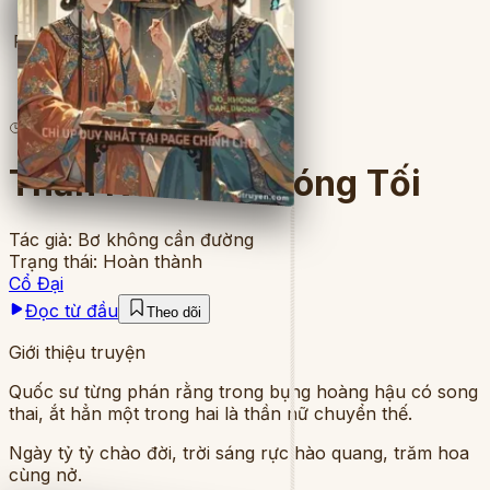
Full
5
lượt đọc
·
8
chương
Thần Nữ Trong Bóng Tối
Tác giả:
Bơ không cần đường
Trạng thái:
Hoàn thành
Cổ Đại
Đọc từ đầu
Theo dõi
Giới thiệu truyện
Quốc sư từng phán rằng trong bụng hoàng hậu có song
thai, ắt hẳn một trong hai là thần nữ chuyển thế.
Ngày tỷ tỷ chào đời, trời sáng rực hào quang, trăm hoa
cùng nở.