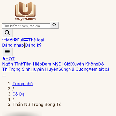
Mới
Full
Thể loại
Đăng nhập
|
Đăng ký
HOT
Ngôn Tình
Tiên Hiệp
Đam Mỹ
Dị Giới
Xuyên Không
Đô
Thị
Trọng Sinh
Huyền Huyễn
Sủng
Nữ Cường
Xem tất cả
→
Trang chủ
/
Cổ Đại
/
Thần Nữ Trong Bóng Tối