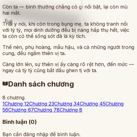
Còn ta — bình thường chẳng có gì nổi bật, lại còn mù
hai mắt.
Full
Thái y nói, khi còn trong bụng mẹ, ta không tranh nổi
với tỷ tỷ, mọi dinh dưỡng đều bị nàng hấp thụ hết, việc
ta còn có thể sống sót đã là kỳ tích.
Thế nên, phụ hoàng, mẫu hậu, và cả những người trong
cung, đều ngầm thiên vị ta.
Càng lớn lên, sự thiên vị ấy càng rõ rệt hơn, đến mức —
ngay cả tỷ tỷ cũng bắt đầu ghen tị với ta.
Danh sách chương
8 chương
1
Chương 1
2
Chương 2
3
Chương 3
4
Chương 4
5
Chương
5
6
Chương 6
7
Chương 7
8
Chương 8
Bình luận (
0
)
Bạn cần đăng nhập để bình luận.