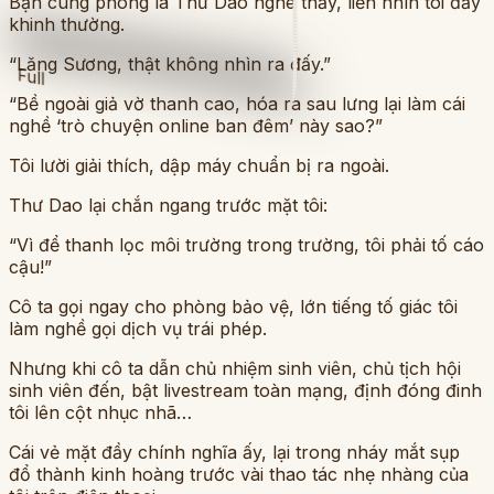
Bạn cùng phòng là Thư Dao nghe thấy, liền nhìn tôi đầy
khinh thường.
“Lăng Sương, thật không nhìn ra đấy.”
Full
“Bề ngoài giả vờ thanh cao, hóa ra sau lưng lại làm cái
nghề ‘trò chuyện online ban đêm’ này sao?”
Tôi lười giải thích, dập máy chuẩn bị ra ngoài.
Thư Dao lại chắn ngang trước mặt tôi:
“Vì để thanh lọc môi trường trong trường, tôi phải tố cáo
cậu!”
Cô ta gọi ngay cho phòng bảo vệ, lớn tiếng tố giác tôi
làm nghề gọi dịch vụ trái phép.
Nhưng khi cô ta dẫn chủ nhiệm sinh viên, chủ tịch hội
sinh viên đến, bật livestream toàn mạng, định đóng đinh
tôi lên cột nhục nhã…
Cái vẻ mặt đầy chính nghĩa ấy, lại trong nháy mắt sụp
đổ thành kinh hoàng trước vài thao tác nhẹ nhàng của