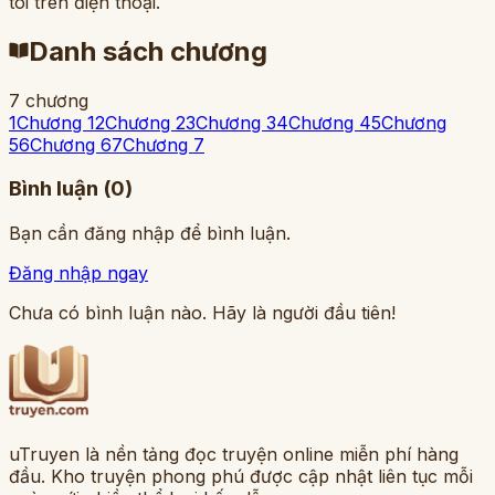
tôi trên điện thoại.
Danh sách chương
7 chương
1
Chương 1
2
Chương 2
3
Chương 3
4
Chương 4
5
Chương
5
6
Chương 6
7
Chương 7
Bình luận (
0
)
Bạn cần đăng nhập để bình luận.
Đăng nhập ngay
Chưa có bình luận nào. Hãy là người đầu tiên!
uTruyen là nền tảng đọc truyện online miễn phí hàng
đầu. Kho truyện phong phú được cập nhật liên tục mỗi