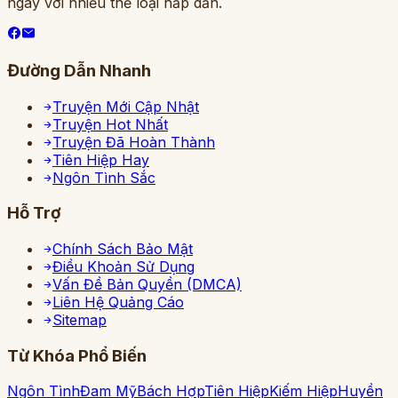
ngày với nhiều thể loại hấp dẫn.
Đường Dẫn Nhanh
Truyện Mới Cập Nhật
Truyện Hot Nhất
Truyện Đã Hoàn Thành
Tiên Hiệp Hay
Ngôn Tình Sắc
Hỗ Trợ
Chính Sách Bảo Mật
Điều Khoản Sử Dụng
Vấn Đề Bản Quyền (DMCA)
Liên Hệ Quảng Cáo
Sitemap
Từ Khóa Phổ Biến
Ngôn Tình
Đam Mỹ
Bách Hợp
Tiên Hiệp
Kiếm Hiệp
Huyền