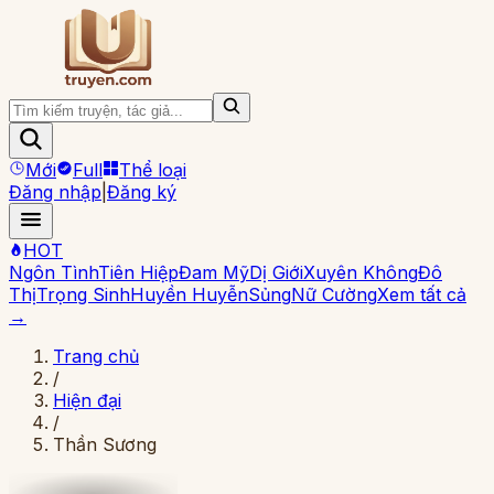
Mới
Full
Thể loại
Đăng nhập
|
Đăng ký
HOT
Ngôn Tình
Tiên Hiệp
Đam Mỹ
Dị Giới
Xuyên Không
Đô
Thị
Trọng Sinh
Huyền Huyễn
Sủng
Nữ Cường
Xem tất cả
→
Trang chủ
/
Hiện đại
/
Thần Sương