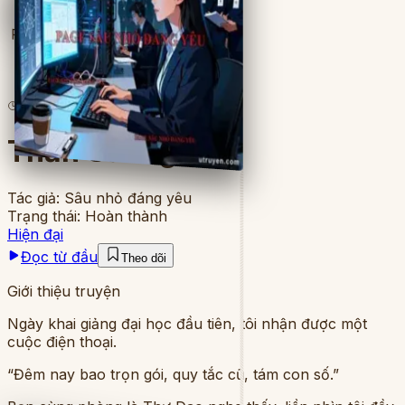
Full
19
lượt đọc
·
7
chương
Thần Sương
Tác giả:
Sâu nhỏ đáng yêu
Trạng thái:
Hoàn thành
Hiện đại
Đọc từ đầu
Theo dõi
Giới thiệu truyện
Ngày khai giảng đại học đầu tiên, tôi nhận được một
cuộc điện thoại.
“Đêm nay bao trọn gói, quy tắc cũ, tám con số.”