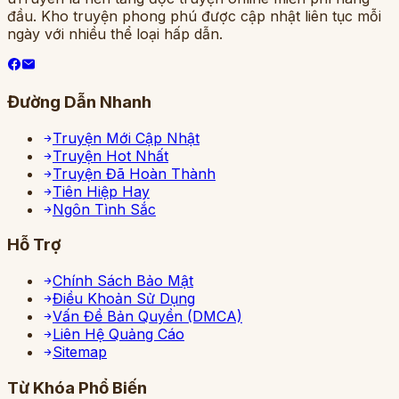
đầu. Kho truyện phong phú được cập nhật liên tục mỗi
ngày với nhiều thể loại hấp dẫn.
Đường Dẫn Nhanh
Truyện Mới Cập Nhật
Truyện Hot Nhất
Truyện Đã Hoàn Thành
Tiên Hiệp Hay
Ngôn Tình Sắc
Hỗ Trợ
Chính Sách Bảo Mật
Điều Khoản Sử Dụng
Vấn Đề Bản Quyền (DMCA)
Liên Hệ Quảng Cáo
Sitemap
Từ Khóa Phổ Biến