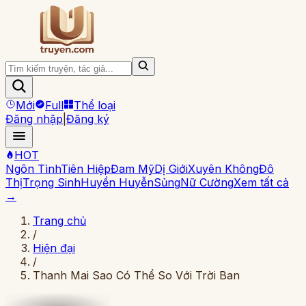
Mới
Full
Thể loại
Đăng nhập
|
Đăng ký
HOT
Ngôn Tình
Tiên Hiệp
Đam Mỹ
Dị Giới
Xuyên Không
Đô
Thị
Trọng Sinh
Huyền Huyễn
Sủng
Nữ Cường
Xem tất cả
→
Trang chủ
/
Hiện đại
/
Thanh Mai Sao Có Thể So Với Trời Ban