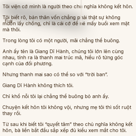
Tôi viện cớ mình là người theo chủ nghĩa không kết hôn.
Tôi biết rõ, bản thân vốn chẳng phải thật sự không
Full
muốn lấy chồng, chỉ là cái cớ để né mấy buổi xem mặt
mà thôi.
Trong lòng tôi có một người, mãi chẳng thể buông.
Anh ấy tên là Giang Dĩ Hành, chúng tôi lớn lên cùng
nhau, tính ra là thanh mai trúc mã, hiểu rõ từng góc
cạnh của đối phương.
Nhưng thanh mai sao có thể so với “trời ban”.
Giang Dĩ Hành không thích tôi.
Chỉ khổ nỗi tôi lại chẳng thể buông bỏ anh ấy.
Chuyện kết hôn tôi không vội, nhưng mẹ tôi thì sốt ruột
thay rồi.
Từ sau khi biết tôi “quyết tâm” theo chủ nghĩa không kết
hôn, bà liền bắt đầu sắp xếp đủ kiểu xem mắt cho tôi.