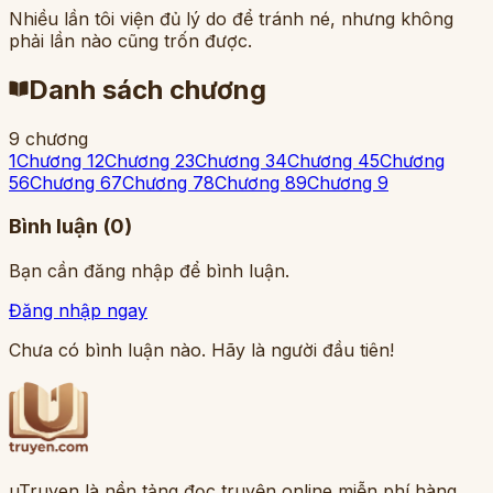
Nhiều lần tôi viện đủ lý do để tránh né, nhưng không
phải lần nào cũng trốn được.
Danh sách chương
9
chương
1
Chương 1
2
Chương 2
3
Chương 3
4
Chương 4
5
Chương
5
6
Chương 6
7
Chương 7
8
Chương 8
9
Chương 9
Bình luận (
0
)
Bạn cần đăng nhập để bình luận.
Đăng nhập ngay
Chưa có bình luận nào. Hãy là người đầu tiên!
uTruyen là nền tảng đọc truyện online miễn phí hàng