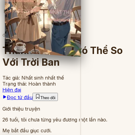
Full
4
lượt đọc
·
9
chương
Thanh Mai Sao Có Thể So
Với Trời Ban
Tác giả:
Nhất sinh nhất thế
Trạng thái:
Hoàn thành
Hiện đại
Đọc từ đầu
Theo dõi
Giới thiệu truyện
26 tuổi, tôi chưa từng yêu đương một lần nào.
Mẹ bắt đầu giục cưới.