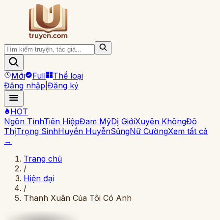
Mới
Full
Thể loại
Đăng nhập
|
Đăng ký
HOT
Ngôn Tình
Tiên Hiệp
Đam Mỹ
Dị Giới
Xuyên Không
Đô
Thị
Trọng Sinh
Huyền Huyễn
Sủng
Nữ Cường
Xem tất cả
→
Trang chủ
/
Hiện đại
/
Thanh Xuân Của Tôi Có Anh