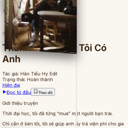
Full
5
lượt đọc
·
5
chương
Thanh Xuân Của Tôi Có
Anh
Tác giả:
Hàn Tiểu Hy Edit
Trạng thái:
Hoàn thành
Hiện đại
Đọc từ đầu
Theo dõi
Giới thiệu truyện
Thời đại học, tôi đã từng “mua” một người bạn trai.
Chỉ cần ở bên tôi, tôi sẽ giúp anh ấy trả viện phí cho gia