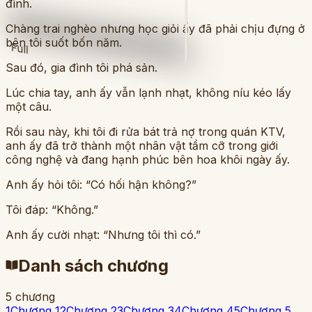
đình.
Chàng trai nghèo nhưng học giỏi ấy đã phải chịu đựng ở
bên tôi suốt bốn năm.
Full
Sau đó, gia đình tôi phá sản.
Lúc chia tay, anh ấy vẫn lạnh nhạt, không níu kéo lấy
một câu.
Rồi sau này, khi tôi đi rửa bát trả nợ trong quán KTV,
anh ấy đã trở thành một nhân vật tầm cỡ trong giới
công nghệ và đang hạnh phúc bên hoa khôi ngày ấy.
Anh ấy hỏi tôi: “Có hối hận không?”
Tôi đáp: “Không.”
Anh ấy cười nhạt: “Nhưng tôi thì có.”
Danh sách chương
5 chương
1
Chương 1
2
Chương 2
3
Chương 3
4
Chương 4
5
Chương 5