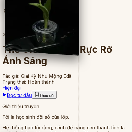
Full
5
lượt đọc
·
8
chương
Thế Giới Của Tôi Rực Rỡ
Ánh Sáng
Tác giả:
Giai Kỳ Nhu Mộng Edit
Trạng thái:
Hoàn thành
Hiện đại
Đọc từ đầu
Theo dõi
Giới thiệu truyện
Tôi là học sinh đội sổ của lớp.
Hệ thống bảo tôi rằng, cách để nâng cao thành tích là