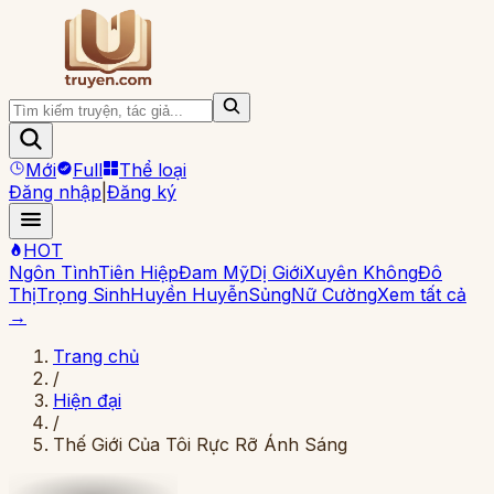
Mới
Full
Thể loại
Đăng nhập
|
Đăng ký
HOT
Ngôn Tình
Tiên Hiệp
Đam Mỹ
Dị Giới
Xuyên Không
Đô
Thị
Trọng Sinh
Huyền Huyễn
Sủng
Nữ Cường
Xem tất cả
→
Trang chủ
/
Hiện đại
/
Thế Giới Của Tôi Rực Rỡ Ánh Sáng