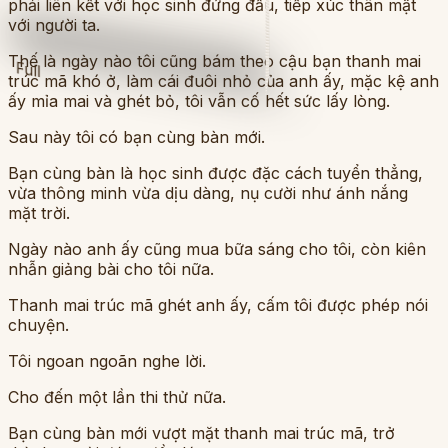
phải liên kết với học sinh đứng đầu, tiếp xúc thân mật
với người ta.
Thế là ngày nào tôi cũng bám theo cậu bạn thanh mai
Full
trúc mã khó ở, làm cái đuôi nhỏ của anh ấy, mặc kệ anh
ấy mỉa mai và ghét bỏ, tôi vẫn cố hết sức lấy lòng.
Sau này tôi có bạn cùng bàn mới.
Bạn cùng bàn là học sinh được đặc cách tuyển thẳng,
vừa thông minh vừa dịu dàng, nụ cười như ánh nắng
mặt trời.
Ngày nào anh ấy cũng mua bữa sáng cho tôi, còn kiên
nhẫn giảng bài cho tôi nữa.
Thanh mai trúc mã ghét anh ấy, cấm tôi được phép nói
chuyện.
Tôi ngoan ngoãn nghe lời.
Cho đến một lần thi thử nữa.
Bạn cùng bàn mới vượt mặt thanh mai trúc mã, trở