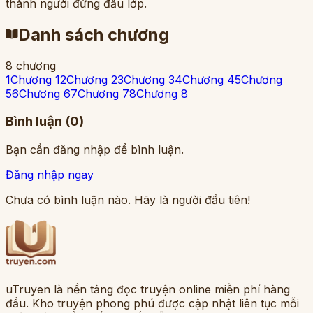
thành người đứng đầu lớp.
Danh sách chương
8
chương
1
Chương 1
2
Chương 2
3
Chương 3
4
Chương 4
5
Chương
5
6
Chương 6
7
Chương 7
8
Chương 8
Bình luận (
0
)
Bạn cần đăng nhập để bình luận.
Đăng nhập ngay
Chưa có bình luận nào. Hãy là người đầu tiên!
uTruyen là nền tảng đọc truyện online miễn phí hàng
đầu. Kho truyện phong phú được cập nhật liên tục mỗi