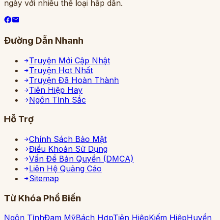
ngày với nhiều thể loại hấp dẫn.
Đường Dẫn Nhanh
Truyện Mới Cập Nhật
Truyện Hot Nhất
Truyện Đã Hoàn Thành
Tiên Hiệp Hay
Ngôn Tình Sắc
Hỗ Trợ
Chính Sách Bảo Mật
Điều Khoản Sử Dụng
Vấn Đề Bản Quyền (DMCA)
Liên Hệ Quảng Cáo
Sitemap
Từ Khóa Phổ Biến
Ngôn Tình
Đam Mỹ
Bách Hợp
Tiên Hiệp
Kiếm Hiệp
Huyền