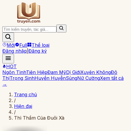
Mới
Full
Thể loại
Đăng nhập
|
Đăng ký
HOT
Ngôn Tình
Tiên Hiệp
Đam Mỹ
Dị Giới
Xuyên Không
Đô
Thị
Trọng Sinh
Huyền Huyễn
Sủng
Nữ Cường
Xem tất cả
→
Trang chủ
/
Hiện đại
/
Thì Thầm Của Đuôi Xà