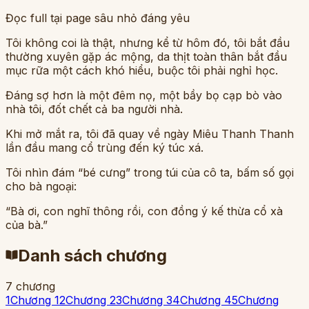
Đọc full tại page sâu nhỏ đáng yêu
Tôi không coi là thật, nhưng kể từ hôm đó, tôi bắt đầu
thường xuyên gặp ác mộng, da thịt toàn thân bắt đầu
mục rữa một cách khó hiểu, buộc tôi phải nghỉ học.
Đáng sợ hơn là một đêm nọ, một bầy bọ cạp bò vào
nhà tôi, đốt chết cả ba người nhà.
Khi mở mắt ra, tôi đã quay về ngày Miêu Thanh Thanh
lần đầu mang cổ trùng đến ký túc xá.
Tôi nhìn đám “bé cưng” trong túi của cô ta, bấm số gọi
cho bà ngoại:
“Bà ơi, con nghĩ thông rồi, con đồng ý kế thừa cổ xà
của bà.”
Danh sách chương
7
chương
1
Chương 1
2
Chương 2
3
Chương 3
4
Chương 4
5
Chương