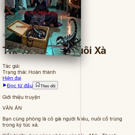
Full
11
lượt đọc
·
7
chương
Thì Thầm Của Đuôi Xà
Tác giả:
Trạng thái:
Hoàn thành
Hiện đại
Đọc từ đầu
Theo dõi
Giới thiệu truyện
VĂN ÁN
Bạn cùng phòng là cô gái người Miêu, nuôi cổ trùng
trong ký túc xá.