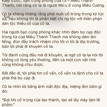
Kiếp trước, bạn cùng phòng của tôi – Miêu Thanh
Thanh, nói rằng cô ta là người Miêu ở vùng Miêu Cương.
Cô ta khăng khăng rằng phải nuôi cổ trùng trong ký túc
Full
xá, nếu không thì là phân biệt chủng tộc với thân phận
dân tộc thiểu số của cô ta.
Hai người bạn cùng phòng khác nhìn đám bọ cạp độc
trong túi của Miêu Thanh Thanh mà không dám lên
tiếng, đùn đẩy trách nhiệm cho tôi vì tôi là lớp trưởng,
bảo tôi phải đi khuyên cô ta.
Tôi đành cứng đầu mà đi khuyên, ai ngờ cô ta lại nói tôi
không có lòng yêu thương, đến cả một con vật nhỏ
cũng không chịu được.
Bất đắc dĩ, tôi phải tìm cố vấn, cố vấn ra lệnh cho cô ta
phải thả bọ cạp đi.
Cô ta nhìn tôi bằng ánh mắt độc địa, miệng lẩm bẩm gì
đó:
“Đợi khi cổ trùng của tao thành, tao sẽ lấy mày làm tế
phẩm.”