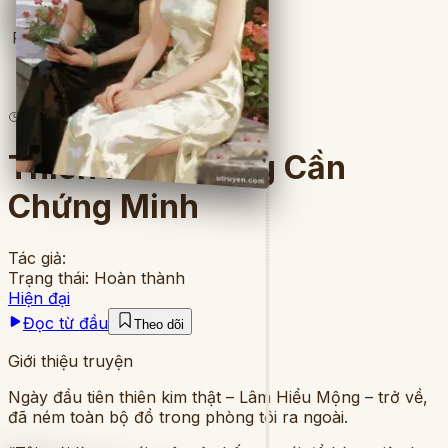
Full
3
lượt đọc
·
7
chương
Thiên Kim Không Cần
Chứng Minh
Tác giả:
Trạng thái:
Hoàn thành
Hiện đại
Đọc từ đầu
Theo dõi
Giới thiệu truyện
Ngày đầu tiên thiên kim thật – Lâm Hiểu Mộng – trở về,
đã ném toàn bộ đồ trong phòng tôi ra ngoài.