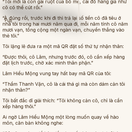
“Tôi mới là con gái ruột của bố mẹ, cái đồ hàng giả như
cô có thể cút rồi.”
“À đúng rồi, trước khi đi thì trả lại số tiền cô đã tiêu ở
Full
nhà tôi trong hai mươi năm qua đi, mỗi năm tính cô năm
mươi vạn, tổng cộng một ngàn vạn, chuyển thẳng vào
thẻ tôi.”
Tôi lặng lẽ đưa ra một mã QR đặt số thứ tự nhận thân:
“Được thôi, cô Lâm, nhưng trước đó, cô cần xếp hàng
đặt lịch trước, chờ xác minh thân phận.”
Lâm Hiểu Mộng vung tay hất bay mã QR của tôi:
“Thẩm Thanh Vận, cô là cái thá gì mà còn dám cản tôi
nhận thân?”
Tôi bất đắc dĩ giải thích: “Tôi không cản cô, chỉ là cần
xếp hàng thôi.”
Ai ngờ Lâm Hiểu Mộng một lòng muốn quay về hào
môn, căn bản không nghe: