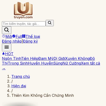
Mới
Full
Thể loại
Đăng nhập
|
Đăng ký
HOT
Ngôn Tình
Tiên Hiệp
Đam Mỹ
Dị Giới
Xuyên Không
Đô
Thị
Trọng Sinh
Huyền Huyễn
Sủng
Nữ Cường
Xem tất cả
→
Trang chủ
/
Hiện đại
/
Thiên Kim Không Cần Chứng Minh