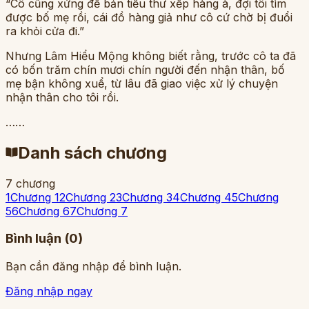
“Cô cũng xứng để bản tiểu thư xếp hàng à, đợi tôi tìm
được bố mẹ rồi, cái đồ hàng giả như cô cứ chờ bị đuổi
ra khỏi cửa đi.”
Nhưng Lâm Hiểu Mộng không biết rằng, trước cô ta đã
có bốn trăm chín mươi chín người đến nhận thân, bố
mẹ bận không xuể, từ lâu đã giao việc xử lý chuyện
nhận thân cho tôi rồi.
……
Danh sách chương
7 chương
1
Chương 1
2
Chương 2
3
Chương 3
4
Chương 4
5
Chương
5
6
Chương 6
7
Chương 7
Bình luận (
0
)
Bạn cần đăng nhập để bình luận.
Đăng nhập ngay