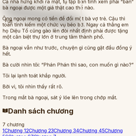
Cả nhà hứng khởi ra mặt, tụ tập bàn tính xem phải “bán”
bà ngoại được một giá thật cao thế nào.
Ông ngoại mong có tiền để đổi một bà vợ trẻ. Cậu thì
Full
toan tính kiếm một chức vụ béo bở. Ngay cả thằng em
họ Diệu Tổ cũng gào lên đòi nhất định phải được tặng
một căn biệt thự lớn ở trung tâm thành phố.
Bà ngoại vẫn như trước, chuyện gì cũng gật đầu đồng ý
hết.
Bà cười nhìn tôi: “Phán Phán thì sao, con muốn gì nào?”
Tôi lại lạnh toát khắp người.
Bởi vì, tôi nhìn thấy rất rõ.
Trong mắt bà ngoại, sát ý lóe lên trong chớp mắt.
Danh sách chương
7
chương
1
Chương 1
2
Chương 2
3
Chương 3
4
Chương 4
5
Chương