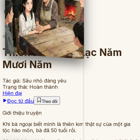
Full
12
lượt đọc
·
7
chương
Thiên Kim Thất Lạc Năm
Mươi Năm
Tác giả:
Sâu nhỏ đáng yêu
Trạng thái:
Hoàn thành
Hiện đại
Đọc từ đầu
Theo dõi
Giới thiệu truyện
Khi bà ngoại biết mình là thiên kim thật sự của một gia
tộc hào môn, bà đã 50 tuổi rồi.