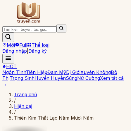
Mới
Full
Thể loại
Đăng nhập
|
Đăng ký
HOT
Ngôn Tình
Tiên Hiệp
Đam Mỹ
Dị Giới
Xuyên Không
Đô
Thị
Trọng Sinh
Huyền Huyễn
Sủng
Nữ Cường
Xem tất cả
→
Trang chủ
/
Hiện đại
/
Thiên Kim Thất Lạc Năm Mươi Năm