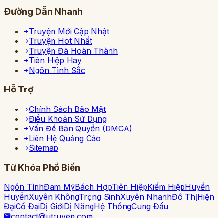
Đường Dẫn Nhanh
Truyện Mới Cập Nhật
Truyện Hot Nhất
Truyện Đã Hoàn Thành
Tiên Hiệp Hay
Ngôn Tình Sắc
Hỗ Trợ
Chính Sách Bảo Mật
Điều Khoản Sử Dụng
Vấn Đề Bản Quyền (DMCA)
Liên Hệ Quảng Cáo
Sitemap
Từ Khóa Phổ Biến
Ngôn Tình
Đam Mỹ
Bách Hợp
Tiên Hiệp
Kiếm Hiệp
Huyền
Huyễn
Xuyên Không
Trọng Sinh
Xuyên Nhanh
Đô Thị
Hiện
Đại
Cổ Đại
Dị Giới
Dị Năng
Hệ Thống
Cung Đấu
contact@utruyen.com