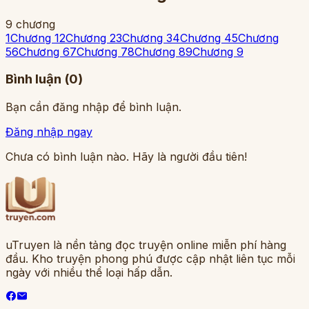
9
chương
1
Chương 1
2
Chương 2
3
Chương 3
4
Chương 4
5
Chương
5
6
Chương 6
7
Chương 7
8
Chương 8
9
Chương 9
Bình luận (
0
)
Bạn cần đăng nhập để bình luận.
Đăng nhập ngay
Chưa có bình luận nào. Hãy là người đầu tiên!
uTruyen là nền tảng đọc truyện online miễn phí hàng
đầu. Kho truyện phong phú được cập nhật liên tục mỗi
ngày với nhiều thể loại hấp dẫn.