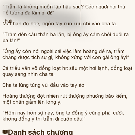
“Trẫm là không muốn lập hậu sao? Các ngươi hỏi thử
Tể tướng đã làm gì đi!”
Full
Mắt hắn đỏ hoe, ngón tay run run chỉ vào cha ta.
“Trẫm đến cầu thân ba lần, bị ông ấy cầm chổi đuổi ra
ba lần!”
“Ông ấy còn nói ngoài cái việc làm hoàng đế ra, trẫm
chẳng được tích sự gì, không xứng với con gái ông ấy!”
Cả triều văn võ đồng loạt hít sâu một hơi lạnh, đồng loạt
quay sang nhìn cha ta.
Cha ta lúng túng vùi đầu vào tay áo.
Hoàng thượng đột nhiên rút thượng phương bảo kiếm,
một chân giẫm lên long ỷ.
“Hôm nay hôn sự này, ông ta đồng ý cũng phải cưới,
không đồng ý thì trẫm đi cướp dâu!”
Danh sách chương