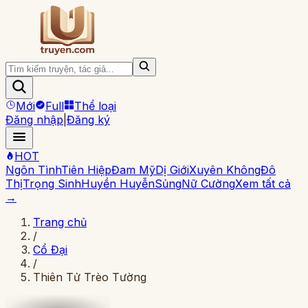
Mới
Full
Thể loại
Đăng nhập
|
Đăng ký
HOT
Ngôn Tình
Tiên Hiệp
Đam Mỹ
Dị Giới
Xuyên Không
Đô
Thị
Trọng Sinh
Huyền Huyễn
Sủng
Nữ Cường
Xem tất cả
→
Trang chủ
/
Cổ Đại
/
Thiên Tử Trèo Tường