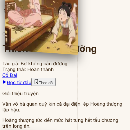
Full
4
lượt đọc
·
9
chương
Thiên Tử Trèo Tường
Tác giả:
Bơ không cần đường
Trạng thái:
Hoàn thành
Cổ Đại
Đọc từ đầu
Theo dõi
Giới thiệu truyện
Văn võ bá quan quỳ kín cả đại điện, ép Hoàng thượng
lập hậu.
Hoàng thượng tức đến mức hất tung hết tấu chương
trên long án.