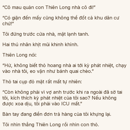
“Cô mau quản con Thiên Long nhà cô đi!”
“Có giận đến mấy cũng không thể đốt cả khu dân cư
chứ!”
Tôi đứng trước cửa nhà, mặt lạnh tanh.
Hai thú nhân khịt mũi khinh khỉnh.
Thiên Long nói:
“Hừ, không biết thỏ hoang nhà ai tới kỳ phát nhiệt, chạy
vào nhà tôi, eo vặn như bánh quai chèo.”
Thỏ tai cụp đỏ mặt rất mất tự nhiên:
“Còn không phải vì vợ anh trước khi ra ngoài đã sờ tai
tôi, kích thích kỳ phát nhiệt của tôi sao? Nếu không
được xoa dịu, tôi phải vào ICU mất.”
Bàn tay đang điền đơn trả hàng của tôi khựng lại.
Tôi nhìn thẳng Thiên Long rồi nhìn con thỏ.