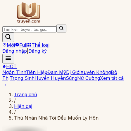
Mới
Full
Thể loại
Đăng nhập
|
Đăng ký
HOT
Ngôn Tình
Tiên Hiệp
Đam Mỹ
Dị Giới
Xuyên Không
Đô
Thị
Trọng Sinh
Huyền Huyễn
Sủng
Nữ Cường
Xem tất cả
→
Trang chủ
/
Hiện đại
/
Thú Nhân Nhà Tôi Đều Muốn Ly Hôn