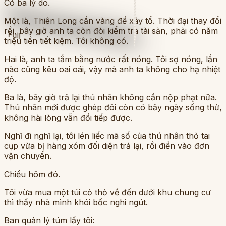
Có ba lý do.
Một là, Thiên Long cần vàng để xây tổ. Thời đại thay đổi
rồi, bây giờ anh ta còn đòi kiểm tra tài sản, phải có năm
Full
triệu tiền tiết kiệm. Tôi không có.
Hai là, anh ta tắm bằng nước rất nóng. Tôi sợ nóng, lần
nào cũng kêu oai oái, vậy mà anh ta không cho hạ nhiệt
độ.
Ba là, bây giờ trả lại thú nhân không cần nộp phạt nữa.
Thú nhân mới được ghép đôi còn có bảy ngày sống thử,
không hài lòng vẫn đổi tiếp được.
Nghĩ đi nghĩ lại, tôi lén liếc mã số của thú nhân thỏ tai
cụp vừa bị hàng xóm đối diện trả lại, rồi điền vào đơn
vận chuyển.
Chiều hôm đó.
Tôi vừa mua một túi cỏ thỏ về đến dưới khu chung cư
thì thấy nhà mình khói bốc nghi ngút.
Ban quản lý túm lấy tôi: