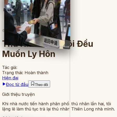
Full
5
lượt đọc
·
9
chương
Thú Nhân Nhà Tôi Đều
Muốn Ly Hôn
Tác giả:
Trạng thái:
Hoàn thành
Hiện đại
Đọc từ đầu
Theo dõi
Giới thiệu truyện
Khi nhà nước tiến hành phân phối thú nhân lần hai, tôi
lặng lẽ làm thủ tục trả lại thú nhân Thiên Long nhà mình.