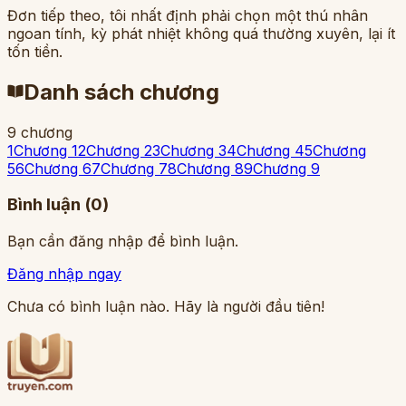
Đơn tiếp theo, tôi nhất định phải chọn một thú nhân
ngoan tính, kỳ phát nhiệt không quá thường xuyên, lại ít
tốn tiền.
Danh sách chương
9
chương
1
Chương 1
2
Chương 2
3
Chương 3
4
Chương 4
5
Chương
5
6
Chương 6
7
Chương 7
8
Chương 8
9
Chương 9
Bình luận (
0
)
Bạn cần đăng nhập để bình luận.
Đăng nhập ngay
Chưa có bình luận nào. Hãy là người đầu tiên!