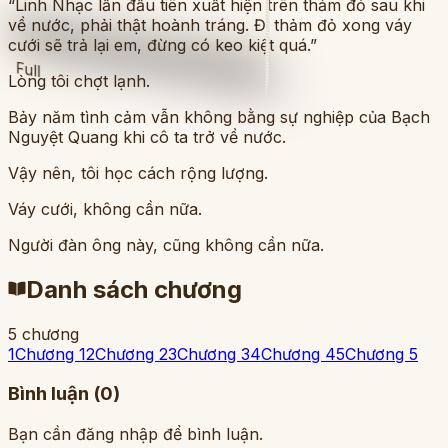
“Linh Nhạc lần đầu tiên xuất hiện trên thảm đỏ sau khi
về nước, phải thật hoành tráng. Đi thảm đỏ xong váy
cưới sẽ trả lại em, đừng có keo kiệt quá.”
Full
Lòng tôi chợt lạnh.
Bảy năm tình cảm vẫn không bằng sự nghiệp của Bạch
Nguyệt Quang khi cô ta trở về nước.
Vậy nên, tôi học cách rộng lượng.
Váy cưới, không cần nữa.
Người đàn ông này, cũng không cần nữa.
Danh sách chương
5 chương
1
Chương 1
2
Chương 2
3
Chương 3
4
Chương 4
5
Chương 5
Bình luận (
0
)
Bạn cần đăng nhập để bình luận.