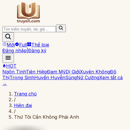
Mới
Full
Thể loại
Đăng nhập
|
Đăng ký
HOT
Ngôn Tình
Tiên Hiệp
Đam Mỹ
Dị Giới
Xuyên Không
Đô
Thị
Trọng Sinh
Huyền Huyễn
Sủng
Nữ Cường
Xem tất cả
→
Trang chủ
/
Hiện đại
/
Thứ Tôi Cần Không Phải Anh