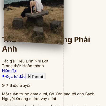
Full
4
lượt đọc
·
5
chương
Thứ Tôi Cần Không Phải
Anh
Tác giả:
Tiểu Linh Nhi Edit
Trạng thái:
Hoàn thành
Hiện đại
Đọc từ đầu
Theo dõi
Giới thiệu truyện
Một tuần trước đám cưới, Cố Yến bảo tôi cho Bạch
Nguyệt Quang mượn váy cưới.