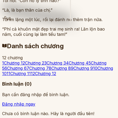
Tôi hỏi: “Con hồ ly tinh nào?”
“Là, là bạn thân của chị.”
Full
Tôi im lặng một lúc, rồi lại đánh nó thêm trận nữa.
“Phí cả khuôn mặt đẹp trai mẹ sinh ra! Lăn lộn bao
năm, cuối cùng lại làm tiểu tam!”
Danh sách chương
12
chương
1
Chương 1
2
Chương 2
3
Chương 3
4
Chương 4
5
Chương
5
6
Chương 6
7
Chương 7
8
Chương 8
9
Chương 9
10
Chương
10
11
Chương 11
12
Chương 12
Bình luận (
0
)
Bạn cần đăng nhập để bình luận.
Đăng nhập ngay
Chưa có bình luận nào. Hãy là người đầu tiên!