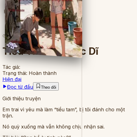
Full
6
lượt đọc
·
12
chương
Tiểu Tam Bất Đắc Dĩ
Tác giả:
Trạng thái:
Hoàn thành
Hiện đại
Đọc từ đầu
Theo dõi
Giới thiệu truyện
Em trai vì yêu mà làm “tiểu tam”, bị tôi đánh cho một
trận.
Nó quỳ xuống mà vẫn không chịu nhận sai.