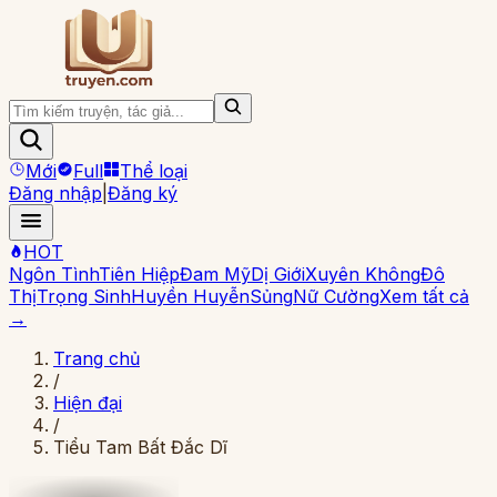
Mới
Full
Thể loại
Đăng nhập
|
Đăng ký
HOT
Ngôn Tình
Tiên Hiệp
Đam Mỹ
Dị Giới
Xuyên Không
Đô
Thị
Trọng Sinh
Huyền Huyễn
Sủng
Nữ Cường
Xem tất cả
→
Trang chủ
/
Hiện đại
/
Tiểu Tam Bất Đắc Dĩ