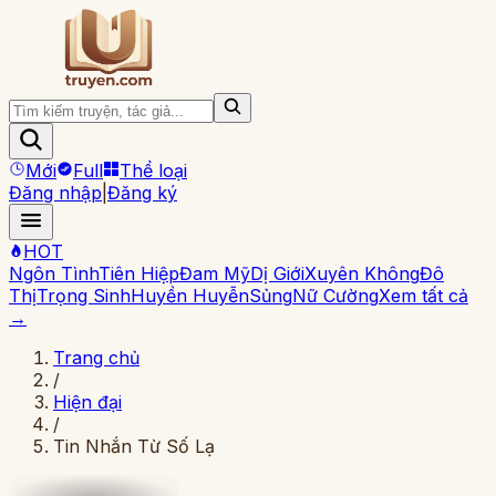
Mới
Full
Thể loại
Đăng nhập
|
Đăng ký
HOT
Ngôn Tình
Tiên Hiệp
Đam Mỹ
Dị Giới
Xuyên Không
Đô
Thị
Trọng Sinh
Huyền Huyễn
Sủng
Nữ Cường
Xem tất cả
→
Trang chủ
/
Hiện đại
/
Tin Nhắn Từ Số Lạ