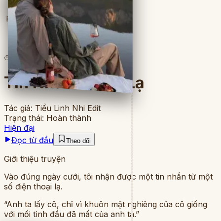
Full
4
lượt đọc
·
8
chương
Tin Nhắn Từ Số Lạ
Tác giả:
Tiểu Linh Nhi Edit
Trạng thái:
Hoàn thành
Hiện đại
Đọc từ đầu
Theo dõi
Giới thiệu truyện
Vào đúng ngày cưới, tôi nhận được một tin nhắn từ một
số điện thoại lạ.
“Anh ta lấy cô, chỉ vì khuôn mặt nghiêng của cô giống
với mối tình đầu đã mất của anh ta.”