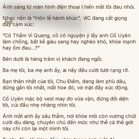
Ánh sáng từ màn hình điện thoại khiến mắt tôi đau nhói.
Nhạc nền là “Hôn lễ hành khúc”, MC đang cất giọng
Full
đầy cảm xúc:
“Cô Thẩm Vi Quang, cô có nguyện ý lấy anh Cố Uyên
làm chồng, bất kể giàu sang hay nghèo khó, khỏe mạnh
hay ốm đau…?”
Bên dưới là hàng trăm vị khách đang ngồi.
Ba mẹ tôi, ba mẹ anh ấy, ai nấy đều cười tươi rạng rỡ.
Bạn thân nhất của tôi, Chu Điềm, đang làm phù dâu,
đứng gần tôi nhất, mắt hoe đỏ, vẻ mặt đầy xúc động.
Cố Uyên mặc bộ vest may đo vừa vặn, đứng đối diện
tôi, cúi đầu nhẹ nhàng nhìn tôi.
Ánh mắt anh ấy sâu thẳm, nơi khóe môi còn vương chút
cười dịu dàng, chuyên chú đến mức như thể cả thế giới
này chỉ còn lại một mình tôi.