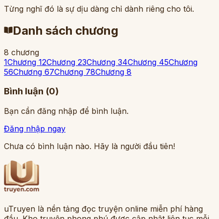
Từng nghĩ đó là sự dịu dàng chỉ dành riêng cho tôi.
Danh sách chương
8
chương
1
Chương 1
2
Chương 2
3
Chương 3
4
Chương 4
5
Chương
5
6
Chương 6
7
Chương 7
8
Chương 8
Bình luận (
0
)
Bạn cần đăng nhập để bình luận.
Đăng nhập ngay
Chưa có bình luận nào. Hãy là người đầu tiên!
uTruyen là nền tảng đọc truyện online miễn phí hàng
đầu. Kho truyện phong phú được cập nhật liên tục mỗi