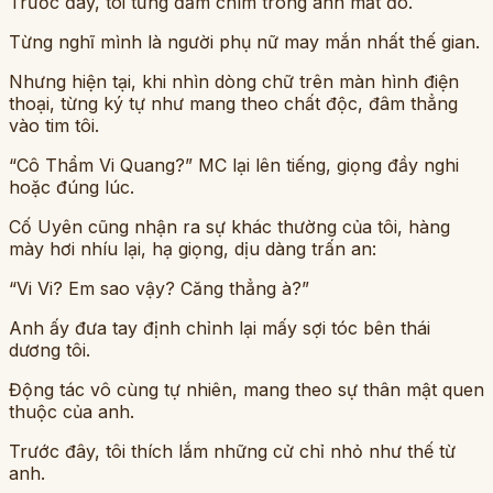
Trước đây, tôi từng đắm chìm trong ánh mắt đó.
Từng nghĩ mình là người phụ nữ may mắn nhất thế gian.
Nhưng hiện tại, khi nhìn dòng chữ trên màn hình điện
thoại, từng ký tự như mang theo chất độc, đâm thẳng
vào tim tôi.
“Cô Thẩm Vi Quang?” MC lại lên tiếng, giọng đầy nghi
hoặc đúng lúc.
Cố Uyên cũng nhận ra sự khác thường của tôi, hàng
mày hơi nhíu lại, hạ giọng, dịu dàng trấn an:
“Vi Vi? Em sao vậy? Căng thẳng à?”
Anh ấy đưa tay định chỉnh lại mấy sợi tóc bên thái
dương tôi.
Động tác vô cùng tự nhiên, mang theo sự thân mật quen
thuộc của anh.
Trước đây, tôi thích lắm những cử chỉ nhỏ như thế từ
anh.