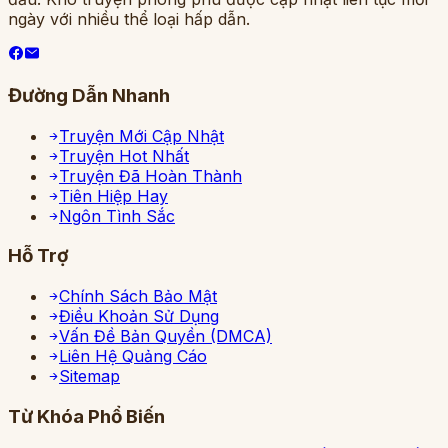
ngày với nhiều thể loại hấp dẫn.
Đường Dẫn Nhanh
Truyện Mới Cập Nhật
Truyện Hot Nhất
Truyện Đã Hoàn Thành
Tiên Hiệp Hay
Ngôn Tình Sắc
Hỗ Trợ
Chính Sách Bảo Mật
Điều Khoản Sử Dụng
Vấn Đề Bản Quyền (DMCA)
Liên Hệ Quảng Cáo
Sitemap
Từ Khóa Phổ Biến