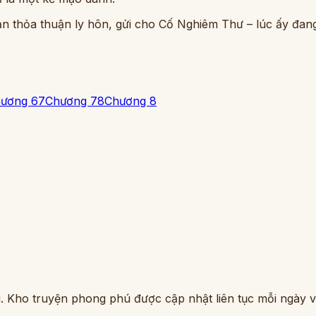
 bản thỏa thuận ly hôn, gửi cho Cố Nghiêm Thư – lúc ấy đang
ương 6
7
Chương 7
8
Chương 8
. Kho truyện phong phú được cập nhật liên tục mỗi ngày vớ