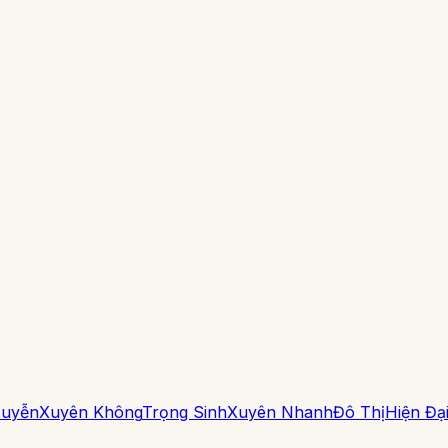
Huyễn
Xuyên Không
Trọng Sinh
Xuyên Nhanh
Đô Thị
Hiện Đạ