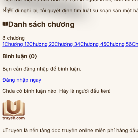
Full
Nghĩ đi nghĩ lại, tôi quyết định tìm luật sư soạn sẵn một
Danh sách chương
8
chương
1
Chương 1
2
Chương 2
3
Chương 3
4
Chương 4
5
Chương 5
6
Ch
Bình luận (
0
)
Bạn cần đăng nhập để bình luận.
Đăng nhập ngay
Chưa có bình luận nào. Hãy là người đầu tiên!
uTruyen là nền tảng đọc truyện online miễn phí hàng đầu