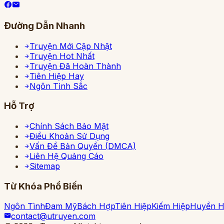
Đường Dẫn Nhanh
Truyện Mới Cập Nhật
Truyện Hot Nhất
Truyện Đã Hoàn Thành
Tiên Hiệp Hay
Ngôn Tình Sắc
Hỗ Trợ
Chính Sách Bảo Mật
Điều Khoản Sử Dụng
Vấn Đề Bản Quyền (DMCA)
Liên Hệ Quảng Cáo
Sitemap
Từ Khóa Phổ Biến
Ngôn Tình
Đam Mỹ
Bách Hợp
Tiên Hiệp
Kiếm Hiệp
Huyền 
contact@utruyen.com