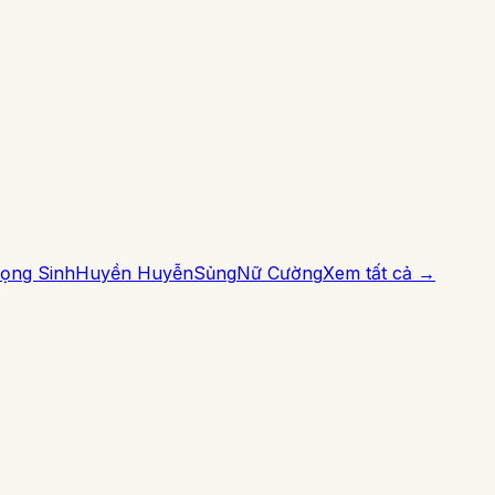
ọng Sinh
Huyền Huyễn
Sủng
Nữ Cường
Xem tất cả →