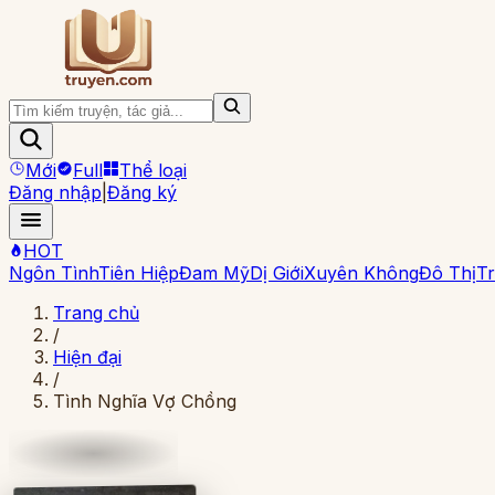
Mới
Full
Thể loại
Đăng nhập
|
Đăng ký
HOT
Ngôn Tình
Tiên Hiệp
Đam Mỹ
Dị Giới
Xuyên Không
Đô Thị
Tr
Trang chủ
/
Hiện đại
/
Tình Nghĩa Vợ Chồng