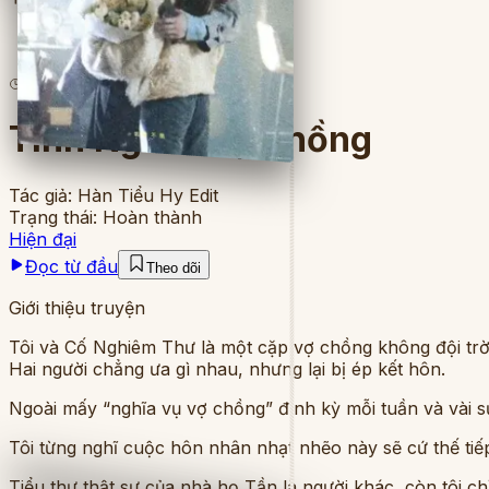
3
lượt đọc
·
8
chương
Tình Nghĩa Vợ Chồng
Tác giả:
Hàn Tiểu Hy Edit
Trạng thái:
Hoàn thành
Hiện đại
Đọc từ đầu
Theo dõi
Giới thiệu truyện
Tôi và Cố Nghiêm Thư là một cặp vợ chồng không đội trờ
Hai người chẳng ưa gì nhau, nhưng lại bị ép kết hôn.
Ngoài mấy “nghĩa vụ vợ chồng” định kỳ mỗi tuần và vài s
Tôi từng nghĩ cuộc hôn nhân nhạt nhẽo này sẽ cứ thế tiếp 
Tiểu thư thật sự của nhà họ Tần là người khác, còn tôi c