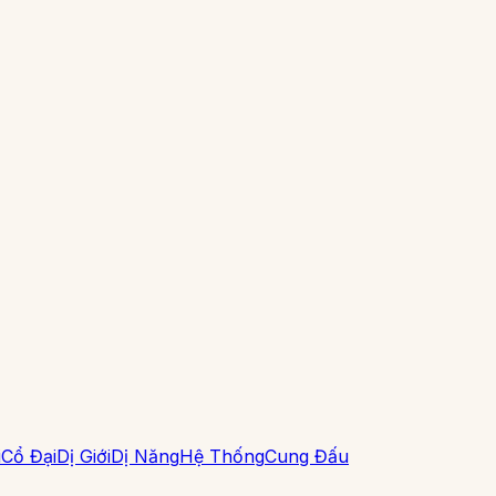
i
Cổ Đại
Dị Giới
Dị Năng
Hệ Thống
Cung Đấu