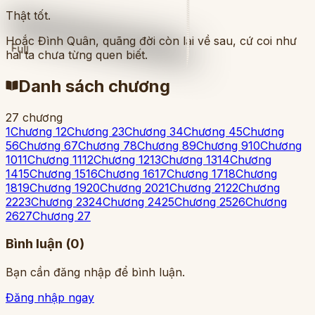
Thật tốt.
Hoắc Đình Quân, quãng đời còn lại về sau, cứ coi như
Full
hai ta chưa từng quen biết.
Danh sách chương
27
chương
1
Chương 1
2
Chương 2
3
Chương 3
4
Chương 4
5
Chương
5
6
Chương 6
7
Chương 7
8
Chương 8
9
Chương 9
10
Chương
10
11
Chương 11
12
Chương 12
13
Chương 13
14
Chương
14
15
Chương 15
16
Chương 16
17
Chương 17
18
Chương
18
19
Chương 19
20
Chương 20
21
Chương 21
22
Chương
22
23
Chương 23
24
Chương 24
25
Chương 25
26
Chương
26
27
Chương 27
Bình luận (
0
)
Bạn cần đăng nhập để bình luận.
Đăng nhập ngay