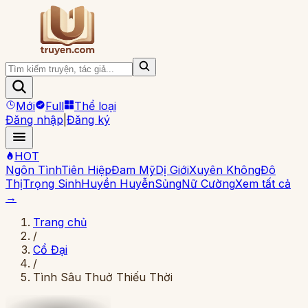
Mới
Full
Thể loại
Đăng nhập
|
Đăng ký
HOT
Ngôn Tình
Tiên Hiệp
Đam Mỹ
Dị Giới
Xuyên Không
Đô
Thị
Trọng Sinh
Huyền Huyễn
Sủng
Nữ Cường
Xem tất cả
→
Trang chủ
/
Cổ Đại
/
Tình Sâu Thuở Thiếu Thời