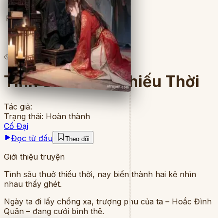
Full
4
lượt đọc
·
27
chương
Tình Sâu Thuở Thiếu Thời
Tác giả:
Trạng thái:
Hoàn thành
Cổ Đại
Đọc từ đầu
Theo dõi
Giới thiệu truyện
Tình sâu thuở thiếu thời, nay biến thành hai kẻ nhìn
nhau thấy ghét.
Ngày ta đi lấy chồng xa, trượng phu của ta – Hoắc Đình
Quân – đang cưới bình thê.