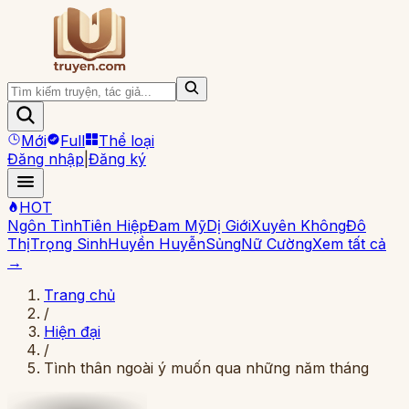
Mới
Full
Thể loại
Đăng nhập
|
Đăng ký
HOT
Ngôn Tình
Tiên Hiệp
Đam Mỹ
Dị Giới
Xuyên Không
Đô
Thị
Trọng Sinh
Huyền Huyễn
Sủng
Nữ Cường
Xem tất cả
→
Trang chủ
/
Hiện đại
/
Tình thân ngoài ý muốn qua những năm tháng