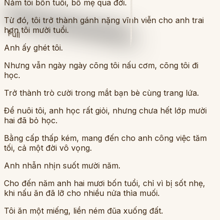
Năm tôi bốn tuổi, bố mẹ qua đời.
Từ đó, tôi trở thành gánh nặng vĩnh viễn cho anh trai
hơn tôi mười tuổi.
Full
Anh ấy ghét tôi.
Nhưng vẫn ngày ngày cõng tôi nấu cơm, cõng tôi đi
học.
Trở thành trò cười trong mắt bạn bè cùng trang lứa.
Để nuôi tôi, anh học rất giỏi, nhưng chưa hết lớp mười
hai đã bỏ học.
Bằng cấp thấp kém, mang đến cho anh công việc tăm
tối, cả một đời vô vọng.
Anh nhẫn nhịn suốt mười năm.
Cho đến năm anh hai mươi bốn tuổi, chỉ vì bị sốt nhẹ,
khi nấu ăn đã lỡ cho nhiều nửa thìa muối.
Tôi ăn một miếng, liền ném đũa xuống đất.