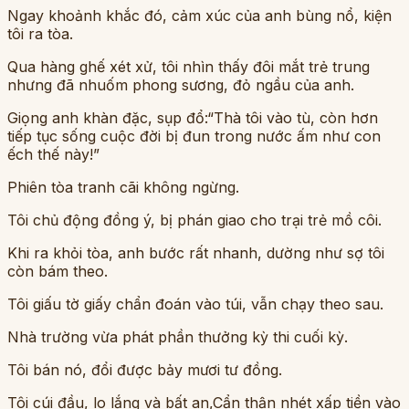
Ngay khoảnh khắc đó, cảm xúc của anh bùng nổ, kiện
tôi ra tòa.
Qua hàng ghế xét xử, tôi nhìn thấy đôi mắt trẻ trung
nhưng đã nhuốm phong sương, đỏ ngầu của anh.
Giọng anh khàn đặc, sụp đổ:“Thà tôi vào tù, còn hơn
tiếp tục sống cuộc đời bị đun trong nước ấm như con
ếch thế này!”
Phiên tòa tranh cãi không ngừng.
Tôi chủ động đồng ý, bị phán giao cho trại trẻ mồ côi.
Khi ra khỏi tòa, anh bước rất nhanh, dường như sợ tôi
còn bám theo.
Tôi giấu tờ giấy chẩn đoán vào túi, vẫn chạy theo sau.
Nhà trường vừa phát phần thưởng kỳ thi cuối kỳ.
Tôi bán nó, đổi được bảy mươi tư đồng.
Tôi cúi đầu, lo lắng và bất an,Cẩn thận nhét xấp tiền vào