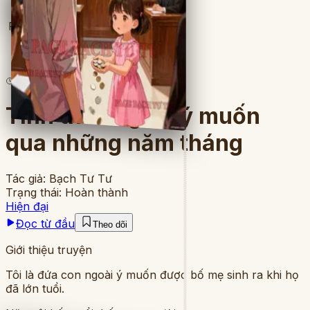
Full
6
lượt đọc
·
18
chương
Tình thân ngoài ý muốn
qua những năm tháng
Tác giả:
Bạch Tư Tư
Trạng thái:
Hoàn thành
Hiện đại
Đọc từ đầu
Theo dõi
Giới thiệu truyện
Tôi là đứa con ngoài ý muốn được bố mẹ sinh ra khi họ
đã lớn tuổi.