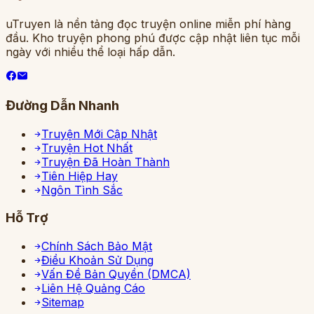
uTruyen là nền tảng đọc truyện online miễn phí hàng
đầu. Kho truyện phong phú được cập nhật liên tục mỗi
ngày với nhiều thể loại hấp dẫn.
Đường Dẫn Nhanh
Truyện Mới Cập Nhật
Truyện Hot Nhất
Truyện Đã Hoàn Thành
Tiên Hiệp Hay
Ngôn Tình Sắc
Hỗ Trợ
Chính Sách Bảo Mật
Điều Khoản Sử Dụng
Vấn Đề Bản Quyền (DMCA)
Liên Hệ Quảng Cáo
Sitemap