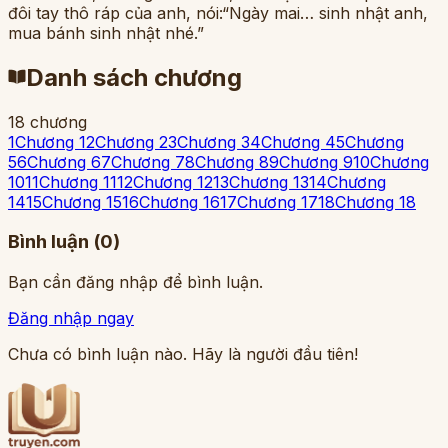
đôi tay thô ráp của anh, nói:“Ngày mai… sinh nhật anh,
mua bánh sinh nhật nhé.”
Danh sách chương
18
chương
1
Chương 1
2
Chương 2
3
Chương 3
4
Chương 4
5
Chương
5
6
Chương 6
7
Chương 7
8
Chương 8
9
Chương 9
10
Chương
10
11
Chương 11
12
Chương 12
13
Chương 13
14
Chương
14
15
Chương 15
16
Chương 16
17
Chương 17
18
Chương 18
Bình luận (
0
)
Bạn cần đăng nhập để bình luận.
Đăng nhập ngay
Chưa có bình luận nào. Hãy là người đầu tiên!