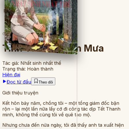
Full
6
lượt đọc
·
19
chương
Tình Yêu Sau Cơn Mưa
Tác giả:
Nhất sinh nhất thế
Trạng thái:
Hoàn thành
Hiện đại
Đọc từ đầu
Theo dõi
Giới thiệu truyện
Kết hôn bảy năm, chồng tôi – một tổng giám đốc bận
rộn – lại một lần nữa lấy cớ đi công tác dịp Tết Thanh
minh, không thể cùng tôi về quê tảo mộ.
Nhưng chưa đến nửa ngày, tôi đã thấy anh ta xuất hiện