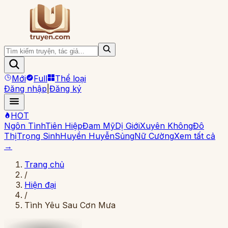
Mới
Full
Thể loại
Đăng nhập
|
Đăng ký
HOT
Ngôn Tình
Tiên Hiệp
Đam Mỹ
Dị Giới
Xuyên Không
Đô
Thị
Trọng Sinh
Huyền Huyễn
Sủng
Nữ Cường
Xem tất cả
→
Trang chủ
/
Hiện đại
/
Tình Yêu Sau Cơn Mưa