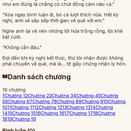
như em đúng là chẳng có chút đồng cảm nào cả.”
“Xóa ngay bình luận đi, bỏ cả lượt thích nữa. Hết kỳ
nghỉ, anh sẽ sắp xếp thời gian về quê với em.”
Nghe anh lại vẽ nên những lời hứa trống rỗng, tôi khẽ
bật cười.
“Không cần đâu.”
Đợi đến khi kỳ nghỉ kết thúc, thứ tôi nhận được không
phải chuyến về quê, mà là… tờ giấy chứng nhận ly hôn.
Danh sách chương
19
chương
1
Chương 1
2
Chương 2
3
Chương 3
4
Chương 4
5
Chương
5
6
Chương 6
7
Chương 7
8
Chương 8
9
Chương 9
10
Chương
10
11
Chương 11
12
Chương 12
13
Chương 13
14
Chương
14
15
Chương 15
16
Chương 16
17
Chương 17
18
Chương
18
19
Chương 19
Bình luận (
0
)