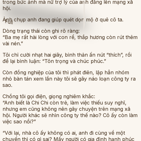
trong bức ảnh mà nữ trợ lý của anh đăng lên mạng xã
hội.
Ảnh chụp anh đang giúp quét dọn mộ ở quê cô ta.
Full
Dòng trạng thái còn ghi rõ ràng:
“Ba mẹ rất hài lòng với con rể, thắp hương còn rút thêm
vài nén.”
Tôi chỉ cười nhạt hai giây, bình thản ấn nút “thích”, rồi
để lại bình luận: “Tôn trọng và chúc phúc.”
Còn đồng nghiệp của tôi thì phát điên, lập hẳn nhóm
nhỏ bàn tán xem lần này tôi sẽ gây náo loạn công ty ra
sao.
Chồng tôi gọi điện, giọng nghiêm khắc:
“Anh biết là Chi Chi còn trẻ, làm việc thiếu suy nghĩ,
nhưng em cũng không nên gây chuyện trên mạng xã
hội. Người khác sẽ nhìn công ty thế nào? Cô ấy còn làm
việc sao nổi?”
“Với lại, nhà cô ấy không có ai, anh đi cùng về một
chuyến thì có gì sai? Mấy người có gia đình hạnh phúc