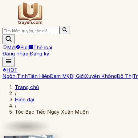
Mới
Full
Thể loại
Đăng nhập
|
Đăng ký
HOT
Ngôn Tình
Tiên Hiệp
Đam Mỹ
Dị Giới
Xuyên Không
Đô Thị
Tr
Trang chủ
/
Hiện đại
/
Tóc Bạc Tiếc Ngày Xuân Muộn