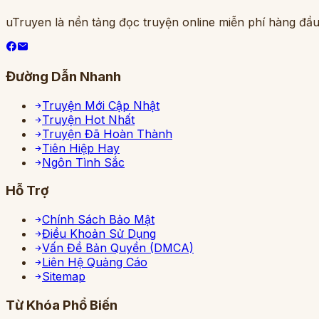
uTruyen là nền tảng đọc truyện online miễn phí hàng đầu
Đường Dẫn Nhanh
Truyện Mới Cập Nhật
Truyện Hot Nhất
Truyện Đã Hoàn Thành
Tiên Hiệp Hay
Ngôn Tình Sắc
Hỗ Trợ
Chính Sách Bảo Mật
Điều Khoản Sử Dụng
Vấn Đề Bản Quyền (DMCA)
Liên Hệ Quảng Cáo
Sitemap
Từ Khóa Phổ Biến