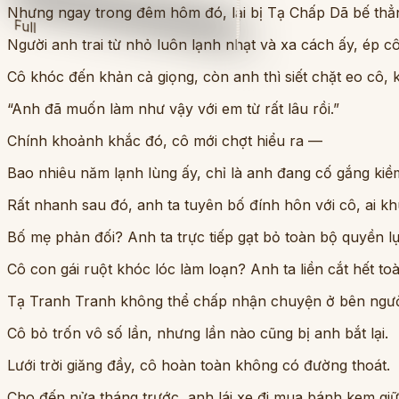
Nhưng ngay trong đêm hôm đó, lại bị Tạ Chấp Dã bế thẳn
Full
Người anh trai từ nhỏ luôn lạnh nhạt và xa cách ấy, ép c
Cô khóc đến khản cả giọng, còn anh thì siết chặt eo cô, kề
“Anh đã muốn làm như vậy với em từ rất lâu rồi.”
Chính khoảnh khắc đó, cô mới chợt hiểu ra —
Bao nhiêu năm lạnh lùng ấy, chỉ là anh đang cố gắng kiề
Rất nhanh sau đó, anh ta tuyên bố đính hôn với cô, ai k
Bố mẹ phản đối? Anh ta trực tiếp gạt bỏ toàn bộ quyền l
Cô con gái ruột khóc lóc làm loạn? Anh ta liền cắt hết t
Tạ Tranh Tranh không thể chấp nhận chuyện ở bên người 
Cô bỏ trốn vô số lần, nhưng lần nào cũng bị anh bắt lại.
Lưới trời giăng đầy, cô hoàn toàn không có đường thoát.
Cho đến nửa tháng trước, anh lái xe đi mua bánh kem giữ