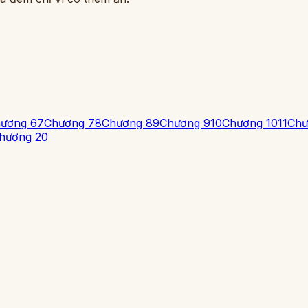
ương 6
7
Chương 7
8
Chương 8
9
Chương 9
10
Chương 10
11
Chư
hương 20