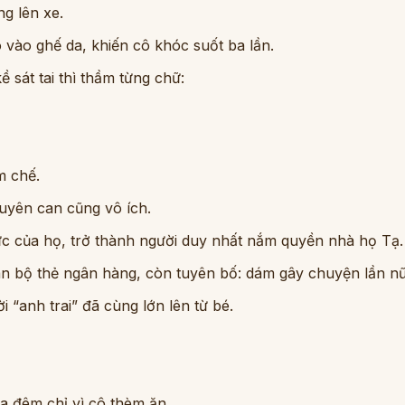
g lên xe.
ô vào ghế da, khiến cô khóc suốt ba lần.
 sát tai thì thầm từng chữ:
m chế.
huyên can cũng vô ích.
ực của họ, trở thành người duy nhất nắm quyền nhà họ Tạ.
oàn bộ thẻ ngân hàng, còn tuyên bố: dám gây chuyện lần nữa
“anh trai” đã cùng lớn lên từ bé.
a đêm chỉ vì cô thèm ăn.