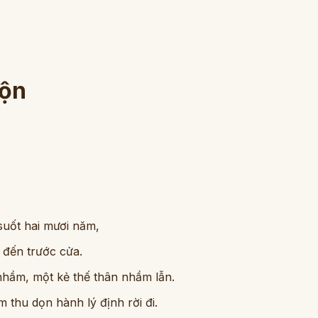
uộn
suốt hai mươi năm,
 đến trước cửa.
u nhầm, một kẻ thế thân nhầm lẫn.
thu dọn hành lý định rời đi.