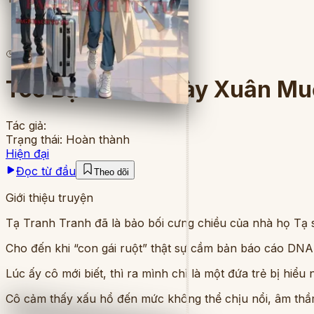
2
lượt đọc
·
20
chương
Tóc Bạc Tiếc Ngày Xuân M
Tác giả:
Trạng thái:
Hoàn thành
Hiện đại
Đọc từ đầu
Theo dõi
Giới thiệu truyện
Tạ Tranh Tranh đã là bảo bối cưng chiều của nhà họ Tạ 
Cho đến khi “con gái ruột” thật sự cầm bản báo cáo DNA
Lúc ấy cô mới biết, thì ra mình chỉ là một đứa trẻ bị hiể
Cô cảm thấy xấu hổ đến mức không thể chịu nổi, âm thầm 