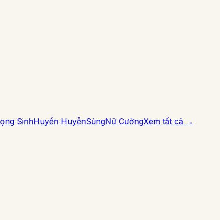
ọng Sinh
Huyền Huyễn
Sủng
Nữ Cường
Xem tất cả →