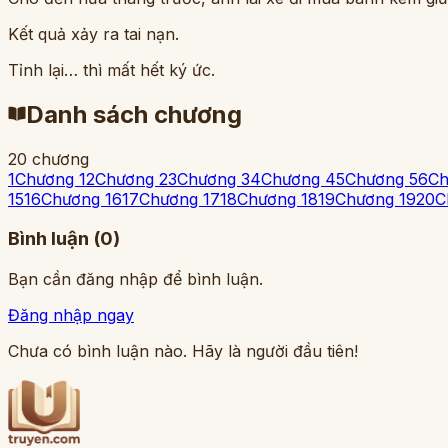
Kết quả xảy ra tai nạn.
Tỉnh lại… thì mất hết ký ức.
Danh sách chương
20
chương
1
Chương 1
2
Chương 2
3
Chương 3
4
Chương 4
5
Chương 5
6
Ch
15
16
Chương 16
17
Chương 17
18
Chương 18
19
Chương 19
20
C
Bình luận (
0
)
Bạn cần đăng nhập để bình luận.
Đăng nhập ngay
Chưa có bình luận nào. Hãy là người đầu tiên!