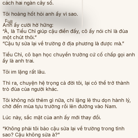
cách hai ngàn cây số.
Tôi hoảng hốt hỏi anh ấy vì sao.
Full
Anh ấy cười hờ hững:
“À, là Tiểu Chỉ giúp cậu điền đấy, cô ấy nói chỉ là đùa
một chút thôi.”
“Cậu tự sửa lại về trường ở địa phương là được mà.”
Tiểu Chỉ, cô bạn học chuyển trường cứ cố chấp gọi anh
ấy là anh trai.
Tôi im lặng rất lâu.
Thì ra, chuyện hệ trọng cả đời tôi, lại có thể trở thành
trò đùa của người khác.
Tôi không nói thêm gì nữa, chỉ lặng lẽ thu dọn hành lý,
chờ đến mùa tựu trường rồi lên đường vào Nam.
Lúc này, sắc mặt của anh ấy mới thay đổi.
“Không phải tôi bảo cậu sửa lại về trường trong tỉnh
sao? Cậu không sửa à?”