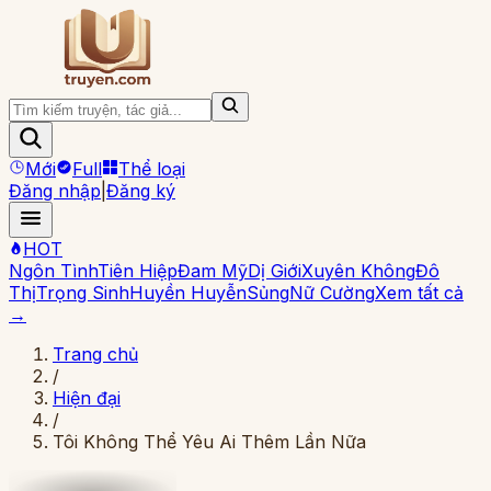
Mới
Full
Thể loại
Đăng nhập
|
Đăng ký
HOT
Ngôn Tình
Tiên Hiệp
Đam Mỹ
Dị Giới
Xuyên Không
Đô
Thị
Trọng Sinh
Huyền Huyễn
Sủng
Nữ Cường
Xem tất cả
→
Trang chủ
/
Hiện đại
/
Tôi Không Thể Yêu Ai Thêm Lần Nữa