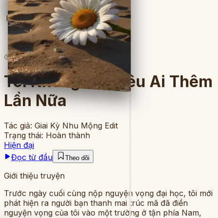
Full
9
lượt đọc
·
8
chương
Tôi Không Thể Yêu Ai Thêm
Lần Nữa
Tác giả:
Giai Kỳ Nhu Mộng Edit
Trạng thái:
Hoàn thành
Hiện đại
Đọc từ đầu
Theo dõi
Giới thiệu truyện
Trước ngày cuối cùng nộp nguyện vọng đại học, tôi mới
phát hiện ra người bạn thanh mai trúc mã đã điền
nguyện vọng của tôi vào một trường ở tận phía Nam,