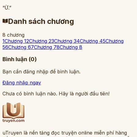
“Ừ.”
Danh sách chương
8
chương
1
Chương 1
2
Chương 2
3
Chương 3
4
Chương 4
5
Chương
5
6
Chương 6
7
Chương 7
8
Chương 8
Bình luận (
0
)
Bạn cần đăng nhập để bình luận.
Đăng nhập ngay
Chưa có bình luận nào. Hãy là người đầu tiên!
uTruyen là nền tảng đọc truyện online miễn phí hàng