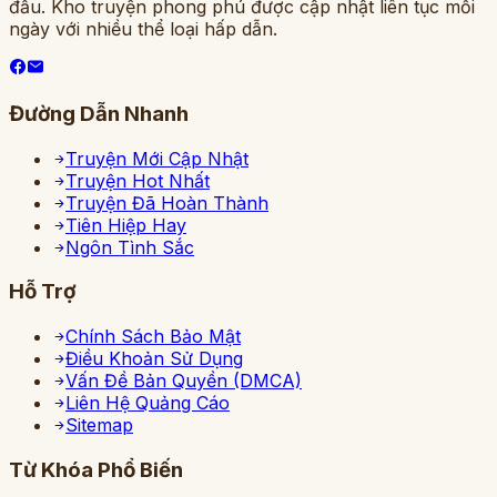
đầu. Kho truyện phong phú được cập nhật liên tục mỗi
ngày với nhiều thể loại hấp dẫn.
Đường Dẫn Nhanh
Truyện Mới Cập Nhật
Truyện Hot Nhất
Truyện Đã Hoàn Thành
Tiên Hiệp Hay
Ngôn Tình Sắc
Hỗ Trợ
Chính Sách Bảo Mật
Điều Khoản Sử Dụng
Vấn Đề Bản Quyền (DMCA)
Liên Hệ Quảng Cáo
Sitemap
Từ Khóa Phổ Biến