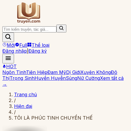
Mới
Full
Thể loại
Đăng nhập
|
Đăng ký
HOT
Ngôn Tình
Tiên Hiệp
Đam Mỹ
Dị Giới
Xuyên Không
Đô
Thị
Trọng Sinh
Huyền Huyễn
Sủng
Nữ Cường
Xem tất cả
→
Trang chủ
/
Hiện đại
/
TÔI LÀ PHÚC TINH CHUYỂN THẾ