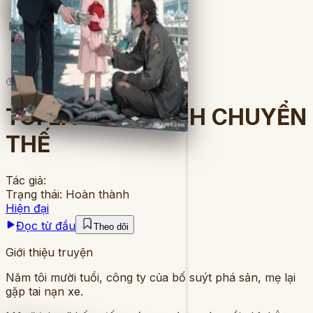
Full
9
lượt đọc
·
7
chương
TÔI LÀ PHÚC TINH CHUYỂN
THẾ
Tác giả:
Trạng thái:
Hoàn thành
Hiện đại
Đọc từ đầu
Theo dõi
Giới thiệu truyện
Năm tôi mười tuổi, công ty của bố suýt phá sản, mẹ lại
gặp tai nạn xe.