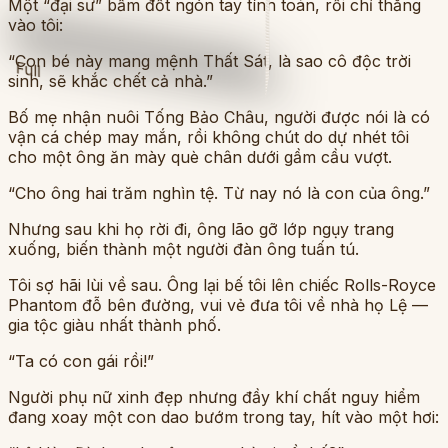
Một “đại sư” bấm đốt ngón tay tính toán, rồi chỉ thẳng
vào tôi:
“Con bé này mang mệnh Thất Sát, là sao cô độc trời
Full
sinh, sẽ khắc chết cả nhà.”
Bố mẹ nhận nuôi Tống Bảo Châu, người được nói là có
vận cá chép may mắn, rồi không chút do dự nhét tôi
cho một ông ăn mày què chân dưới gầm cầu vượt.
“Cho ông hai trăm nghìn tệ. Từ nay nó là con của ông.”
Nhưng sau khi họ rời đi, ông lão gỡ lớp ngụy trang
xuống, biến thành một người đàn ông tuấn tú.
Tôi sợ hãi lùi về sau. Ông lại bế tôi lên chiếc Rolls-Royce
Phantom đỗ bên đường, vui vẻ đưa tôi về nhà họ Lệ —
gia tộc giàu nhất thành phố.
“Ta có con gái rồi!”
Người phụ nữ xinh đẹp nhưng đầy khí chất nguy hiểm
đang xoay một con dao bướm trong tay, hít vào một hơi: