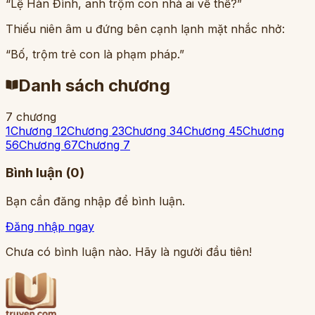
“Lệ Hàn Đình, anh trộm con nhà ai về thế?”
Thiếu niên âm u đứng bên cạnh lạnh mặt nhắc nhở:
“Bố, trộm trẻ con là phạm pháp.”
Danh sách chương
7 chương
1
Chương 1
2
Chương 2
3
Chương 3
4
Chương 4
5
Chương
5
6
Chương 6
7
Chương 7
Bình luận (
0
)
Bạn cần đăng nhập để bình luận.
Đăng nhập ngay
Chưa có bình luận nào. Hãy là người đầu tiên!