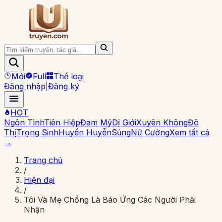
Mới
Full
Thể loại
Đăng nhập
|
Đăng ký
HOT
Ngôn Tình
Tiên Hiệp
Đam Mỹ
Dị Giới
Xuyên Không
Đô
Thị
Trọng Sinh
Huyền Huyễn
Sủng
Nữ Cường
Xem tất cả
→
Trang chủ
/
Hiện đại
/
Tôi Và Mẹ Chồng Là Báo Ứng Các Người Phải
Nhận