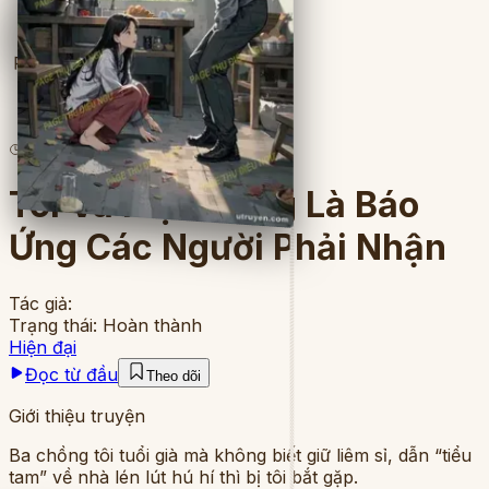
Full
4
lượt đọc
·
8
chương
Tôi Và Mẹ Chồng Là Báo
Ứng Các Người Phải Nhận
Tác giả:
Trạng thái:
Hoàn thành
Hiện đại
Đọc từ đầu
Theo dõi
Giới thiệu truyện
Ba chồng tôi tuổi già mà không biết giữ liêm sỉ, dẫn “tiểu
tam” về nhà lén lút hú hí thì bị tôi bắt gặp.