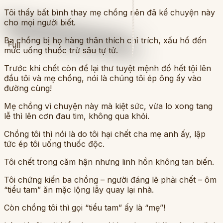
Tôi thấy bất bình thay mẹ chồng nên đã kể chuyện này
cho mọi người biết.
Ba chồng bị họ hàng thân thích chỉ trích, xấu hổ đến
Full
mức uống thuốc trừ sâu tự tử.
Trước khi chết còn để lại thư tuyệt mệnh đổ hết tội lên
đầu tôi và mẹ chồng, nói là chúng tôi ép ông ấy vào
đường cùng!
Mẹ chồng vì chuyện này mà kiệt sức, vừa lo xong tang
lễ thì lên cơn đau tim, không qua khỏi.
Chồng tôi thì nói là do tôi hại chết cha mẹ anh ấy, lập
tức ép tôi uống thuốc độc.
Tôi chết trong căm hận nhưng linh hồn không tan biến.
Tôi chứng kiến ba chồng – người đáng lẽ phải chết – ôm
“tiểu tam” ăn mặc lộng lẫy quay lại nhà.
Còn chồng tôi thì gọi “tiểu tam” ấy là “mẹ”!