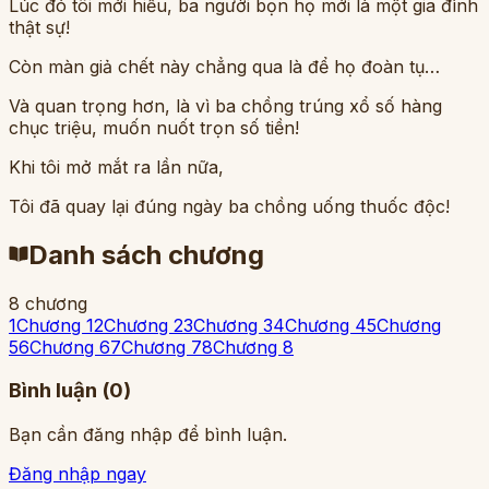
Lúc đó tôi mới hiểu, ba người bọn họ mới là một gia đình
thật sự!
Còn màn giả chết này chẳng qua là để họ đoàn tụ…
Và quan trọng hơn, là vì ba chồng trúng xổ số hàng
chục triệu, muốn nuốt trọn số tiền!
Khi tôi mở mắt ra lần nữa,
Tôi đã quay lại đúng ngày ba chồng uống thuốc độc!
Danh sách chương
8
chương
1
Chương 1
2
Chương 2
3
Chương 3
4
Chương 4
5
Chương
5
6
Chương 6
7
Chương 7
8
Chương 8
Bình luận (
0
)
Bạn cần đăng nhập để bình luận.
Đăng nhập ngay