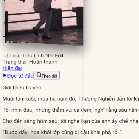
4
lượt đọc
·
5
chương
Trái Cấm
Tác giả:
Tiểu Linh Nhi Edit
Trạng thái:
Hoàn thành
Hiện đại
Đọc từ đầu
Theo dõi
Giới thiệu truyện
Mười tám tuổi, mùa hè năm đó, Thương Nghiễn dẫn tôi lé
Tôi nhịn đau, nhưng thầm vui cả đêm, nghĩ rằng sáu năm
Cho đến sáng hôm sau, tôi nghe bạn của anh ấy chế nhạ
“Được đấy, hoa khôi lớp cũng bị cậu khai phá rồi.”