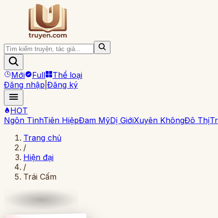
Mới
Full
Thể loại
Đăng nhập
|
Đăng ký
HOT
Ngôn Tình
Tiên Hiệp
Đam Mỹ
Dị Giới
Xuyên Không
Đô Thị
Tr
Trang chủ
/
Hiện đại
/
Trái Cấm