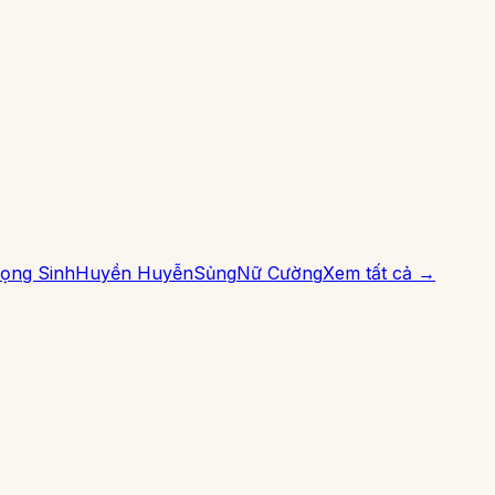
ọng Sinh
Huyền Huyễn
Sủng
Nữ Cường
Xem tất cả →