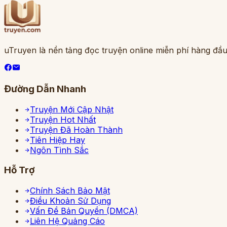
uTruyen là nền tảng đọc truyện online miễn phí hàng đầu
Đường Dẫn Nhanh
Truyện Mới Cập Nhật
Truyện Hot Nhất
Truyện Đã Hoàn Thành
Tiên Hiệp Hay
Ngôn Tình Sắc
Hỗ Trợ
Chính Sách Bảo Mật
Điều Khoản Sử Dụng
Vấn Đề Bản Quyền (DMCA)
Liên Hệ Quảng Cáo