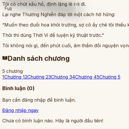
Tôi có chút xấu hổ, định lặng lẽ rời đi.
Full
Lại nghe Thương Nghiễn đáp lời một cách hờ hững:
“Muốn theo đuổi hoa khôi trường, sợ cô ấy chê tôi thiếu 
Thôi thì dùng Thời Vi để luyện kỹ thuật trước.”
Tôi không nói gì, đến phút cuối, âm thầm đổi nguyện vọ
Danh sách chương
5
chương
1
Chương 1
2
Chương 2
3
Chương 3
4
Chương 4
5
Chương 5
Bình luận (
0
)
Bạn cần đăng nhập để bình luận.
Đăng nhập ngay
Chưa có bình luận nào. Hãy là người đầu tiên!