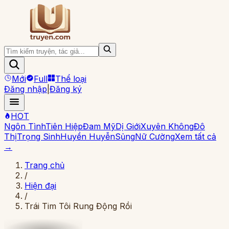
Mới
Full
Thể loại
Đăng nhập
|
Đăng ký
HOT
Ngôn Tình
Tiên Hiệp
Đam Mỹ
Dị Giới
Xuyên Không
Đô
Thị
Trọng Sinh
Huyền Huyễn
Sủng
Nữ Cường
Xem tất cả
→
Trang chủ
/
Hiện đại
/
Trái Tim Tôi Rung Động Rồi