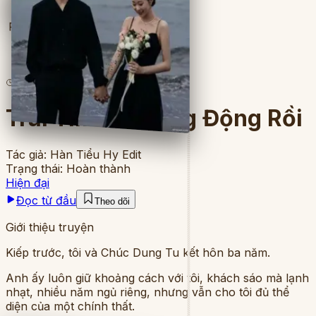
Full
6
lượt đọc
·
5
chương
Trái Tim Tôi Rung Động Rồi
Tác giả:
Hàn Tiểu Hy Edit
Trạng thái:
Hoàn thành
Hiện đại
Đọc từ đầu
Theo dõi
Giới thiệu truyện
Kiếp trước, tôi và Chúc Dung Tu kết hôn ba năm.
Anh ấy luôn giữ khoảng cách với tôi, khách sáo mà lạnh
nhạt, nhiều năm ngủ riêng, nhưng vẫn cho tôi đủ thể
diện của một chính thất.