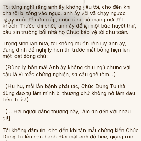
Tôi từng nghĩ rằng anh ấy không yêu tôi, cho đến khi
cha tôi bị tống vào ngục, anh ấy vội vã chạy ngược
chạy xuôi để cứu giúp, cuối cùng bỏ mạng nơi đất
Full
khách. Trước khi chết, anh ấy để lại một bức huyết thư,
cầu xin trưởng bối nhà họ Chúc bảo vệ tôi chu toàn.
Trọng sinh lần nữa, tôi không muốn liên lụy anh ấy,
đang định đề nghị ly hôn thì trước mắt bỗng hiện lên
một loạt dòng chữ:
【Đừng ly hôn mà! Anh ấy không chịu ngủ chung với
cậu là vì mắc chứng nghiện, sợ cậu ghê tởm…】
【Hu hu, mỗi lần bệnh phát tác, Chúc Dung Tu thà
dùng dao tự làm mình bị thương chứ không nỡ làm đau
Liên Trúc!】
【… Hai người đáng thương này, làm ơn đến với nhau
đi!】
Tôi không dám tin, cho đến khi tận mắt chứng kiến Chúc
Dung Tu lên cơn bệnh. Đôi mắt anh đỏ hoe, giọng run