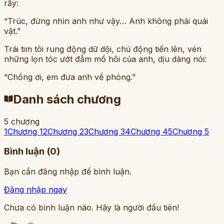
rẩy:
“Trúc, đừng nhìn anh như vậy… Anh không phải quái
vật.”
Trái tim tôi rung động dữ dội, chủ động tiến lên, vén
những lọn tóc ướt đẫm mồ hôi của anh, dịu dàng nói:
“Chồng ơi, em đưa anh về phòng.”
Danh sách chương
5
chương
1
Chương 1
2
Chương 2
3
Chương 3
4
Chương 4
5
Chương 5
Bình luận (
0
)
Bạn cần đăng nhập để bình luận.
Đăng nhập ngay
Chưa có bình luận nào. Hãy là người đầu tiên!