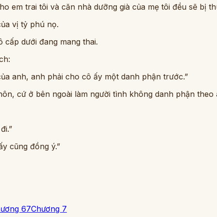
ho em trai tôi và căn nhà dưỡng già của mẹ tôi đều sẽ bị th
ủa vị tỷ phú nọ.
 cấp dưới đang mang thai.
ch:
của anh, anh phải cho cô ấy một danh phận trước.”
 hôn, cứ ở bên ngoài làm người tình không danh phận theo 
đi.”
ấy cũng đồng ý.”
ương 6
7
Chương 7