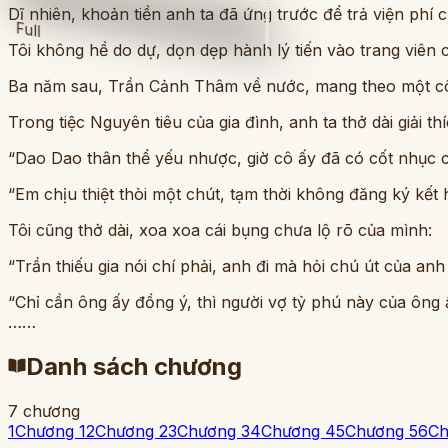
Dĩ nhiên, khoản tiền anh ta đã ứng trước để trả viện phí c
Full
Tôi không hề do dự, dọn dẹp hành lý tiến vào trang viên c
Ba năm sau, Trần Cảnh Thâm về nước, mang theo một cô
Trong tiệc Nguyên tiêu của gia đình, anh ta thở dài giải thí
“Dao Dao thân thể yếu nhược, giờ cô ấy đã có cốt nhục 
“Em chịu thiệt thòi một chút, tạm thời không đăng ký kết
Tôi cũng thở dài, xoa xoa cái bụng chưa lộ rõ của mình:
“Trần thiếu gia nói chí phải, anh đi mà hỏi chú út của anh 
“Chỉ cần ông ấy đồng ý, thì người vợ tỷ phú này của ông 
……
Danh sách chương
7
chương
1
Chương 1
2
Chương 2
3
Chương 3
4
Chương 4
5
Chương 5
6
Ch