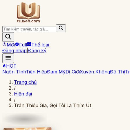
Mới
Full
Thể loại
Đăng nhập
|
Đăng ký
HOT
Ngôn Tình
Tiên Hiệp
Đam Mỹ
Dị Giới
Xuyên Không
Đô Thị
Tr
Trang chủ
/
Hiện đại
/
Trần Thiếu Gia, Gọi Tôi Là Thím Út