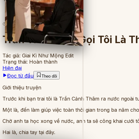
5
lượt đọc
·
7
chương
Trần Thiếu Gia, Gọi Tôi Là T
Tác giả:
Giai Kì Như Mộng Edit
Trạng thái:
Hoàn thành
Hiện đại
Đọc từ đầu
Theo dõi
Giới thiệu truyện
Trước khi bạn trai tôi là Trần Cảnh Thâm ra nước ngoài tu
Một là, đến làm giúp việc toàn thời gian trong ba năm cho
Chờ anh ta học xong về nước, anh ta sẽ công khai cưới tôi
Hai là, chia tay tại đây.