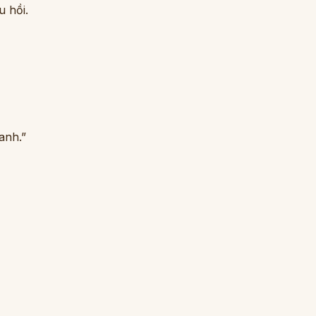
u hồi.
anh.”