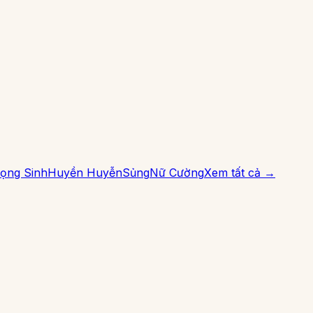
ọng Sinh
Huyền Huyễn
Sủng
Nữ Cường
Xem tất cả →