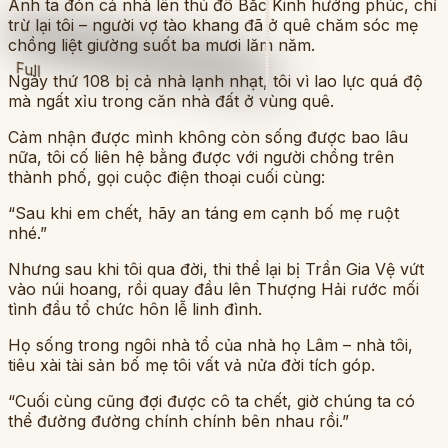
Anh ta đón cả nhà lên thủ đô Bắc Kinh hưởng phúc, chỉ
trừ lại tôi – người vợ tào khang đã ở quê chăm sóc mẹ
chồng liệt giường suốt ba mươi lăm năm.
Full
Ngày thứ 108 bị cả nhà lạnh nhạt, tôi vì lao lực quá độ
mà ngất xỉu trong căn nhà đất ở vùng quê.
Cảm nhận được mình không còn sống được bao lâu
nữa, tôi cố liên hệ bằng được với người chồng trên
thành phố, gọi cuộc điện thoại cuối cùng:
“Sau khi em chết, hãy an táng em cạnh bố mẹ ruột
nhé.”
Nhưng sau khi tôi qua đời, thi thể lại bị Trần Gia Vệ vứt
vào núi hoang, rồi quay đầu lên Thượng Hải rước mối
tình đầu tổ chức hôn lễ linh đình.
Họ sống trong ngôi nhà tổ của nhà họ Lâm – nhà tôi,
tiêu xài tài sản bố mẹ tôi vất vả nửa đời tích góp.
“Cuối cùng cũng đợi được cô ta chết, giờ chúng ta có
thể đường đường chính chính bên nhau rồi.”