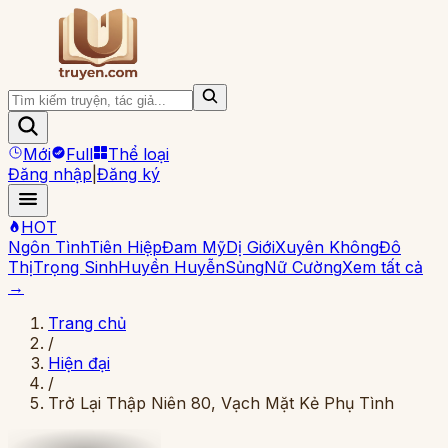
Mới
Full
Thể loại
Đăng nhập
|
Đăng ký
HOT
Ngôn Tình
Tiên Hiệp
Đam Mỹ
Dị Giới
Xuyên Không
Đô
Thị
Trọng Sinh
Huyền Huyễn
Sủng
Nữ Cường
Xem tất cả
→
Trang chủ
/
Hiện đại
/
Trở Lại Thập Niên 80, Vạch Mặt Kẻ Phụ Tình