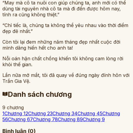
“May mà cô ta nuôi con giúp chúng ta, anh mới có thể
dùng tài nguyên nhà cô ta mà đi đến được hôm nay,
tính ra cũng không thiệt.”
“Chỉ tiếc là, chúng ta không thể yêu nhau vào thời điểm
đẹp đẽ nhất.”
Còn tôi lại đem những năm tháng đẹp nhất cuộc đời
mình dâng hiến hết cho anh ta!
Nỗi oán hận chất chồng khiến tôi không cam lòng rời
khỏi thế gian.
Lần nữa mở mắt, tôi đã quay về đúng ngày đính hôn với
Trần Gia Vệ.
Danh sách chương
9
chương
1
Chương 1
2
Chương 2
3
Chương 3
4
Chương 4
5
Chương
5
6
Chương 6
7
Chương 7
8
Chương 8
9
Chương 9
Bình luận (
0
)