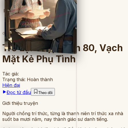
Full
3
lượt đọc
·
9
chương
Trở Lại Thập Niên 80, Vạch
Mặt Kẻ Phụ Tình
Tác giả:
Trạng thái:
Hoàn thành
Hiện đại
Đọc từ đầu
Theo dõi
Giới thiệu truyện
Người chồng trí thức, từng là thanh niên trí thức xa nhà
suốt ba mươi năm, nay thành giáo sư danh tiếng.