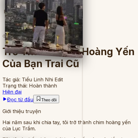
Full
8
lượt đọc
·
8
chương
Trở Thành Chim Hoàng Yến
Của Bạn Trai Cũ
Tác giả:
Tiểu Linh Nhi Edit
Trạng thái:
Hoàn thành
Hiện đại
Đọc từ đầu
Theo dõi
Giới thiệu truyện
Hai năm sau khi chia tay, tôi trở thành chim hoàng yến
của Lục Trầm.