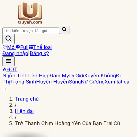
Mới
Full
Thể loại
Đăng nhập
|
Đăng ký
HOT
Ngôn Tình
Tiên Hiệp
Đam Mỹ
Dị Giới
Xuyên Không
Đô
Thị
Trọng Sinh
Huyền Huyễn
Sủng
Nữ Cường
Xem tất cả
→
Trang chủ
/
Hiện đại
/
Trở Thành Chim Hoàng Yến Của Bạn Trai Cũ