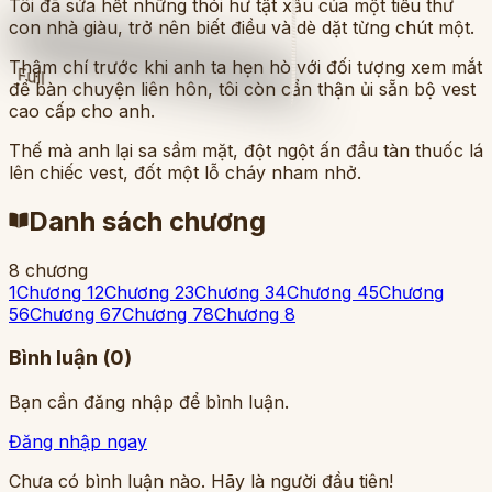
Tôi đã sửa hết những thói hư tật xấu của một tiểu thư
con nhà giàu, trở nên biết điều và dè dặt từng chút một.
Thậm chí trước khi anh ta hẹn hò với đối tượng xem mắt
Full
để bàn chuyện liên hôn, tôi còn cẩn thận ủi sẵn bộ vest
cao cấp cho anh.
Thế mà anh lại sa sầm mặt, đột ngột ấn đầu tàn thuốc lá
lên chiếc vest, đốt một lỗ cháy nham nhở.
Danh sách chương
8
chương
1
Chương 1
2
Chương 2
3
Chương 3
4
Chương 4
5
Chương
5
6
Chương 6
7
Chương 7
8
Chương 8
Bình luận (
0
)
Bạn cần đăng nhập để bình luận.
Đăng nhập ngay
Chưa có bình luận nào. Hãy là người đầu tiên!