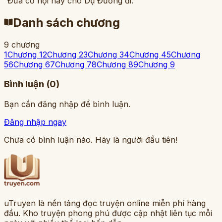
“Đưa cơ hội này cho Dụ Đường đi.”
Danh sách chương
9
chương
1
Chương 1
2
Chương 2
3
Chương 3
4
Chương 4
5
Chương
5
6
Chương 6
7
Chương 7
8
Chương 8
9
Chương 9
Bình luận (
0
)
Bạn cần đăng nhập để bình luận.
Đăng nhập ngay
Chưa có bình luận nào. Hãy là người đầu tiên!
uTruyen là nền tảng đọc truyện online miễn phí hàng
đầu. Kho truyện phong phú được cập nhật liên tục mỗi