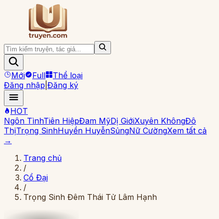
Mới
Full
Thể loại
Đăng nhập
|
Đăng ký
HOT
Ngôn Tình
Tiên Hiệp
Đam Mỹ
Dị Giới
Xuyên Không
Đô
Thị
Trọng Sinh
Huyền Huyễn
Sủng
Nữ Cường
Xem tất cả
→
Trang chủ
/
Cổ Đại
/
Trọng Sinh Đêm Thái Tử Lâm Hạnh