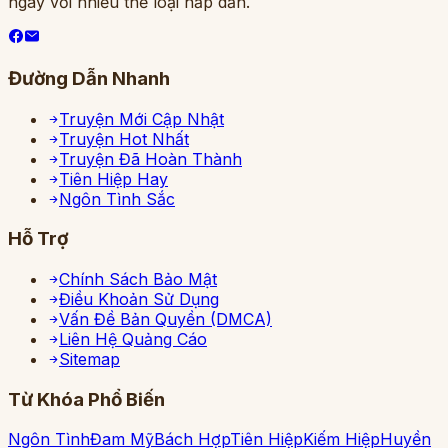
ngày với nhiều thể loại hấp dẫn.
Đường Dẫn Nhanh
Truyện Mới Cập Nhật
Truyện Hot Nhất
Truyện Đã Hoàn Thành
Tiên Hiệp Hay
Ngôn Tình Sắc
Hỗ Trợ
Chính Sách Bảo Mật
Điều Khoản Sử Dụng
Vấn Đề Bản Quyền (DMCA)
Liên Hệ Quảng Cáo
Sitemap
Từ Khóa Phổ Biến
Ngôn Tình
Đam Mỹ
Bách Hợp
Tiên Hiệp
Kiếm Hiệp
Huyền