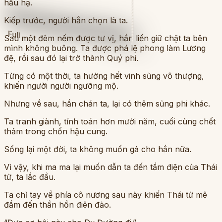
hầu hạ.
Kiếp trước, người hắn chọn là ta.
Full
Sau một đêm nếm được tư vị, hắn liền giữ chặt ta bên
mình không buông. Ta được phá lệ phong làm Lương
đệ, rồi sau đó lại trở thành Quý phi.
Từng có một thời, ta hưởng hết vinh sủng vô thượng,
khiến người người ngưỡng mộ.
Nhưng về sau, hắn chán ta, lại có thêm sủng phi khác.
Ta tranh giành, tính toán hơn mười năm, cuối cùng chết
thảm trong chốn hậu cung.
Sống lại một đời, ta không muốn gả cho hắn nữa.
Vì vậy, khi ma ma lại muốn dẫn ta đến tẩm điện của Thái
tử, ta lắc đầu.
Ta chỉ tay về phía cô nương sau này khiến Thái tử mê
đắm đến thần hồn điên đảo.