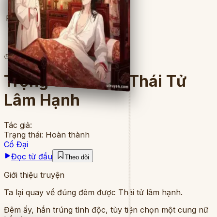
Full
5
lượt đọc
·
9
chương
Trọng Sinh Đêm Thái Tử
Lâm Hạnh
Tác giả:
Trạng thái:
Hoàn thành
Cổ Đại
Đọc từ đầu
Theo dõi
Giới thiệu truyện
Ta lại quay về đúng đêm được Thái tử lâm hạnh.
Đêm ấy, hắn trúng tình độc, tùy tiện chọn một cung nữ