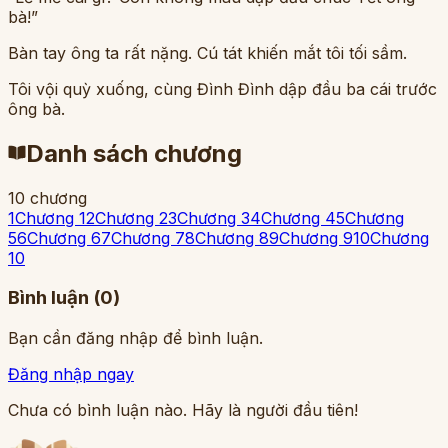
bà!”
Bàn tay ông ta rất nặng. Cú tát khiến mắt tôi tối sầm.
Tôi vội quỳ xuống, cùng Đình Đình dập đầu ba cái trước
ông bà.
Danh sách chương
10
chương
1
Chương 1
2
Chương 2
3
Chương 3
4
Chương 4
5
Chương
5
6
Chương 6
7
Chương 7
8
Chương 8
9
Chương 9
10
Chương
10
Bình luận (
0
)
Bạn cần đăng nhập để bình luận.
Đăng nhập ngay
Chưa có bình luận nào. Hãy là người đầu tiên!