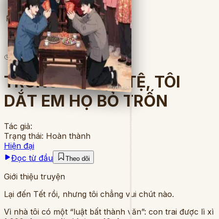
Full
3
lượt đọc
·
10
chương
TRÚNG 6 TRIỆU TỆ, TÔI
DẮT EM HỌ BỎ TRỐN
Tác giả:
Trạng thái:
Hoàn thành
Hiện đại
Đọc từ đầu
Theo dõi
Giới thiệu truyện
Lại đến Tết rồi, nhưng tôi chẳng vui chút nào.
Vì nhà tôi có một “luật bất thành văn”: con trai được lì xì