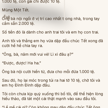
1.000 tệ, con gái chỉ được 10 tệ.
Mùng Một Tết.
Full
Ông bà nội ngồi ở vị trí cao nhất trong nhà, trong tay
cầm sẵn 2.000 tệ.
Số tiền đó là dành cho anh trai tôi và em họ con trai.
Anh tôi và thằng em họ vừa dập đầu chúc Tết xong đã
cười hề hề chìa tay ra.
“Ông, bà, năm mới vui vẻ! Lì xì đâu ạ?”
“Được, được! Ha ha.”
Ông bà nội cười hiền từ, đưa cho mỗi đứa 1.000 tệ.
Sau đó, họ lại móc trong túi ra hai tờ 10 tệ, chờ tôi và
em họ Đình Đình dập đầu.
Tôi còn chưa kịp quỳ xuống thì bố tôi, để thể hiện lòng
hiếu thảo, đã tát một cái thật mạnh vào sau đầu tôi.
“Lề mề cái gì? Còn không mau dập đầu chúc Tết ông