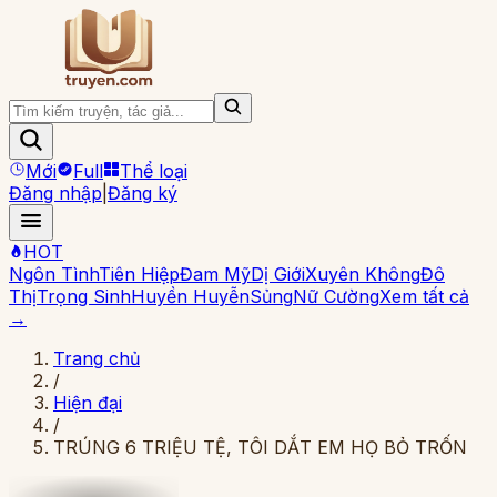
Mới
Full
Thể loại
Đăng nhập
|
Đăng ký
HOT
Ngôn Tình
Tiên Hiệp
Đam Mỹ
Dị Giới
Xuyên Không
Đô
Thị
Trọng Sinh
Huyền Huyễn
Sủng
Nữ Cường
Xem tất cả
→
Trang chủ
/
Hiện đại
/
TRÚNG 6 TRIỆU TỆ, TÔI DẮT EM HỌ BỎ TRỐN