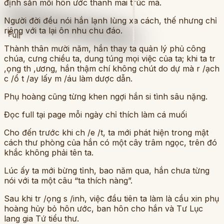
định sẵn mối hôn ước thanh mai trúc mã.
Người đời đều nói hắn lạnh lùng xa cách, thế nhưng chỉ
riêng với ta lại ôn nhu chu đáo.
Full
Thành thân mười năm, hắn thay ta quản lý phủ công
chúa, cưng chiều ta, dung túng mọi việc của ta; khi ta tr
,ọng th ,ương, hắn thậm chí không chút do dự mà r /ạch
c /ổ t /ay lấy m /áu làm dược dẫn.
Phụ hoàng cũng từng khen ngợi hắn si tình sâu nặng.
Đọc full tại page mỗi ngày chỉ thích làm cá muối
Cho đến trước khi ch /e /t, ta mới phát hiện trong mật
cách thư phòng của hắn có một cây trâm ngọc, trên đó
khắc không phải tên ta.
Lúc ấy ta mới bừng tỉnh, bao năm qua, hắn chưa từng
nói với ta một câu “ta thích nàng”.
Sau khi tr /ọng s /inh, việc đầu tiên ta làm là cầu xin phụ
hoàng hủy bỏ hôn ước, ban hôn cho hắn và Tư Lục
lang gia Tứ tiểu thư.