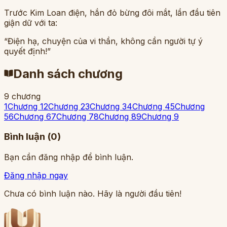
Trước Kim Loan điện, hắn đỏ bừng đôi mắt, lần đầu tiên
giận dữ với ta:
“Điện hạ, chuyện của vi thần, không cần người tự ý
quyết định!”
Danh sách chương
9
chương
1
Chương 1
2
Chương 2
3
Chương 3
4
Chương 4
5
Chương
5
6
Chương 6
7
Chương 7
8
Chương 8
9
Chương 9
Bình luận (
0
)
Bạn cần đăng nhập để bình luận.
Đăng nhập ngay
Chưa có bình luận nào. Hãy là người đầu tiên!