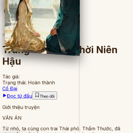
Full
4
lượt đọc
·
9
chương
Trùng Sinh Chi Thời Niên
Hậu
Tác giả:
Trạng thái:
Hoàn thành
Cổ Đại
Đọc từ đầu
Theo dõi
Giới thiệu truyện
VĂN ÁN
Từ nhỏ, ta cùng con trai Thái phó, Thẩm Thước, đã