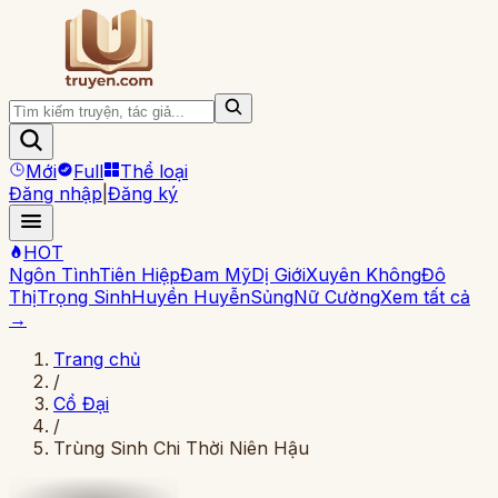
Mới
Full
Thể loại
Đăng nhập
|
Đăng ký
HOT
Ngôn Tình
Tiên Hiệp
Đam Mỹ
Dị Giới
Xuyên Không
Đô
Thị
Trọng Sinh
Huyền Huyễn
Sủng
Nữ Cường
Xem tất cả
→
Trang chủ
/
Cổ Đại
/
Trùng Sinh Chi Thời Niên Hậu