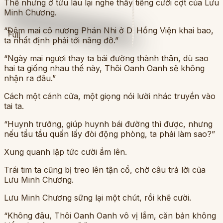
Thế nhưng ở tửu lâu lại nghe thấy tiếng cười cợt của Lưu
Minh Chương.
“Đêm mai cô nương Phán Nhi ở Di Hồng Viện khai bao,
Full
ta nhất định phải tới nâng đỡ.”
“Ngày mai ngươi thay ta bái đường thành thân, dù sao
hai ta giống nhau thế này, Thôi Oanh Oanh sẽ không
nhận ra đâu.”
Cách một cánh cửa, một giọng nói lười nhác truyền vào
tai ta.
“Huynh trưởng, giúp huynh bái đường thì được, nhưng
nếu tẩu tẩu quấn lấy đòi động phòng, ta phải làm sao?”
Xung quanh lập tức cười ầm lên.
Trái tim ta cũng bị treo lên tận cổ, chờ câu trả lời của
Lưu Minh Chương.
Lưu Minh Chương sững lại một chút, rồi khẽ cười.
“Không đâu, Thôi Oanh Oanh vô vị lắm, căn bản không