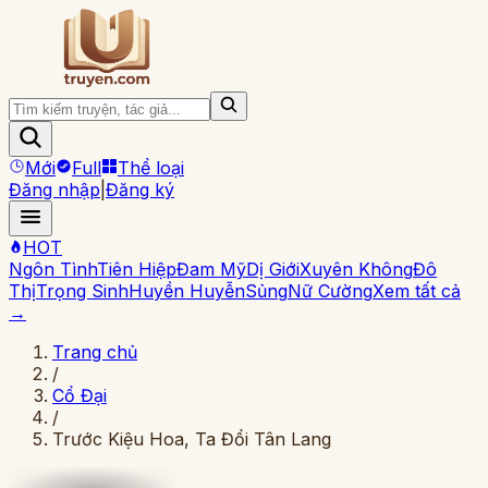
Mới
Full
Thể loại
Đăng nhập
|
Đăng ký
HOT
Ngôn Tình
Tiên Hiệp
Đam Mỹ
Dị Giới
Xuyên Không
Đô
Thị
Trọng Sinh
Huyền Huyễn
Sủng
Nữ Cường
Xem tất cả
→
Trang chủ
/
Cổ Đại
/
Trước Kiệu Hoa, Ta Đổi Tân Lang