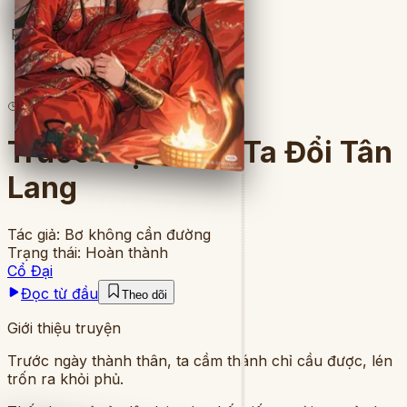
Full
10
lượt đọc
·
9
chương
Trước Kiệu Hoa, Ta Đổi Tân
Lang
Tác giả:
Bơ không cần đường
Trạng thái:
Hoàn thành
Cổ Đại
Đọc từ đầu
Theo dõi
Giới thiệu truyện
Trước ngày thành thân, ta cầm thánh chỉ cầu được, lén
trốn ra khỏi phủ.