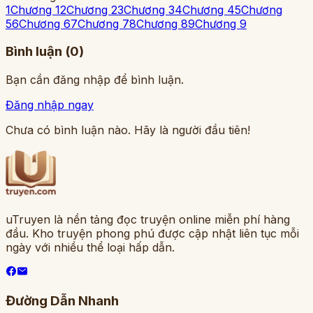
1
Chương 1
2
Chương 2
3
Chương 3
4
Chương 4
5
Chương
5
6
Chương 6
7
Chương 7
8
Chương 8
9
Chương 9
Bình luận (
0
)
Bạn cần đăng nhập để bình luận.
Đăng nhập ngay
Chưa có bình luận nào. Hãy là người đầu tiên!
uTruyen là nền tảng đọc truyện online miễn phí hàng
đầu. Kho truyện phong phú được cập nhật liên tục mỗi
ngày với nhiều thể loại hấp dẫn.
Đường Dẫn Nhanh