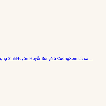
ọng Sinh
Huyền Huyễn
Sủng
Nữ Cường
Xem tất cả →