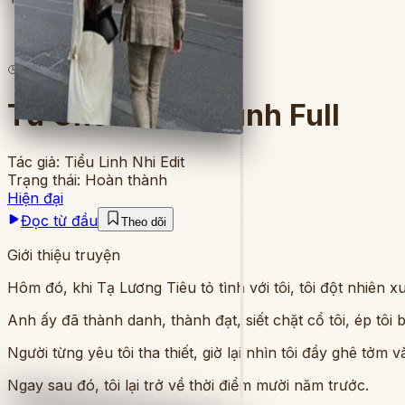
13
lượt đọc
·
8
chương
Từ Chối Lời Tỏ Tình Full
Tác giả:
Tiểu Linh Nhi Edit
Trạng thái:
Hoàn thành
Hiện đại
Đọc từ đầu
Theo dõi
Giới thiệu truyện
Hôm đó, khi Tạ Lương Tiêu tỏ tình với tôi, tôi đột nhiên
Anh ấy đã thành danh, thành đạt, siết chặt cổ tôi, ép tôi
Người từng yêu tôi tha thiết, giờ lại nhìn tôi đầy ghê tởm v
Ngay sau đó, tôi lại trở về thời điểm mười năm trước.