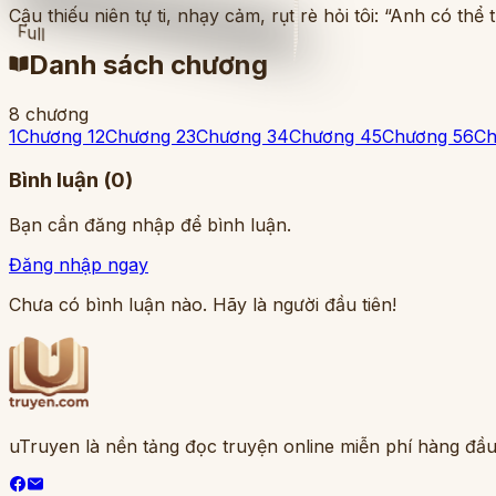
Cậu thiếu niên tự ti, nhạy cảm, rụt rè hỏi tôi: “Anh có th
Full
Danh sách chương
8
chương
1
Chương 1
2
Chương 2
3
Chương 3
4
Chương 4
5
Chương 5
6
Ch
Bình luận (
0
)
Bạn cần đăng nhập để bình luận.
Đăng nhập ngay
Chưa có bình luận nào. Hãy là người đầu tiên!
uTruyen là nền tảng đọc truyện online miễn phí hàng đầu