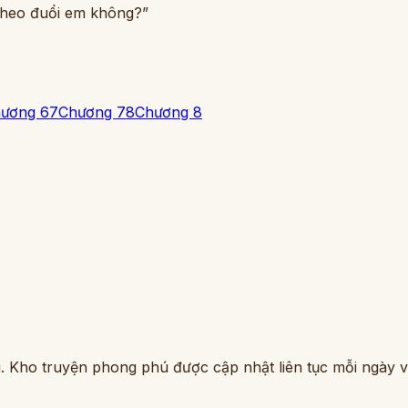
ể theo đuổi em không?”
ương 6
7
Chương 7
8
Chương 8
. Kho truyện phong phú được cập nhật liên tục mỗi ngày vớ