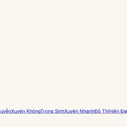
Huyễn
Xuyên Không
Trọng Sinh
Xuyên Nhanh
Đô Thị
Hiện Đạ