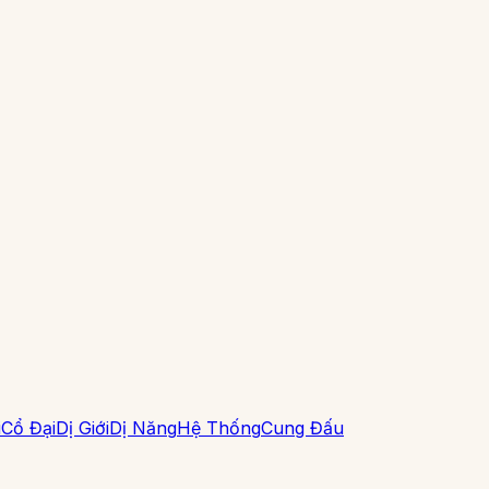
i
Cổ Đại
Dị Giới
Dị Năng
Hệ Thống
Cung Đấu