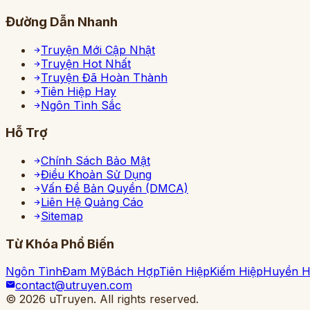
Đường Dẫn Nhanh
Truyện Mới Cập Nhật
Truyện Hot Nhất
Truyện Đã Hoàn Thành
Tiên Hiệp Hay
Ngôn Tình Sắc
Hỗ Trợ
Chính Sách Bảo Mật
Điều Khoản Sử Dụng
Vấn Đề Bản Quyền (DMCA)
Liên Hệ Quảng Cáo
Sitemap
Từ Khóa Phổ Biến
Ngôn Tình
Đam Mỹ
Bách Hợp
Tiên Hiệp
Kiếm Hiệp
Huyền 
contact@utruyen.com
©
2026
uTruyen. All rights reserved.