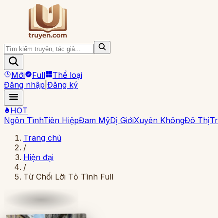
Mới
Full
Thể loại
Đăng nhập
|
Đăng ký
HOT
Ngôn Tình
Tiên Hiệp
Đam Mỹ
Dị Giới
Xuyên Không
Đô Thị
Tr
Trang chủ
/
Hiện đại
/
Từ Chối Lời Tỏ Tình Full