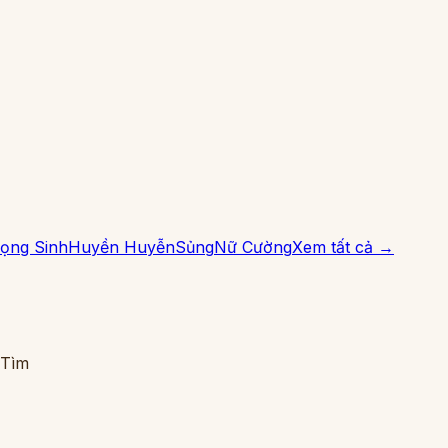
ọng Sinh
Huyền Huyễn
Sủng
Nữ Cường
Xem tất cả →
 Tìm