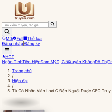
Mới
Full
Thể loại
Đăng nhập
|
Đăng ký
HOT
Ngôn Tình
Tiên Hiệp
Đam Mỹ
Dị Giới
Xuyên Không
Đô Thị
Tr
Trang chủ
/
Hiện đại
/
Từ Cô Nhân Viên Loại C Đến Người Được CEO Truy