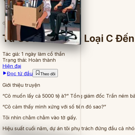
4
lượt đọc
·
9
chương
Từ Cô Nhân Viên Loại C Đế
Tác giả:
1 ngày làm cổ thần
Trạng thái:
Hoàn thành
Hiện đại
Đọc từ đầu
Theo dõi
Giới thiệu truyện
“Cô muốn lấy cả 5000 tệ à?” Tổng giám đốc Trần ném bảng
“Cô cảm thấy mình xứng với số tiền đó sao?”
Tôi nhìn chằm chằm vào tờ giấy.
Hiệu suất cuối năm, dự án tôi phụ trách đứng đầu cả nhóm