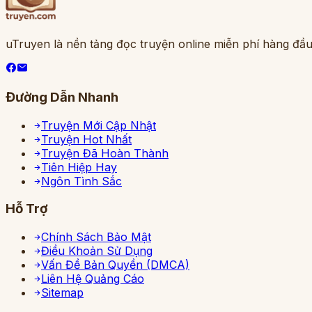
uTruyen là nền tảng đọc truyện online miễn phí hàng đầu
Đường Dẫn Nhanh
Truyện Mới Cập Nhật
Truyện Hot Nhất
Truyện Đã Hoàn Thành
Tiên Hiệp Hay
Ngôn Tình Sắc
Hỗ Trợ
Chính Sách Bảo Mật
Điều Khoản Sử Dụng
Vấn Đề Bản Quyền (DMCA)
Liên Hệ Quảng Cáo
Sitemap