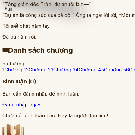
“Tổng giám đốc Trần, dự án tôi làm—”
Full
“Dự án là công sức của cả đội.” Ông ta ngắt lời tôi, “Một 
Tôi siết chặt nắm tay.
Đã ba năm rồi.
Danh sách chương
9
chương
1
Chương 1
2
Chương 2
3
Chương 3
4
Chương 4
5
Chương 5
6
Ch
Bình luận (
0
)
Bạn cần đăng nhập để bình luận.
Đăng nhập ngay
Chưa có bình luận nào. Hãy là người đầu tiên!