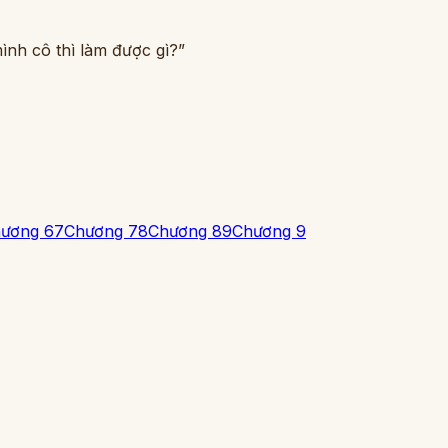
mình cô thì làm được gì?”
ương 6
7
Chương 7
8
Chương 8
9
Chương 9