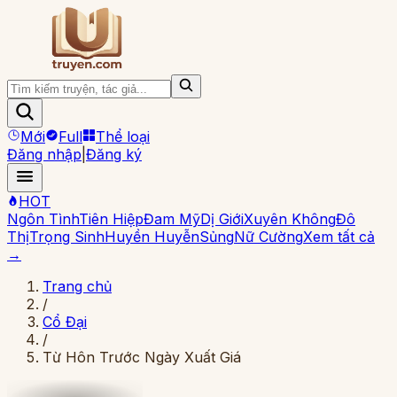
Mới
Full
Thể loại
Đăng nhập
|
Đăng ký
HOT
Ngôn Tình
Tiên Hiệp
Đam Mỹ
Dị Giới
Xuyên Không
Đô
Thị
Trọng Sinh
Huyền Huyễn
Sủng
Nữ Cường
Xem tất cả
→
Trang chủ
/
Cổ Đại
/
Từ Hôn Trước Ngày Xuất Giá