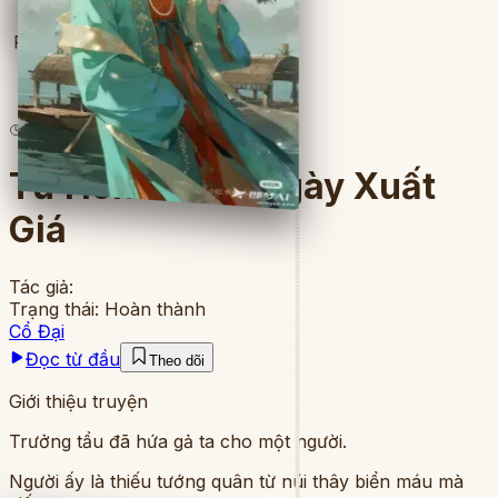
Full
3
lượt đọc
·
8
chương
Từ Hôn Trước Ngày Xuất
Giá
Tác giả:
Trạng thái:
Hoàn thành
Cổ Đại
Đọc từ đầu
Theo dõi
Giới thiệu truyện
Trưởng tẩu đã hứa gả ta cho một người.
Người ấy là thiếu tướng quân từ núi thây biển máu mà