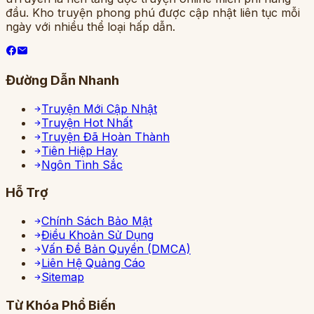
đầu. Kho truyện phong phú được cập nhật liên tục mỗi
ngày với nhiều thể loại hấp dẫn.
Đường Dẫn Nhanh
Truyện Mới Cập Nhật
Truyện Hot Nhất
Truyện Đã Hoàn Thành
Tiên Hiệp Hay
Ngôn Tình Sắc
Hỗ Trợ
Chính Sách Bảo Mật
Điều Khoản Sử Dụng
Vấn Đề Bản Quyền (DMCA)
Liên Hệ Quảng Cáo
Sitemap
Từ Khóa Phổ Biến