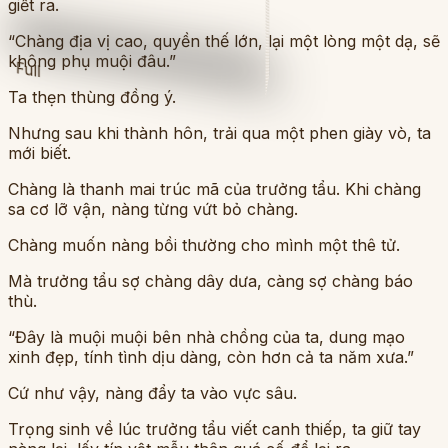
giết ra.
“Chàng địa vị cao, quyền thế lớn, lại một lòng một dạ, sẽ
không phụ muội đâu.”
Full
Ta thẹn thùng đồng ý.
Nhưng sau khi thành hôn, trải qua một phen giày vò, ta
mới biết.
Chàng là thanh mai trúc mã của trưởng tẩu. Khi chàng
sa cơ lỡ vận, nàng từng vứt bỏ chàng.
Chàng muốn nàng bồi thường cho mình một thê tử.
Mà trưởng tẩu sợ chàng dây dưa, càng sợ chàng báo
thù.
“Đây là muội muội bên nhà chồng của ta, dung mạo
xinh đẹp, tính tình dịu dàng, còn hơn cả ta năm xưa.”
Cứ như vậy, nàng đẩy ta vào vực sâu.
Trọng sinh về lúc trưởng tẩu viết canh thiếp, ta giữ tay