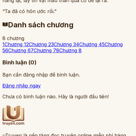
nàng lại, lấy tín vật mẫu thân quá cố để lại ra.
“Ta đã có hôn ước rồi.”
Danh sách chương
8
chương
1
Chương 1
2
Chương 2
3
Chương 3
4
Chương 4
5
Chương
5
6
Chương 6
7
Chương 7
8
Chương 8
Bình luận (
0
)
Bạn cần đăng nhập để bình luận.
Đăng nhập ngay
Chưa có bình luận nào. Hãy là người đầu tiên!
uTruyen là nền tảng đọc truyện online miễn phí hàng