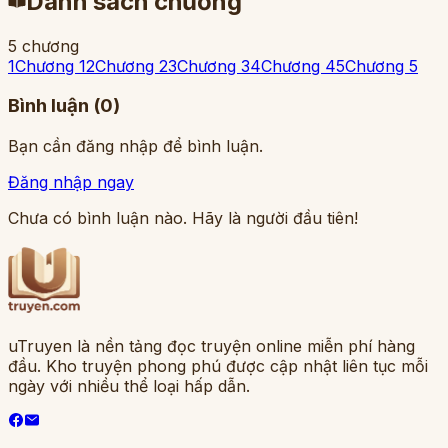
Danh sách chương
5
chương
1
Chương 1
2
Chương 2
3
Chương 3
4
Chương 4
5
Chương 5
Bình luận (
0
)
Bạn cần đăng nhập để bình luận.
Đăng nhập ngay
Chưa có bình luận nào. Hãy là người đầu tiên!
uTruyen là nền tảng đọc truyện online miễn phí hàng
đầu. Kho truyện phong phú được cập nhật liên tục mỗi
ngày với nhiều thể loại hấp dẫn.