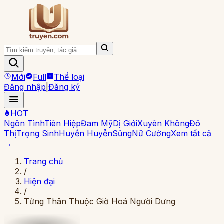
Mới
Full
Thể loại
Đăng nhập
|
Đăng ký
HOT
Ngôn Tình
Tiên Hiệp
Đam Mỹ
Dị Giới
Xuyên Không
Đô
Thị
Trọng Sinh
Huyền Huyễn
Sủng
Nữ Cường
Xem tất cả
→
Trang chủ
/
Hiện đại
/
Từng Thân Thuộc Giờ Hoá Người Dưng