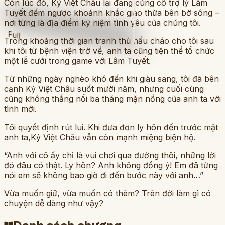
Còn lúc đó, Kỷ Việt Châu lại đang cùng cô trợ lý Lâm
Tuyết đếm ngược khoảnh khắc giao thừa bên bờ sông –
nơi từng là địa điểm kỷ niệm tình yêu của chúng tôi.
Full
Trong khoảng thời gian tranh thủ nấu cháo cho tôi sau
khi tôi từ bệnh viện trở về, anh ta cũng tiện thể tổ chức
một lễ cưới trong game với Lâm Tuyết.
Từ những ngày nghèo khó đến khi giàu sang, tôi đã bên
cạnh Kỷ Việt Châu suốt mười năm, nhưng cuối cùng
cũng không thắng nổi ba tháng mặn nồng của anh ta với
tình mới.
Tôi quyết định rút lui. Khi đưa đơn ly hôn đến trước mặt
anh ta,Kỷ Việt Châu vẫn còn mạnh miệng biện hộ.
“Anh với cô ấy chỉ là vui chơi qua đường thôi, những lời
đó đâu có thật. Ly hôn? Anh không đồng ý! Em đã từng
nói em sẽ không bao giờ đi đến bước này với anh…”
Vừa muốn giữ, vừa muốn có thêm? Trên đời làm gì có
chuyện dễ dàng như vậy?