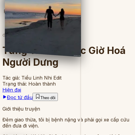
Full
25
lượt đọc
·
5
chương
Từng Thân Thuộc Giờ Hoá
Người Dưng
Tác giả:
Tiểu Linh Nhi Edit
Trạng thái:
Hoàn thành
Hiện đại
Đọc từ đầu
Theo dõi
Giới thiệu truyện
Đêm giao thừa, tôi bị bệnh nặng và phải gọi xe cấp cứu
đến đưa đi viện.