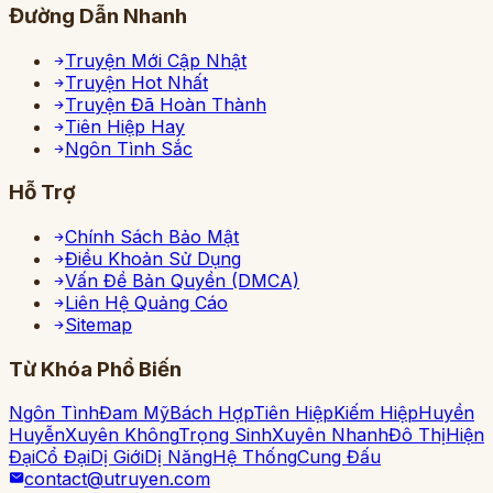
Đường Dẫn Nhanh
Truyện Mới Cập Nhật
Truyện Hot Nhất
Truyện Đã Hoàn Thành
Tiên Hiệp Hay
Ngôn Tình Sắc
Hỗ Trợ
Chính Sách Bảo Mật
Điều Khoản Sử Dụng
Vấn Đề Bản Quyền (DMCA)
Liên Hệ Quảng Cáo
Sitemap
Từ Khóa Phổ Biến
Ngôn Tình
Đam Mỹ
Bách Hợp
Tiên Hiệp
Kiếm Hiệp
Huyền
Huyễn
Xuyên Không
Trọng Sinh
Xuyên Nhanh
Đô Thị
Hiện
Đại
Cổ Đại
Dị Giới
Dị Năng
Hệ Thống
Cung Đấu
contact@utruyen.com