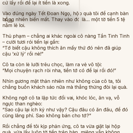
cứ lấy rồi để lại ít tiền là xong.
Vào đúng ngày Tết Đoan Ngọ, hộp quà tôi để cạnh bàn
bỗng nhiên biến mất. Thay vào đó là… một tờ tiền 5 tệ
Full
nằm lẻ loi.
Thủ phạm – chẳng ai khác ngoài cô nàng Tần Tinh Tinh
– cười tươi rói tiến lại gần:
“Tớ biết cậu không thích ăn mấy thứ đó nên đã giúp
cậu ‘xử lý’ rồi nè!”
Cô ta còn lè lưỡi trêu chọc, làm ra vẻ vô tội:
“Mọi chuyện rạch ròi nha, tiền tớ có để lại rồi đó!”
Nhìn gương mặt thản nhiên như không của cô ta, tôi
chẳng buồn khách sáo nữa mà thẳng thừng đòi lại quà.
Không ngờ cô ta lập tức đổi vai, khóc lóc, ăn vạ, vỗ
ngực than nghèo:
“Sao cậu lại ích kỷ như vậy? Cậu đâu có ăn đâu, để đó
cũng lãng phí. Sao không bán cho tớ?”
Rồi chẳng để tôi kịp phản ứng, cô ta vừa giật lại hộp
quà, vừa lấy luôn tờ tiền trên bàn, miệng vẫn không