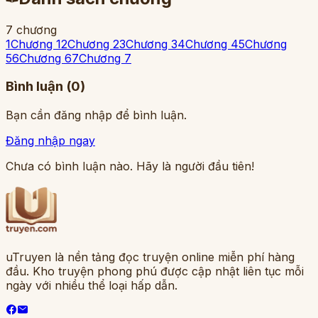
7
chương
1
Chương 1
2
Chương 2
3
Chương 3
4
Chương 4
5
Chương
5
6
Chương 6
7
Chương 7
Bình luận (
0
)
Bạn cần đăng nhập để bình luận.
Đăng nhập ngay
Chưa có bình luận nào. Hãy là người đầu tiên!
uTruyen là nền tảng đọc truyện online miễn phí hàng
đầu. Kho truyện phong phú được cập nhật liên tục mỗi
ngày với nhiều thể loại hấp dẫn.