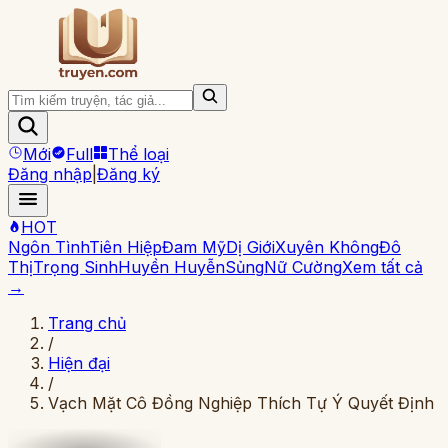
Mới
Full
Thể loại
Đăng nhập
|
Đăng ký
HOT
Ngôn Tình
Tiên Hiệp
Đam Mỹ
Dị Giới
Xuyên Không
Đô
Thị
Trọng Sinh
Huyền Huyễn
Sủng
Nữ Cường
Xem tất cả
→
Trang chủ
/
Hiện đại
/
Vạch Mặt Cô Đồng Nghiệp Thích Tự Ý Quyết Định