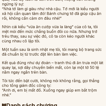
ngừng lý sự:
“Nhà tớ làm gì giàu như nhà cậu. Tớ mới là kiểu người
xã hội cần quan tâm đó! Bánh chưng tớ đã giúp cậu ăn
rồi, không cần cảm ơn đâu nhé!”
Nhìn cái kiểu “vừa ăn cướp vừa la làng” của cô ta, tôi
mệt mỏi đến mức chẳng buồn đôi co nữa. Nhưng trớ
trêu thay, sau sự việc đó, cô ta còn kéo người khác
cùng nhau cô lập tôi.
Một tuần sau là sinh nhật mẹ tôi, tôi mang bộ trang sức
đã chuẩn bị từ trước đặt lên bàn làm việc.
Kết quả đúng như dự đoán – tranh thủ đi ăn trưa một lát
quay lại, sợi dây chuyền biến mất, còn lại một tờ 50 tệ
nằm ngay ngắn trên bàn.
Tôi tức đến bật cười, không nói không rằng, gọi thẳng
cho tổng giám đốc công ty:
“Anh ơi, em bị mất đồ. Xuống ngay giúp em bắt trộm
nhé.”
Danh sách chương