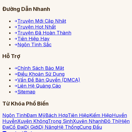
Đường Dẫn Nhanh
Truyện Mới Cập Nhật
Truyện Hot Nhất
Truyện Đã Hoàn Thành
Tiên Hiệp Hay
Ngôn Tình Sắc
Hỗ Trợ
Chính Sách Bảo Mật
Điều Khoản Sử Dụng
Vấn Đề Bản Quyền (DMCA)
Liên Hệ Quảng Cáo
Sitemap
Từ Khóa Phổ Biến
Ngôn Tình
Đam Mỹ
Bách Hợp
Tiên Hiệp
Kiếm Hiệp
Huyền
Huyễn
Xuyên Không
Trọng Sinh
Xuyên Nhanh
Đô Thị
Hiện
Đại
Cổ Đại
Dị Giới
Dị Năng
Hệ Thống
Cung Đấu