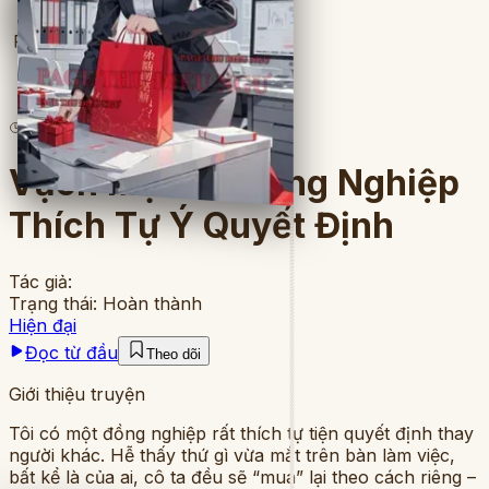
Full
4
lượt đọc
·
7
chương
Vạch Mặt Cô Đồng Nghiệp
Thích Tự Ý Quyết Định
Tác giả:
Trạng thái:
Hoàn thành
Hiện đại
Đọc từ đầu
Theo dõi
Giới thiệu truyện
Tôi có một đồng nghiệp rất thích tự tiện quyết định thay
người khác. Hễ thấy thứ gì vừa mắt trên bàn làm việc,
bất kể là của ai, cô ta đều sẽ “mua” lại theo cách riêng –