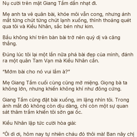
Nụ cười trên mặt Giang Tầm dần nhạt đi.
Mẹ anh ta vê quân bài, khóe môi vẫn cong, nhưng ánh
mắt từng chút từng chút lạnh xuống, thỉnh thoảng quét
qua tôi và Kiều Nhân, sắc bén như kim.
Bầu không khí trên bàn bài trở nên quỷ dị và căng
thẳng.
Đúng lúc tôi lại một lần nữa phá bài đẹp của mình, đánh
ra một quân Tam Vạn mà Kiều Nhân cần.
“Mớm bài cho nó vui lắm à?”
Mẹ Giang Tầm cuối cùng cũng mở miệng. Giọng bà ta
không lớn, nhưng khiến không khí như đông cứng.
Giang Tầm cũng đặt bài xuống, im lặng nhìn tôi. Trong
ánh mắt đó không còn dịu dàng, chỉ còn một sự quan
sát thâm trầm khiến tôi sởn gai ốc.
Kiều Nhân lập tức cười hòa giải:
“Ôi dì ơi, hôm nay tự nhiên cháu đỏ thôi mà! Ban nãy chị