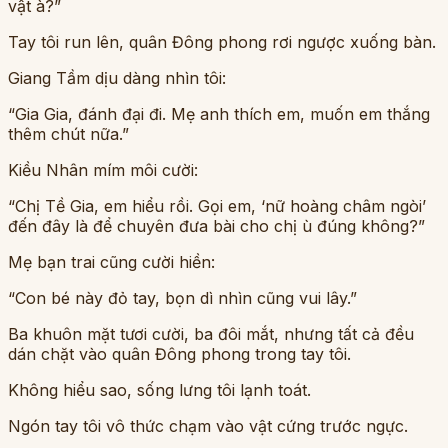
vật à?”
Tay tôi run lên, quân Đông phong rơi ngược xuống bàn.
Giang Tầm dịu dàng nhìn tôi:
“Gia Gia, đánh đại đi. Mẹ anh thích em, muốn em thắng
thêm chút nữa.”
Kiều Nhân mím môi cười:
“Chị Tề Gia, em hiểu rồi. Gọi em, ‘nữ hoàng châm ngòi’
đến đây là để chuyên đưa bài cho chị ù đúng không?”
Mẹ bạn trai cũng cười hiền:
“Con bé này đỏ tay, bọn dì nhìn cũng vui lây.”
Ba khuôn mặt tươi cười, ba đôi mắt, nhưng tất cả đều
dán chặt vào quân Đông phong trong tay tôi.
Không hiểu sao, sống lưng tôi lạnh toát.
Ngón tay tôi vô thức chạm vào vật cứng trước ngực.