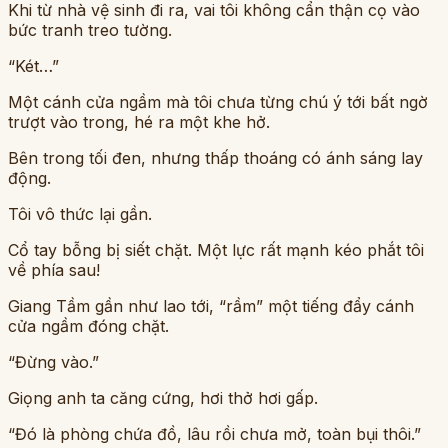
Khi từ nhà vệ sinh đi ra, vai tôi không cẩn thận cọ vào
bức tranh treo tường.
“Két…”
Một cánh cửa ngầm mà tôi chưa từng chú ý tới bất ngờ
trượt vào trong, hé ra một khe hở.
Bên trong tối đen, nhưng thấp thoáng có ánh sáng lay
động.
Tôi vô thức lại gần.
Cổ tay bỗng bị siết chặt. Một lực rất mạnh kéo phắt tôi
về phía sau!
Giang Tầm gần như lao tới, “rầm” một tiếng đẩy cánh
cửa ngầm đóng chặt.
“Đừng vào.”
Giọng anh ta căng cứng, hơi thở hơi gấp.
“Đó là phòng chứa đồ, lâu rồi chưa mở, toàn bụi thôi.”