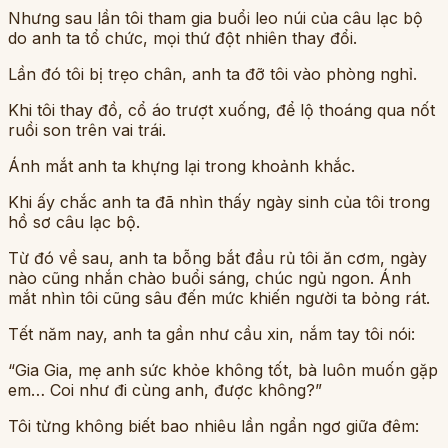
Nhưng sau lần tôi tham gia buổi leo núi của câu lạc bộ
do anh ta tổ chức, mọi thứ đột nhiên thay đổi.
Lần đó tôi bị trẹo chân, anh ta đỡ tôi vào phòng nghỉ.
Khi tôi thay đồ, cổ áo trượt xuống, để lộ thoáng qua nốt
ruồi son trên vai trái.
Ánh mắt anh ta khựng lại trong khoảnh khắc.
Khi ấy chắc anh ta đã nhìn thấy ngày sinh của tôi trong
hồ sơ câu lạc bộ.
Từ đó về sau, anh ta bỗng bắt đầu rủ tôi ăn cơm, ngày
nào cũng nhắn chào buổi sáng, chúc ngủ ngon. Ánh
mắt nhìn tôi cũng sâu đến mức khiến người ta bỏng rát.
Tết năm nay, anh ta gần như cầu xin, nắm tay tôi nói:
“Gia Gia, mẹ anh sức khỏe không tốt, bà luôn muốn gặp
em… Coi như đi cùng anh, được không?”
Tôi từng không biết bao nhiêu lần ngẩn ngơ giữa đêm: