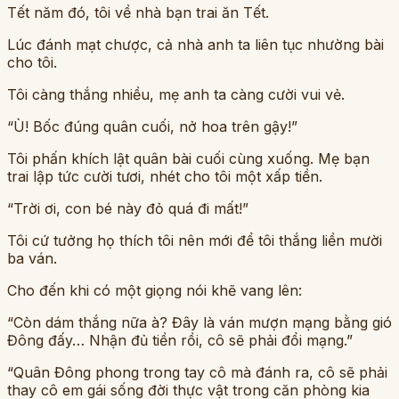
Tết năm đó, tôi về nhà bạn trai ăn Tết.
Lúc đánh mạt chược, cả nhà anh ta liên tục nhường bài
cho tôi.
Tôi càng thắng nhiều, mẹ anh ta càng cười vui vẻ.
“Ù! Bốc đúng quân cuối, nở hoa trên gậy!”
Tôi phấn khích lật quân bài cuối cùng xuống. Mẹ bạn
trai lập tức cười tươi, nhét cho tôi một xấp tiền.
“Trời ơi, con bé này đỏ quá đi mất!”
Tôi cứ tưởng họ thích tôi nên mới để tôi thắng liền mười
ba ván.
Cho đến khi có một giọng nói khẽ vang lên:
“Còn dám thắng nữa à? Đây là ván mượn mạng bằng gió
Đông đấy… Nhận đủ tiền rồi, cô sẽ phải đổi mạng.”
“Quân Đông phong trong tay cô mà đánh ra, cô sẽ phải
thay cô em gái sống đời thực vật trong căn phòng kia