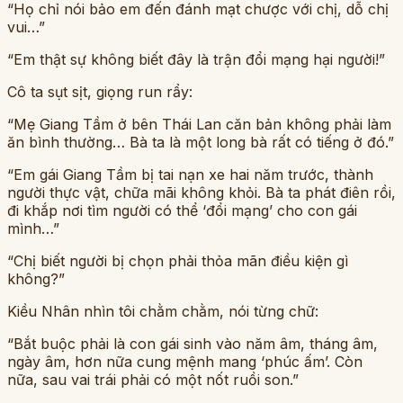
“Họ chỉ nói bảo em đến đánh mạt chược với chị, dỗ chị
vui…”
“Em thật sự không biết đây là trận đổi mạng hại người!”
Cô ta sụt sịt, giọng run rẩy:
“Mẹ Giang Tầm ở bên Thái Lan căn bản không phải làm
ăn bình thường… Bà ta là một long bà rất có tiếng ở đó.”
“Em gái Giang Tầm bị tai nạn xe hai năm trước, thành
người thực vật, chữa mãi không khỏi. Bà ta phát điên rồi,
đi khắp nơi tìm người có thể ‘đổi mạng’ cho con gái
mình…”
“Chị biết người bị chọn phải thỏa mãn điều kiện gì
không?”
Kiều Nhân nhìn tôi chằm chằm, nói từng chữ:
“Bắt buộc phải là con gái sinh vào năm âm, tháng âm,
ngày âm, hơn nữa cung mệnh mang ‘phúc ấm’. Còn
nữa, sau vai trái phải có một nốt ruồi son.”