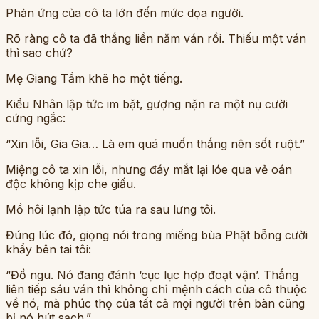
Phản ứng của cô ta lớn đến mức dọa người.
Rõ ràng cô ta đã thắng liền năm ván rồi. Thiếu một ván
thì sao chứ?
Mẹ Giang Tầm khẽ ho một tiếng.
Kiều Nhân lập tức im bặt, gượng nặn ra một nụ cười
cứng ngắc:
“Xin lỗi, Gia Gia… Là em quá muốn thắng nên sốt ruột.”
Miệng cô ta xin lỗi, nhưng đáy mắt lại lóe qua vẻ oán
độc không kịp che giấu.
Mồ hôi lạnh lập tức túa ra sau lưng tôi.
Đúng lúc đó, giọng nói trong miếng bùa Phật bỗng cười
khẩy bên tai tôi:
“Đồ ngu. Nó đang đánh ‘cục lục hợp đoạt vận’. Thắng
liên tiếp sáu ván thì không chỉ mệnh cách của cô thuộc
về nó, mà phúc thọ của tất cả mọi người trên bàn cũng
bị nó hút sạch.”