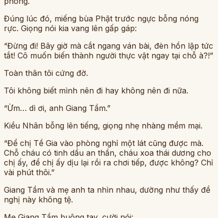
phòng.
Đúng lúc đó, miếng bùa Phật trước ngực bỗng nóng
rực. Giọng nói kia vang lên gấp gáp:
“Đừng đi! Bây giờ mà cắt ngang ván bài, đèn hồn lập tức
tắt! Cô muốn biến thành người thực vật ngay tại chỗ à?!”
Toàn thân tôi cứng đờ.
Tôi không biết mình nên đi hay không nên đi nữa.
“Ừm… dì ơi, anh Giang Tầm.”
Kiều Nhân bỗng lên tiếng, giọng nhẹ nhàng mềm mại.
“Để chị Tề Gia vào phòng nghỉ một lát cũng được mà.
Chỗ cháu có tinh dầu an thần, cháu xoa thái dương cho
chị ấy, để chị ấy dịu lại rồi ra chơi tiếp, được không? Chỉ
vài phút thôi.”
Giang Tầm và mẹ anh ta nhìn nhau, dường như thấy đề
nghị này không tệ.
Mẹ Giang Tầm buông tay, cười nói: