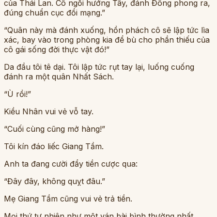
của Thái Lan. Cô ngồi hướng Tây, đánh Đông phong ra,
đúng chuẩn cục đổi mạng.”
“Quân này mà đánh xuống, hồn phách cô sẽ lập tức lìa
xác, bay vào trong phòng kia để bù cho phần thiếu của
cô gái sống đời thực vật đó!”
Da đầu tôi tê dại. Tôi lập tức rụt tay lại, luống cuống
đánh ra một quân Nhất Sách.
“Ù rồi!”
Kiều Nhân vui vẻ vỗ tay.
“Cuối cùng cũng mở hàng!”
Tôi kín đáo liếc Giang Tầm.
Anh ta đang cười đẩy tiền cược qua:
“Đây đây, không quỵt đâu.”
Mẹ Giang Tầm cũng vui vẻ trả tiền.
Mọi thứ tự nhiên như một ván bài bình thường nhất.