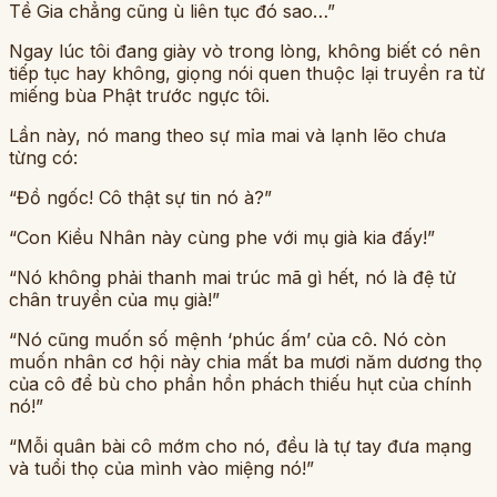
Tề Gia chẳng cũng ù liên tục đó sao…”
Ngay lúc tôi đang giày vò trong lòng, không biết có nên
tiếp tục hay không, giọng nói quen thuộc lại truyền ra từ
miếng bùa Phật trước ngực tôi.
Lần này, nó mang theo sự mỉa mai và lạnh lẽo chưa
từng có:
“Đồ ngốc! Cô thật sự tin nó à?”
“Con Kiều Nhân này cùng phe với mụ già kia đấy!”
“Nó không phải thanh mai trúc mã gì hết, nó là đệ tử
chân truyền của mụ già!”
“Nó cũng muốn số mệnh ‘phúc ấm’ của cô. Nó còn
muốn nhân cơ hội này chia mất ba mươi năm dương thọ
của cô để bù cho phần hồn phách thiếu hụt của chính
nó!”
“Mỗi quân bài cô mớm cho nó, đều là tự tay đưa mạng
và tuổi thọ của mình vào miệng nó!”