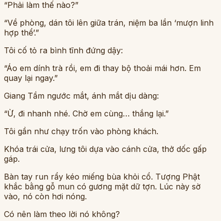
“Phải làm thế nào?”
“Về phòng, dán tôi lên giữa trán, niệm ba lần ‘mượn linh
hợp thể’.”
Tôi cố tỏ ra bình tĩnh đứng dậy:
“Áo em dính trà rồi, em đi thay bộ thoải mái hơn. Em
quay lại ngay.”
Giang Tầm ngước mắt, ánh mắt dịu dàng:
“Ừ, đi nhanh nhé. Chờ em cùng… thắng lại.”
Tôi gần như chạy trốn vào phòng khách.
Khóa trái cửa, lưng tôi dựa vào cánh cửa, thở dốc gấp
gáp.
Bàn tay run rẩy kéo miếng bùa khỏi cổ. Tượng Phật
khắc bằng gỗ mun có gương mặt dữ tợn. Lúc này sờ
vào, nó còn hơi nóng.
Có nên làm theo lời nó không?