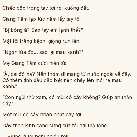
Chiếc cốc trong tay tôi rơi xuống đất.
Giang Tầm lập tức nắm lấy tay tôi:
“Bị bỏng à? Sao tay em lạnh thế?”
Mặt tôi trắng bệch, giọng run lên:
“Ngọn lửa đó… sao lại màu xanh?”
Mẹ Giang Tầm cười hiền từ:
“À, cái đó hả? Nến thơm dì mang từ nước ngoài về đấy.
Có thêm tinh dầu đặc biệt nên cháy lên mới ra màu
xanh.”
“Con ngửi thử xem, có mùi cỏ cây không? Giúp an thần
đấy.”
Một mùi cỏ cây nhàn nhạt bay tới.
Dây thần kinh căng cứng của tôi hơi thả lỏng.
… Đúng là tôi nghĩ nhiều rồi!