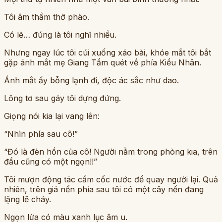
Tôi âm thầm thở phào.
Có lẽ… đúng là tôi nghĩ nhiều.
Nhưng ngay lúc tôi cúi xuống xáo bài, khóe mắt tôi bắt
gặp ánh mắt mẹ Giang Tầm quét về phía Kiều Nhân.
Ánh mắt ấy bỗng lạnh đi, độc ác sắc như dao.
Lông tơ sau gáy tôi dựng đứng.
Giọng nói kia lại vang lên:
“Nhìn phía sau cô!”
“Đó là đèn hồn của cô! Người nằm trong phòng kia, trên
đầu cũng có một ngọn!!”
Tôi mượn động tác cầm cốc nước để quay người lại. Quả
nhiên, trên giá nến phía sau tôi có một cây nến đang
lặng lẽ cháy.
Ngọn lửa có màu xanh lục âm u.