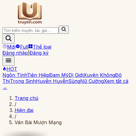
Mới
Full
Thể loại
Đăng nhập
|
Đăng ký
HOT
Ngôn Tình
Tiên Hiệp
Đam Mỹ
Dị Giới
Xuyên Không
Đô
Thị
Trọng Sinh
Huyền Huyễn
Sủng
Nữ Cường
Xem tất cả
→
Trang chủ
/
Hiện đại
/
Ván Bài Mượn Mạng