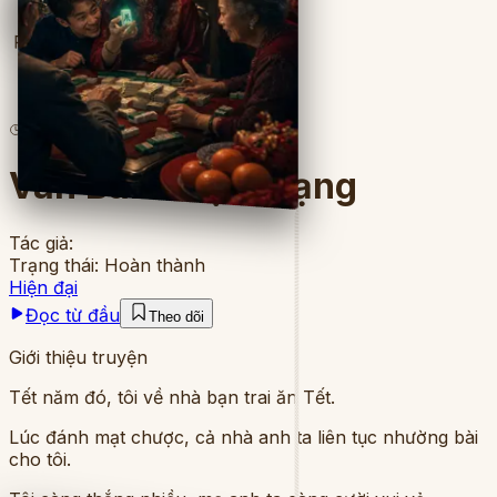
Full
19
lượt đọc
·
8
chương
Ván Bài Mượn Mạng
Tác giả:
Trạng thái:
Hoàn thành
Hiện đại
Đọc từ đầu
Theo dõi
Giới thiệu truyện
Tết năm đó, tôi về nhà bạn trai ăn Tết.
Lúc đánh mạt chược, cả nhà anh ta liên tục nhường bài
cho tôi.