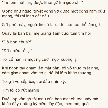
“Tin em một lần, được không? Em giúp chị.”
Giống như người tuyệt vọng vớ được một cọng rơm cứu
mạng, tôi rối loạn gật đầu.
Giờ phút này, ngoài tin cô ta ra, tôi còn có thể làm gì?
Quay lại bàn bài, mẹ Giang Tầm cười tủm tỉm hỏi:
“Đỡ hơn chưa?”
“Đỡ nhiều rồi ạ.”
Tôi cố nặn ra một nụ cười, ngồi xuống lại.
Khi ngón tay chạm lên mặt bàn, tôi vô thức miết nhẹ,
cảm giác chạm vào có gì đó lồi lõm khác thường.
Tôi giả vờ xếp bài, cúi đầu nhìn kỹ.
Tim tôi co rút mạnh!
Dưới lớp vân gỗ tối màu của bàn mạt chược, vậy mà
khắc đầy những ký hiệu dày đặc, méo mó, quái dị!