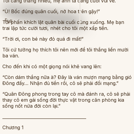
Tôi càng thắng nhiều, mẹ anh ta càng cười vui vẻ.
“Ù! Bốc đúng quân cuối, nở hoa trên gậy!”
Full
Tôi phấn khích lật quân bài cuối cùng xuống. Mẹ bạn
trai lập tức cười tươi, nhét cho tôi một xấp tiền.
“Trời ơi, con bé này đỏ quá đi mất!”
Tôi cứ tưởng họ thích tôi nên mới để tôi thắng liền mười
ba ván.
Cho đến khi có một giọng nói khẽ vang lên:
“Còn dám thắng nữa à? Đây là ván mượn mạng bằng gió
Đông đấy… Nhận đủ tiền rồi, cô sẽ phải đổi mạng.”
“Quân Đông phong trong tay cô mà đánh ra, cô sẽ phải
thay cô em gái sống đời thực vật trong căn phòng kia
sống nốt nửa đời còn lại.”
________________________________________
Chương 1