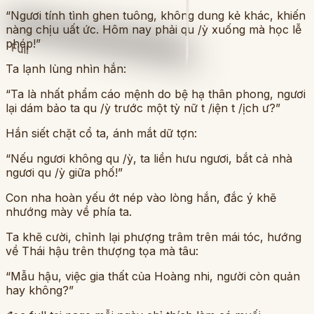
“Ngươi tính tình ghen tuông, không dung kẻ khác, khiến
nàng chịu uất ức. Hôm nay phải qu /ỳ xuống mà học lễ
phép!”
Full
Ta lạnh lùng nhìn hắn:
“Ta là nhất phẩm cáo mệnh do bệ hạ thân phong, ngươi
lại dám bảo ta qu /ỳ trước một tỳ nữ t /iện t /ịch ư?”
Hắn siết chặt cổ ta, ánh mắt dữ tợn:
“Nếu ngươi không qu /ỳ, ta liền hưu ngươi, bắt cả nhà
ngươi qu /ỳ giữa phố!”
Con nha hoàn yếu ớt nép vào lòng hắn, đắc ý khẽ
nhướng mày về phía ta.
Ta khẽ cười, chỉnh lại phượng trâm trên mái tóc, hướng
về Thái hậu trên thượng tọa mà tâu:
“Mẫu hậu, việc gia thất của Hoàng nhi, người còn quản
hay không?”