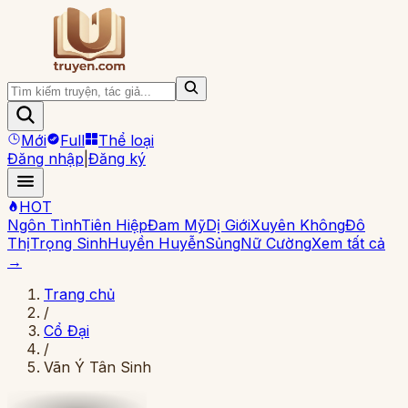
Mới
Full
Thể loại
Đăng nhập
|
Đăng ký
HOT
Ngôn Tình
Tiên Hiệp
Đam Mỹ
Dị Giới
Xuyên Không
Đô
Thị
Trọng Sinh
Huyền Huyễn
Sủng
Nữ Cường
Xem tất cả
→
Trang chủ
/
Cổ Đại
/
Vãn Ý Tân Sinh