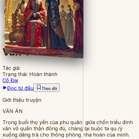
Full
5
lượt đọc
·
7
chương
Vãn Ý Tân Sinh
Tác giả:
Trạng thái:
Hoàn thành
Cổ Đại
Đọc từ đầu
Theo dõi
Giới thiệu truyện
VĂN ÁN
Trong buổi thọ yến của phu quân, giữa chốn triều đình
văn võ quần thần đông đủ, chàng lại buộc ta qu /ỳ
xuống dâng trà cho thông phòng nha hoàn của mình.