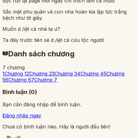
đọc full tại page mỗi ngày chỉ thích làm cá muối
Sắc mặt phu quân và con nha hoàn kia lập tức trắng
bệch như tờ giấy.
Muốn d /iệt cả nhà ta ư?
Ta đây trước tiên sẽ d /iệt cả cửu tộc ngươi!
Danh sách chương
7
chương
1
Chương 1
2
Chương 2
3
Chương 3
4
Chương 4
5
Chương
5
6
Chương 6
7
Chương 7
Bình luận (
0
)
Bạn cần đăng nhập để bình luận.
Đăng nhập ngay
Chưa có bình luận nào. Hãy là người đầu tiên!