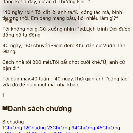
đang kẹt ở đây, dự án ở Thượng Hải…”
“40 ngày rồi.” Tôi cắt lời anh ta.”Đi công tác mà, bình
thường thôi. Em đang mang bầu, hỏi nhiều làm gì?”
Full
Tôi không nói gì.Cúi xuống nhìn iPad.Lịch trình Didi được
đồng bộ tự động.
40 ngày, 180 chuyến.Điểm đến: Khu dân cư Vườn Tân
Giang.
Cách nhà tôi 800 mét.Tôi bất chợt cười khẽ.”Ừ, anh cứ
bận đi.”
Tôi cúp máy.40 tuần – 40 ngày.Thời gian anh “công tác”
vừa đủ để nuôi một mái nhà khác.
1.
Danh sách chương
8
chương
1
Chương 1
2
Chương 2
3
Chương 3
4
Chương 4
5
Chương