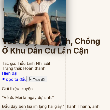
Full
6
lượt đọc
·
8
chương
Vào Ngày Dự Sinh, Chồng
Ở Khu Dân Cư Lân Cận
Tác giả:
Tiểu Linh Nhi Edit
Trạng thái:
Hoàn thành
Hiện đại
Đọc từ đầu
Theo dõi
Giới thiệu truyện
“Về đi. Mai là ngày dự sinh.”
Đầu dây bên kia im lặng hai giây.”Thanh Thanh, anh