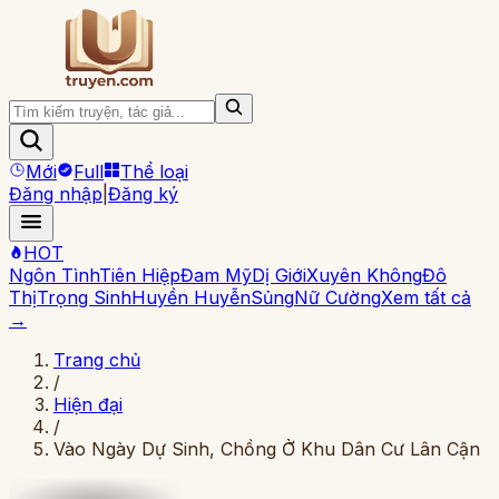
Mới
Full
Thể loại
Đăng nhập
|
Đăng ký
HOT
Ngôn Tình
Tiên Hiệp
Đam Mỹ
Dị Giới
Xuyên Không
Đô
Thị
Trọng Sinh
Huyền Huyễn
Sủng
Nữ Cường
Xem tất cả
→
Trang chủ
/
Hiện đại
/
Vào Ngày Dự Sinh, Chồng Ở Khu Dân Cư Lân Cận