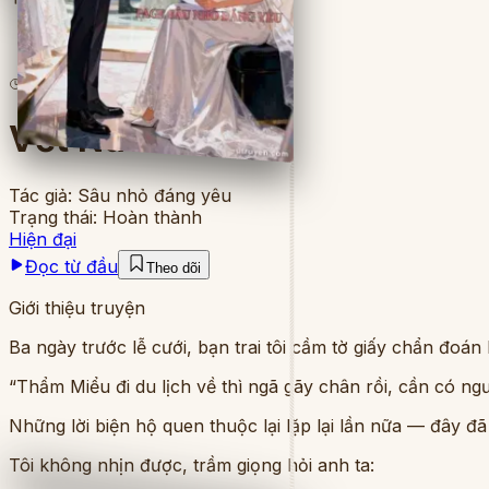
6
lượt đọc
·
8
chương
Vết Nứt Ba Năm
Tác giả:
Sâu nhỏ đáng yêu
Trạng thái:
Hoàn thành
Hiện đại
Đọc từ đầu
Theo dõi
Giới thiệu truyện
Ba ngày trước lễ cưới, bạn trai tôi cầm tờ giấy chẩn đoán
“Thẩm Miểu đi du lịch về thì ngã gãy chân rồi, cần có n
Những lời biện hộ quen thuộc lại lặp lại lần nữa — đây đ
Tôi không nhịn được, trầm giọng hỏi anh ta: