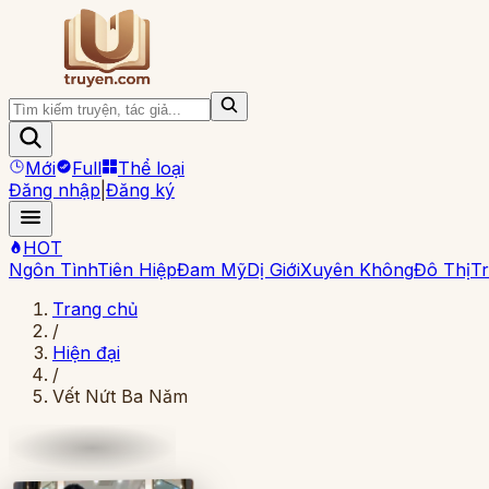
Mới
Full
Thể loại
Đăng nhập
|
Đăng ký
HOT
Ngôn Tình
Tiên Hiệp
Đam Mỹ
Dị Giới
Xuyên Không
Đô Thị
Tr
Trang chủ
/
Hiện đại
/
Vết Nứt Ba Năm