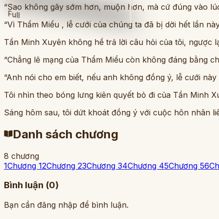
“Sao không gãy sớm hơn, muộn hơn, mà cứ đúng vào lúc c
Full
“Vì Thẩm Miểu , lễ cưới của chúng ta đã bị dời hết lần n
Tần Minh Xuyên không hề trả lời câu hỏi của tôi, ngược lạ
“Chẳng lẽ mạng của Thẩm Miểu còn không đáng bằng chút
“Anh nói cho em biết, nếu anh không đồng ý, lễ cưới n
Tôi nhìn theo bóng lưng kiên quyết bỏ đi của Tần Minh Xu
Sáng hôm sau, tôi dứt khoát đồng ý với cuộc hôn nhân li
Danh sách chương
8 chương
1
Chương 1
2
Chương 2
3
Chương 3
4
Chương 4
5
Chương 5
6
Ch
Bình luận (
0
)
Bạn cần đăng nhập để bình luận.