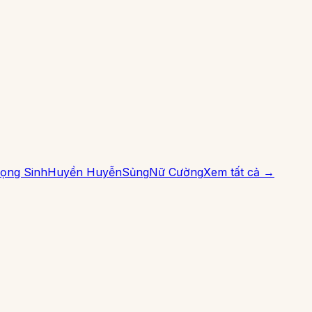
ọng Sinh
Huyền Huyễn
Sủng
Nữ Cường
Xem tất cả →