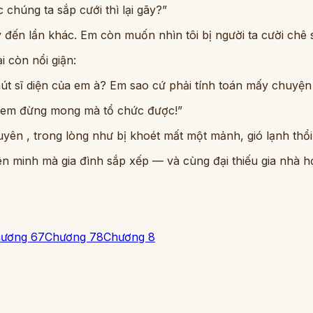
húng ta sắp cưới thì lại gãy?”
ày đến lần khác. Em còn muốn nhìn tôi bị người ta cười chê
i còn nổi giận:
 sĩ diện của em à? Em sao cứ phải tính toán mấy chuyện
ày em đừng mong mà tổ chức được!”
yên , trong lòng như bị khoét mất một mảnh, gió lạnh thổi
ên minh mà gia đình sắp xếp — và cùng đại thiếu gia nhà h
ương 6
7
Chương 7
8
Chương 8