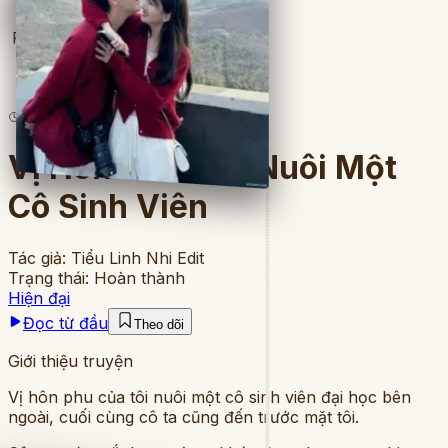
Full
4
lượt đọc
·
8
chương
Vị Hôn Phu Bao Nuôi Một
Cô Sinh Viên
Tác giả:
Tiểu Linh Nhi Edit
Trạng thái:
Hoàn thành
Hiện đại
Đọc từ đầu
Theo dõi
Giới thiệu truyện
Vị hôn phu của tôi nuôi một cô sinh viên đại học bên
ngoài, cuối cùng cô ta cũng đến trước mặt tôi.