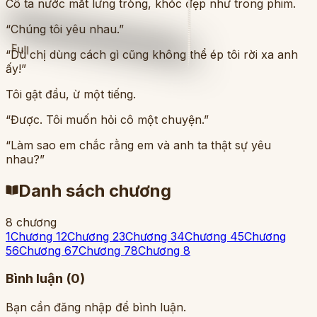
Cô ta nước mắt lưng tròng, khóc đẹp như trong phim.
“Chúng tôi yêu nhau.”
Full
“Dù chị dùng cách gì cũng không thể ép tôi rời xa anh
ấy!”
Tôi gật đầu, ừ một tiếng.
“Được. Tôi muốn hỏi cô một chuyện.”
“Làm sao em chắc rằng em và anh ta thật sự yêu
nhau?”
Danh sách chương
8
chương
1
Chương 1
2
Chương 2
3
Chương 3
4
Chương 4
5
Chương
5
6
Chương 6
7
Chương 7
8
Chương 8
Bình luận (
0
)
Bạn cần đăng nhập để bình luận.