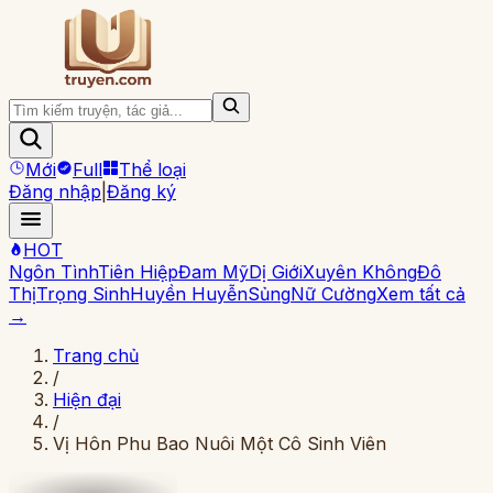
Mới
Full
Thể loại
Đăng nhập
|
Đăng ký
HOT
Ngôn Tình
Tiên Hiệp
Đam Mỹ
Dị Giới
Xuyên Không
Đô
Thị
Trọng Sinh
Huyền Huyễn
Sủng
Nữ Cường
Xem tất cả
→
Trang chủ
/
Hiện đại
/
Vị Hôn Phu Bao Nuôi Một Cô Sinh Viên