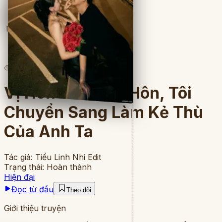
Full
4
lượt đọc
·
8
chương
Vị Hôn Phu Huỷ Hôn, Tôi
Chuyển Sang Làm Kẻ Thù
Của Anh Ta
Tác giả:
Tiểu Linh Nhi Edit
Trạng thái:
Hoàn thành
Hiện đại
Đọc từ đầu
Theo dõi
Giới thiệu truyện