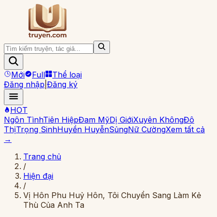
Mới
Full
Thể loại
Đăng nhập
|
Đăng ký
HOT
Ngôn Tình
Tiên Hiệp
Đam Mỹ
Dị Giới
Xuyên Không
Đô
Thị
Trọng Sinh
Huyền Huyễn
Sủng
Nữ Cường
Xem tất cả
→
Trang chủ
/
Hiện đại
/
Vị Hôn Phu Huỷ Hôn, Tôi Chuyển Sang Làm Kẻ
Thù Của Anh Ta