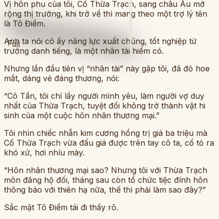
Vị hôn phu của tôi, Cố Thừa Trạch, sang châu Âu mở
rộng thị trường, khi trở về thì mang theo một trợ lý tên
là Tô Điềm.
Anh ta nói cô ấy năng lực xuất chúng, tốt nghiệp từ
Full
trường danh tiếng, là một nhân tài hiếm có.
Nhưng lần đầu tiên vị “nhân tài” này gặp tôi, đã đỏ hoe
mắt, dáng vẻ đáng thương, nói:
“Cô Tần, tôi chỉ lấy người mình yêu, làm người vợ duy
nhất của Thừa Trạch, tuyệt đối không trở thành vật hi
sinh của một cuộc hôn nhân thương mại.”
Tôi nhìn chiếc nhẫn kim cương hồng trị giá ba triệu mà
Cố Thừa Trạch vừa đấu giá được trên tay cô ta, cố tỏ ra
khó xử, hơi nhíu mày.
“Hôn nhân thương mại sao? Nhưng tôi với Thừa Trạch
môn đăng hộ đối, tháng sau còn tổ chức tiệc đính hôn
thông báo với thiên hạ nữa, thế thì phải làm sao đây?”
Sắc mặt Tô Điềm tái đi thấy rõ.