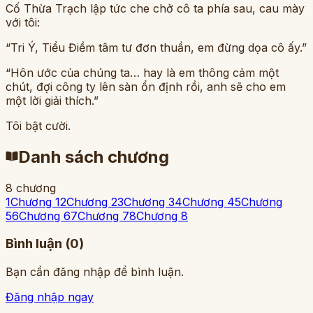
Cố Thừa Trạch lập tức che chở cô ta phía sau, cau mày
với tôi:
“Tri Ý, Tiểu Điềm tâm tư đơn thuần, em đừng dọa cô ấy.”
“Hôn ước của chúng ta… hay là em thông cảm một
chút, đợi công ty lên sàn ổn định rồi, anh sẽ cho em
một lời giải thích.”
Tôi bật cười.
Danh sách chương
8 chương
1
Chương 1
2
Chương 2
3
Chương 3
4
Chương 4
5
Chương
5
6
Chương 6
7
Chương 7
8
Chương 8
Bình luận (
0
)
Bạn cần đăng nhập để bình luận.
Đăng nhập ngay