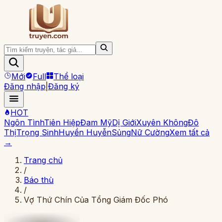
Mới
Full
Thể loại
Đăng nhập
|
Đăng ký
HOT
Ngôn Tình
Tiên Hiệp
Đam Mỹ
Dị Giới
Xuyên Không
Đô
Thị
Trọng Sinh
Huyền Huyễn
Sủng
Nữ Cường
Xem tất cả
→
Trang chủ
/
Báo thù
/
Vợ Thứ Chín Của Tổng Giám Đốc Phó