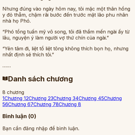
Nhưng đúng vào ngày hôm nay, tôi mặc một thân hồng
y đỏ thẫm, chậm rãi bước đến trước mặt lão phu nhân
nhà họ Phó.
“Phó tổng tuấn mỹ vô song, tôi đã thầm mến ngài ấy từ
lâu, nguyện ý làm người vợ thứ chín của ngài.”
“Yên tâm đi, liệt tổ liệt tông không thích bọn họ, nhưng
nhất định sẽ thích tôi.”
……
Danh sách chương
8
chương
1
Chương 1
2
Chương 2
3
Chương 3
4
Chương 4
5
Chương
5
6
Chương 6
7
Chương 7
8
Chương 8
Bình luận (
0
)
Bạn cần đăng nhập để bình luận.