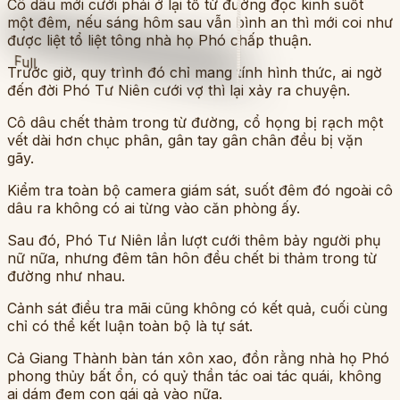
Cô dâu mới cưới phải ở lại tổ từ đường đọc kinh suốt
một đêm, nếu sáng hôm sau vẫn bình an thì mới coi như
được liệt tổ liệt tông nhà họ Phó chấp thuận.
Full
Trước giờ, quy trình đó chỉ mang tính hình thức, ai ngờ
đến đời Phó Tư Niên cưới vợ thì lại xảy ra chuyện.
Cô dâu chết thảm trong từ đường, cổ họng bị rạch một
vết dài hơn chục phân, gân tay gân chân đều bị vặn
gãy.
Kiểm tra toàn bộ camera giám sát, suốt đêm đó ngoài cô
dâu ra không có ai từng vào căn phòng ấy.
Sau đó, Phó Tư Niên lần lượt cưới thêm bảy người phụ
nữ nữa, nhưng đêm tân hôn đều chết bi thảm trong từ
đường như nhau.
Cảnh sát điều tra mãi cũng không có kết quả, cuối cùng
chỉ có thể kết luận toàn bộ là tự sát.
Cả Giang Thành bàn tán xôn xao, đồn rằng nhà họ Phó
phong thủy bất ổn, có quỷ thần tác oai tác quái, không
ai dám đem con gái gả vào nữa.