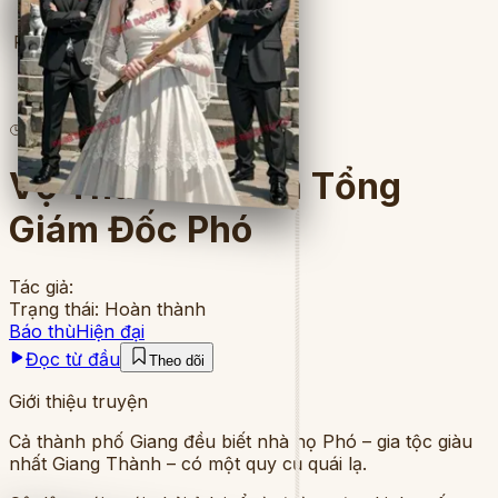
Full
13
lượt đọc
·
8
chương
Vợ Thứ Chín Của Tổng
Giám Đốc Phó
Tác giả:
Trạng thái:
Hoàn thành
Báo thù
Hiện đại
Đọc từ đầu
Theo dõi
Giới thiệu truyện
Cả thành phố Giang đều biết nhà họ Phó – gia tộc giàu
nhất Giang Thành – có một quy củ quái lạ.