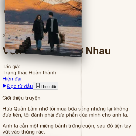
Full
4
lượt đọc
·
5
chương
Vốn Dĩ Không Nợ Nhau
Tác giả:
Trạng thái:
Hoàn thành
Hiện đại
Đọc từ đầu
Theo dõi
Giới thiệu truyện
Hứa Quân Lâm nhờ tôi mua bữa sáng nhưng lại không
đưa tiền, tôi đành phải đưa phần của mình cho anh ta.
Anh ta cắn một miếng bánh trứng cuộn, sau đó tiện tay
vứt vào thùng rác.