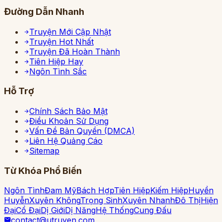
Đường Dẫn Nhanh
Truyện Mới Cập Nhật
Truyện Hot Nhất
Truyện Đã Hoàn Thành
Tiên Hiệp Hay
Ngôn Tình Sắc
Hỗ Trợ
Chính Sách Bảo Mật
Điều Khoản Sử Dụng
Vấn Đề Bản Quyền (DMCA)
Liên Hệ Quảng Cáo
Sitemap
Từ Khóa Phổ Biến
Ngôn Tình
Đam Mỹ
Bách Hợp
Tiên Hiệp
Kiếm Hiệp
Huyền
Huyễn
Xuyên Không
Trọng Sinh
Xuyên Nhanh
Đô Thị
Hiện
Đại
Cổ Đại
Dị Giới
Dị Năng
Hệ Thống
Cung Đấu
contact@utruyen.com