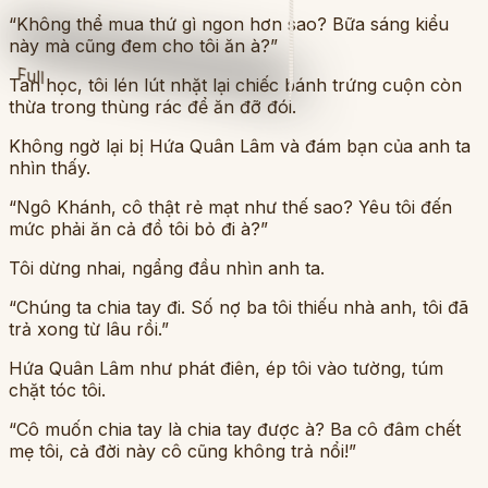
“Không thể mua thứ gì ngon hơn sao? Bữa sáng kiểu
này mà cũng đem cho tôi ăn à?”
Full
Tan học, tôi lén lút nhặt lại chiếc bánh trứng cuộn còn
thừa trong thùng rác để ăn đỡ đói.
Không ngờ lại bị Hứa Quân Lâm và đám bạn của anh ta
nhìn thấy.
“Ngô Khánh, cô thật rẻ mạt như thế sao? Yêu tôi đến
mức phải ăn cả đồ tôi bỏ đi à?”
Tôi dừng nhai, ngẩng đầu nhìn anh ta.
“Chúng ta chia tay đi. Số nợ ba tôi thiếu nhà anh, tôi đã
trả xong từ lâu rồi.”
Hứa Quân Lâm như phát điên, ép tôi vào tường, túm
chặt tóc tôi.
“Cô muốn chia tay là chia tay được à? Ba cô đâm chết
mẹ tôi, cả đời này cô cũng không trả nổi!”