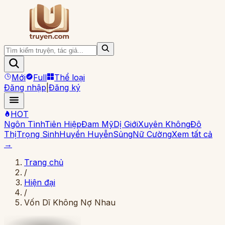
Mới
Full
Thể loại
Đăng nhập
|
Đăng ký
HOT
Ngôn Tình
Tiên Hiệp
Đam Mỹ
Dị Giới
Xuyên Không
Đô
Thị
Trọng Sinh
Huyền Huyễn
Sủng
Nữ Cường
Xem tất cả
→
Trang chủ
/
Hiện đại
/
Vốn Dĩ Không Nợ Nhau