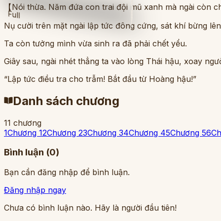
【Nói thừa. Năm đứa con trai đội mũ xanh mà ngài còn chưa
Full
Nụ cười trên mặt ngài lập tức đông cứng, sát khí bừng lên
Ta còn tưởng mình vừa sinh ra đã phải chết yểu.
Giây sau, ngài nhét thẳng ta vào lòng Thái hậu, xoay ngư
“Lập tức điều tra cho trẫm! Bắt đầu từ Hoàng hậu!”
Danh sách chương
11
chương
1
Chương 1
2
Chương 2
3
Chương 3
4
Chương 4
5
Chương 5
6
Ch
Bình luận (
0
)
Bạn cần đăng nhập để bình luận.
Đăng nhập ngay
Chưa có bình luận nào. Hãy là người đầu tiên!