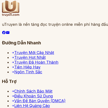
uTruyen là nền tảng đọc truyện online miễn phí hàng đầu
Đường Dẫn Nhanh
Truyện Mới Cập Nhật
Truyện Hot Nhất
Truyện Đã Hoàn Thành
Tiên Hiệp Hay
Ngôn Tình Sắc
Hỗ Trợ
Chính Sách Bảo Mật
Điều Khoản Sử Dụng
Vấn Đề Bản Quyền (DMCA)
Liên Hệ Quảng Cáo