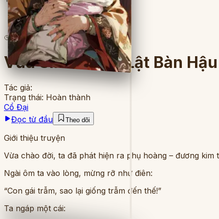
11
lượt đọc
·
11
chương
Vừa Sinh Ra Đã Lật Bàn Hậ
Tác giả:
Trạng thái:
Hoàn thành
Cổ Đại
Đọc từ đầu
Theo dõi
Giới thiệu truyện
Vừa chào đời, ta đã phát hiện ra phụ hoàng – đương kim th
Ngài ôm ta vào lòng, mừng rỡ như điên:
“Con gái trẫm, sao lại giống trẫm đến thế!”
Ta ngáp một cái: