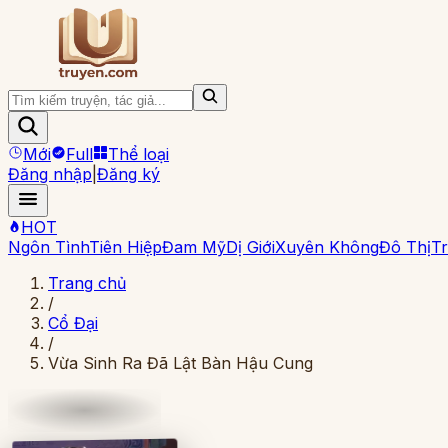
Mới
Full
Thể loại
Đăng nhập
|
Đăng ký
HOT
Ngôn Tình
Tiên Hiệp
Đam Mỹ
Dị Giới
Xuyên Không
Đô Thị
Tr
Trang chủ
/
Cổ Đại
/
Vừa Sinh Ra Đã Lật Bàn Hậu Cung