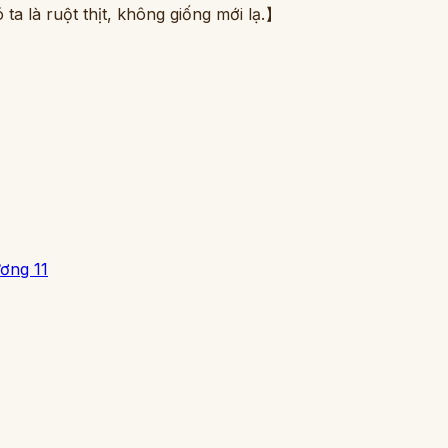
a là ruột thịt, không giống mới lạ.】
ơng 11