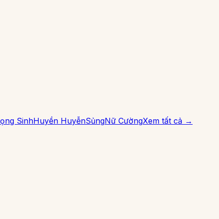
ọng Sinh
Huyền Huyễn
Sủng
Nữ Cường
Xem tất cả →