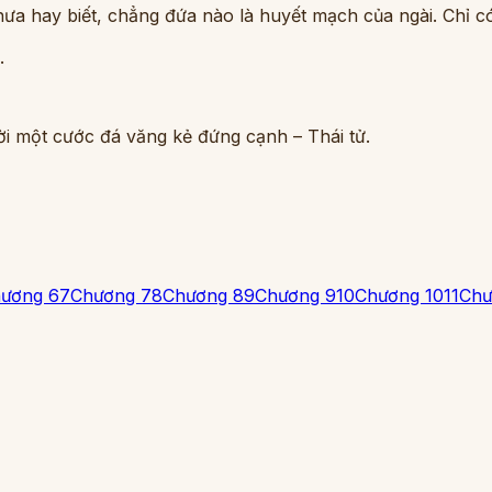
 hay biết, chẳng đứa nào là huyết mạch của ngài. Chỉ có t
.
ời một cước đá văng kẻ đứng cạnh – Thái tử.
ương 6
7
Chương 7
8
Chương 8
9
Chương 9
10
Chương 10
11
Chư