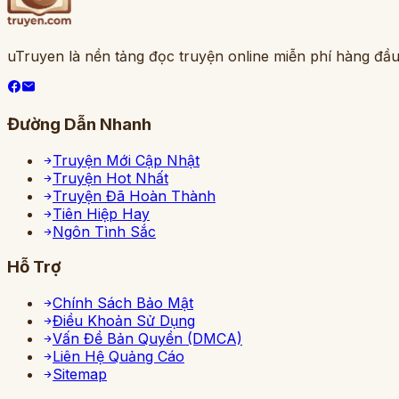
uTruyen là nền tảng đọc truyện online miễn phí hàng đầu
Đường Dẫn Nhanh
Truyện Mới Cập Nhật
Truyện Hot Nhất
Truyện Đã Hoàn Thành
Tiên Hiệp Hay
Ngôn Tình Sắc
Hỗ Trợ
Chính Sách Bảo Mật
Điều Khoản Sử Dụng
Vấn Đề Bản Quyền (DMCA)
Liên Hệ Quảng Cáo
Sitemap