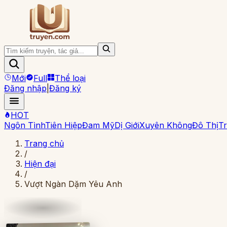
Mới
Full
Thể loại
Đăng nhập
|
Đăng ký
HOT
Ngôn Tình
Tiên Hiệp
Đam Mỹ
Dị Giới
Xuyên Không
Đô Thị
Tr
Trang chủ
/
Hiện đại
/
Vượt Ngàn Dặm Yêu Anh