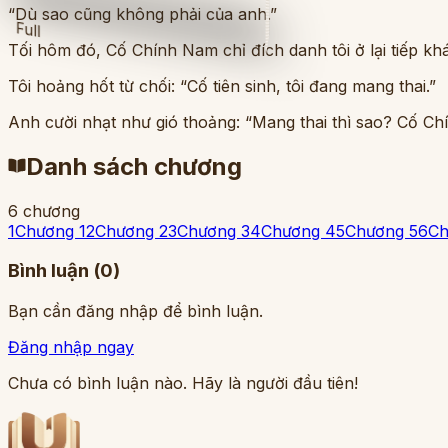
“Dù sao cũng không phải của anh.”
Full
Tối hôm đó, Cố Chính Nam chỉ đích danh tôi ở lại tiếp kh
Tôi hoảng hốt từ chối: “Cố tiên sinh, tôi đang mang thai.”
Anh cười nhạt như gió thoảng: “Mang thai thì sao? Cố Ch
Danh sách chương
6
chương
1
Chương 1
2
Chương 2
3
Chương 3
4
Chương 4
5
Chương 5
6
Ch
Bình luận (
0
)
Bạn cần đăng nhập để bình luận.
Đăng nhập ngay
Chưa có bình luận nào. Hãy là người đầu tiên!