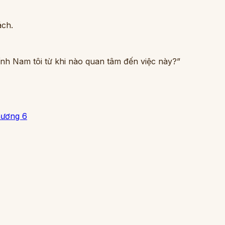
ách.
ính Nam tôi từ khi nào quan tâm đến việc này?”
ương 6