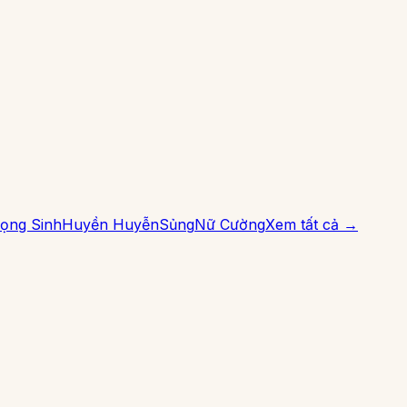
ọng Sinh
Huyền Huyễn
Sủng
Nữ Cường
Xem tất cả →