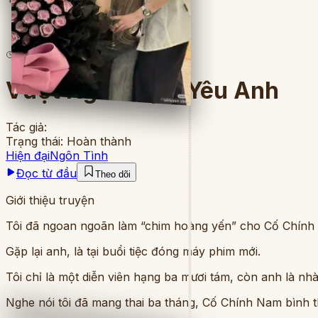
4
lượt đọc
·
6
chương
Vượt Ngàn Dặm Yêu Anh
Tác giả:
Trạng thái:
Hoàn thành
Hiện đại
Ngôn Tình
Đọc từ đầu
Theo dõi
Giới thiệu truyện
Tôi đã ngoan ngoãn làm “chim hoàng yến” cho Cố Chính Na
Gặp lại anh, là tại buổi tiệc đóng máy phim mới.
Tôi chỉ là một diễn viên hạng ba mươi tám, còn anh là nh
Nghe nói tôi đã mang thai ba tháng, Cố Chính Nam bình th