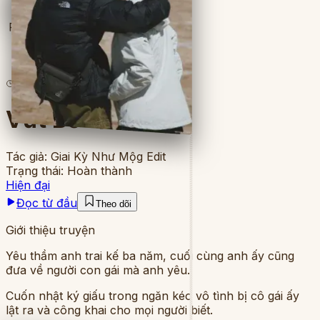
Full
7
lượt đọc
·
4
chương
Vứt Bỏ Quá Khứ
Tác giả:
Giai Kỳ Như Mộg Edit
Trạng thái:
Hoàn thành
Hiện đại
Đọc từ đầu
Theo dõi
Giới thiệu truyện
Yêu thầm anh trai kế ba năm, cuối cùng anh ấy cũng
đưa về người con gái mà anh yêu.
Cuốn nhật ký giấu trong ngăn kéo vô tình bị cô gái ấy
lật ra và công khai cho mọi người biết.