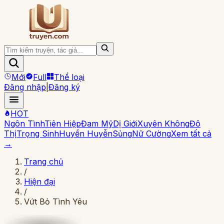
Mới
Full
Thể loại
Đăng nhập
|
Đăng ký
HOT
Ngôn Tình
Tiên Hiệp
Đam Mỹ
Dị Giới
Xuyên Không
Đô
Thị
Trọng Sinh
Huyền Huyễn
Sủng
Nữ Cường
Xem tất cả
→
Trang chủ
/
Hiện đại
/
Vứt Bỏ Tình Yêu