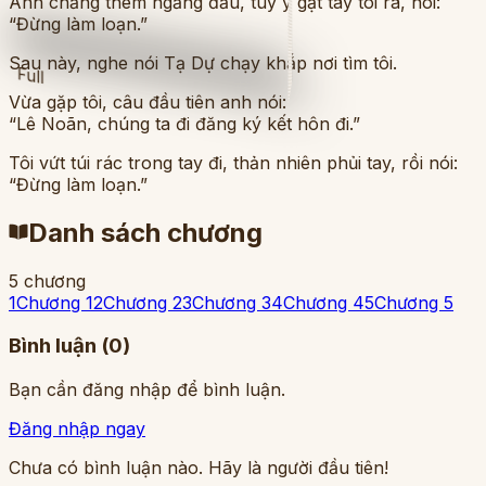
Anh chẳng thèm ngẩng đầu, tùy ý gạt tay tôi ra, nói:
“Đừng làm loạn.”
Sau này, nghe nói Tạ Dự chạy khắp nơi tìm tôi.
Full
Vừa gặp tôi, câu đầu tiên anh nói:
“Lê Noãn, chúng ta đi đăng ký kết hôn đi.”
Tôi vứt túi rác trong tay đi, thản nhiên phủi tay, rồi nói:
“Đừng làm loạn.”
Danh sách chương
5 chương
1
Chương 1
2
Chương 2
3
Chương 3
4
Chương 4
5
Chương 5
Bình luận (
0
)
Bạn cần đăng nhập để bình luận.
Đăng nhập ngay
Chưa có bình luận nào. Hãy là người đầu tiên!