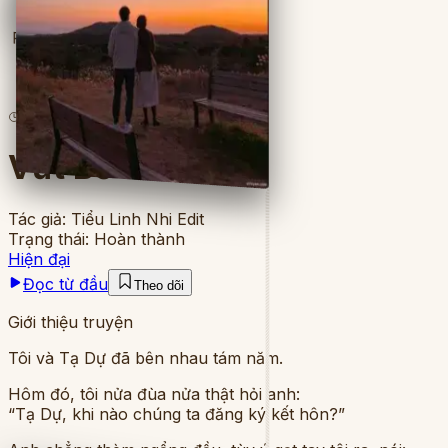
Full
3
lượt đọc
·
5
chương
Vứt Bỏ Tình Yêu
Tác giả:
Tiểu Linh Nhi Edit
Trạng thái:
Hoàn thành
Hiện đại
Đọc từ đầu
Theo dõi
Giới thiệu truyện
Tôi và Tạ Dự đã bên nhau tám năm.
Hôm đó, tôi nửa đùa nửa thật hỏi anh:
“Tạ Dự, khi nào chúng ta đăng ký kết hôn?”