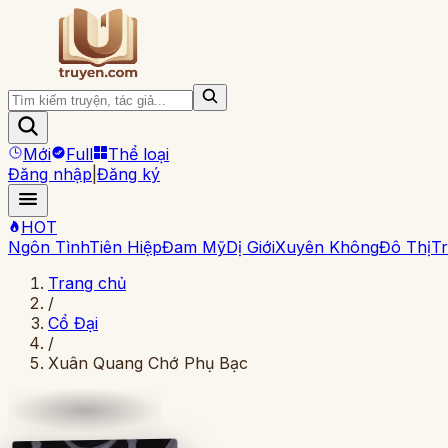
Mới
Full
Thể loại
Đăng nhập
|
Đăng ký
HOT
Ngôn Tình
Tiên Hiệp
Đam Mỹ
Dị Giới
Xuyên Không
Đô Thị
Tr
Trang chủ
/
Cổ Đại
/
Xuân Quang Chớ Phụ Bạc