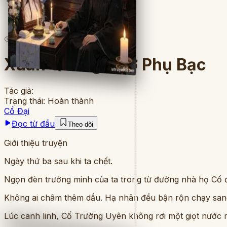
8
lượt đọc
·
7
chương
Xuân Quang Chớ Phụ Bạc
Tác giả:
Trạng thái:
Hoàn thành
Cổ Đại
Đọc từ đầu
Theo dõi
Giới thiệu truyện
Ngày thứ ba sau khi ta chết.
Ngọn đèn trường minh của ta trong từ đường nhà họ Cố đ
Không ai châm thêm dầu. Hạ nhân đều bận rộn chạy sang v
Lúc canh linh, Cố Trường Uyên không rơi một giọt nước 