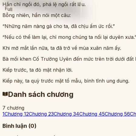
Hắn chỉ ngồi đó, phá lệ ngồi rất lâu.
Full
Bỗng nhiên, hắn nói một câu:
“Những năm nàng gả cho ta, đã chịu ấm ức rồi.”
“Nếu có thể làm lại, chỉ mong chúng ta nối lại duyên xưa.
Khi mở mắt lần nữa, ta đã trở về mùa xuân năm ấy.
Bà mối khen Cố Trường Uyên đến mức trên trời dưới đất 
Kiếp trước, ta đỏ mặt nhận lời.
Kiếp này, ta quỳ trước mặt tổ mẫu, bình tĩnh ung dung.
Danh sách chương
7
chương
1
Chương 1
2
Chương 2
3
Chương 3
4
Chương 4
5
Chương 5
6
Ch
Bình luận (
0
)