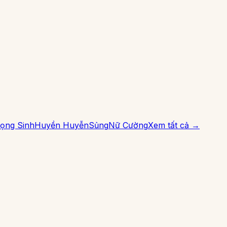
ọng Sinh
Huyền Huyễn
Sủng
Nữ Cường
Xem tất cả →