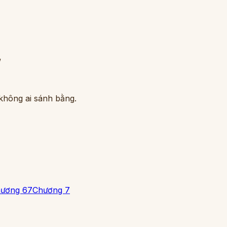
”
không ai sánh bằng.
ương 6
7
Chương 7