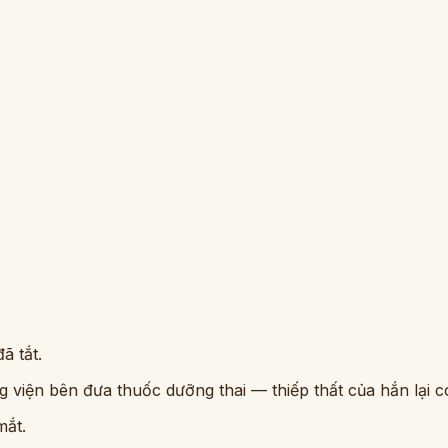
ã tắt.
iện bên đưa thuốc dưỡng thai — thiếp thất của hắn lại có 
mắt.