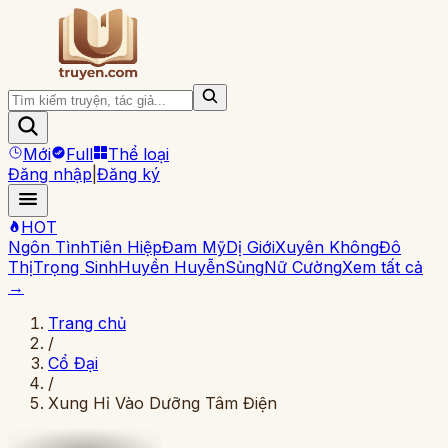
Mới
Full
Thể loại
Đăng nhập
|
Đăng ký
HOT
Ngôn Tình
Tiên Hiệp
Đam Mỹ
Dị Giới
Xuyên Không
Đô
Thị
Trọng Sinh
Huyền Huyễn
Sủng
Nữ Cường
Xem tất cả
→
Trang chủ
/
Cổ Đại
/
Xung Hỉ Vào Dưỡng Tâm Điện