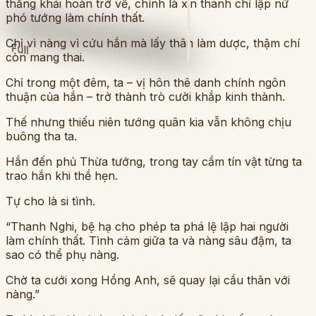
thắng khải hoàn trở về, chính là xin thánh chỉ lập nữ
phó tướng làm chính thất.
Chỉ vì nàng vì cứu hắn mà lấy thân làm dược, thậm chí
Full
còn mang thai.
Chỉ trong một đêm, ta – vị hôn thê danh chính ngôn
thuận của hắn – trở thành trò cười khắp kinh thành.
Thế nhưng thiếu niên tướng quân kia vẫn không chịu
buông tha ta.
Hắn đến phủ Thừa tướng, trong tay cầm tín vật từng ta
trao hắn khi thề hẹn.
Tự cho là si tình.
“Thanh Nghi, bệ hạ cho phép ta phá lệ lập hai người
làm chính thất. Tình cảm giữa ta và nàng sâu đậm, ta
sao có thể phụ nàng.
Chờ ta cưới xong Hồng Anh, sẽ quay lại cầu thân với
nàng.”