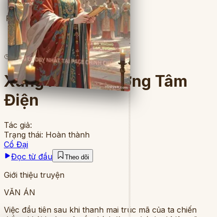
Full
5
lượt đọc
·
8
chương
Xung Hỉ Vào Dưỡng Tâm
Điện
Tác giả:
Trạng thái:
Hoàn thành
Cổ Đại
Đọc từ đầu
Theo dõi
Giới thiệu truyện
VĂN ÁN
Việc đầu tiên sau khi thanh mai trúc mã của ta chiến