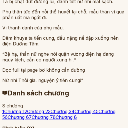
Ta bị chặt đứt đường lui, danh tiết nữ nhi mất sạch.
Phụ thân tức đến nỗi thổ huyết tại chỗ, mẫu thân vì quá
phẫn uất mà ngất đi.
Vì thanh danh của phụ mẫu.
Đêm khuya ta tiến cung, đầu nặng nề dập xuống nền
điện Dưỡng Tâm.
“Bệ hạ, thần nữ nghe nói quận vương điện hạ đang
nguy kịch, cần có người xung hỉ.*
Đọc full tại page bơ không cần đường
Nữ nhi Thôi gia, nguyện ý tiến cung!”
Danh sách chương
8
chương
1
Chương 1
2
Chương 2
3
Chương 3
4
Chương 4
5
Chương
5
6
Chương 6
7
Chương 7
8
Chương 8