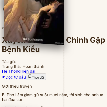
Full
26
lượt đọc
·
5
chương
Xuyên Thành Nữ Chính Gặp
Bệnh Kiều
Tác giả:
Trạng thái:
Hoàn thành
Hệ Thống
Hiện đại
Đọc từ đầu
Theo dõi
Giới thiệu truyện
Bị Phó Lẫm giam giữ suốt mười năm, tôi sinh cho anh ta
hai đứa con.