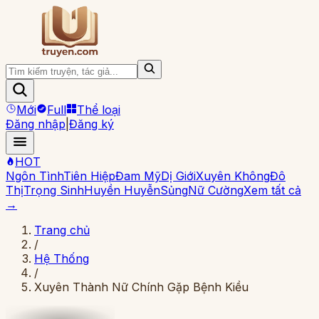
Mới
Full
Thể loại
Đăng nhập
|
Đăng ký
HOT
Ngôn Tình
Tiên Hiệp
Đam Mỹ
Dị Giới
Xuyên Không
Đô
Thị
Trọng Sinh
Huyền Huyễn
Sủng
Nữ Cường
Xem tất cả
→
Trang chủ
/
Hệ Thống
/
Xuyên Thành Nữ Chính Gặp Bệnh Kiều