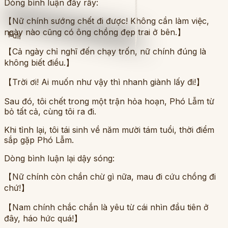
Dòng bình luận đầy rẫy:
【Nữ chính sướng chết đi được! Không cần làm việc,
ngày nào cũng có ông chồng đẹp trai ở bên.】
Full
【Cả ngày chỉ nghĩ đến chạy trốn, nữ chính đúng là
không biết điều.】
【Trời ơi! Ai muốn như vậy thì nhanh giành lấy đi!】
Sau đó, tôi chết trong một trận hỏa hoạn, Phó Lẫm từ
bỏ tất cả, cùng tôi ra đi.
Khi tỉnh lại, tôi tái sinh về năm mười tám tuổi, thời điểm
sắp gặp Phó Lẫm.
Dòng bình luận lại dậy sóng:
【Nữ chính còn chần chừ gì nữa, mau đi cứu chồng đi
chứ!】
【Nam chính chắc chắn là yêu từ cái nhìn đầu tiên ở
đây, háo hức quá!】