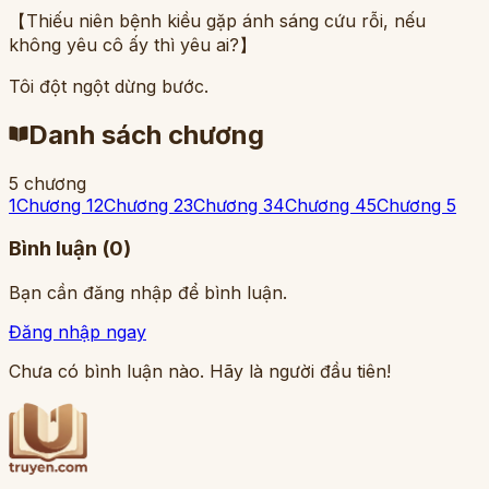
【Thiếu niên bệnh kiều gặp ánh sáng cứu rỗi, nếu
không yêu cô ấy thì yêu ai?】
Tôi đột ngột dừng bước.
Danh sách chương
5
chương
1
Chương 1
2
Chương 2
3
Chương 3
4
Chương 4
5
Chương 5
Bình luận (
0
)
Bạn cần đăng nhập để bình luận.
Đăng nhập ngay
Chưa có bình luận nào. Hãy là người đầu tiên!